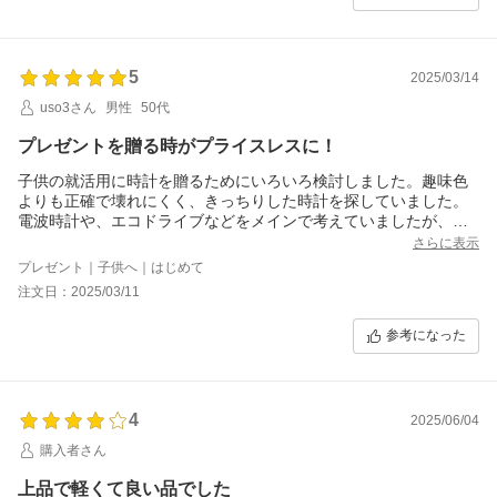
5
2025/03/14
uso3さん
男性
50代
プレゼントを贈る時がプライスレスに！
子供の就活用に時計を贈るためにいろいろ検討しました。趣味色
よりも正確で壊れにくく、きっちりした時計を探していました。
電波時計や、エコドライブなどをメインで考えていましたが、本
人とも相談して、一番気に入ったデザインの本商品にしました。
さらに表示
実物を見ると、とても落ち着いていてカッコいい！かなり軽くて
プレゼント｜子供へ｜はじめて
使い勝手もよいそうです。本人も大満足でした。セイコーのクオ
注文日：2025/03/11
ーツが正確なのは、私も何本も使ってわかっていますから、今回
は電波機能よりデザイン優先で正解ですね。この商品は、品薄な
参考になった
のか、Amazonやヨドバシ.comでも入手できなかったので、楽天
にわずか残った品をGETできて、ラッキーでした。
4
2025/06/04
購入者さん
上品で軽くて良い品でした