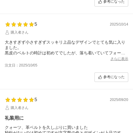
参考になった
5
2025/10/14
購入者さん
大きすぎず小さすぎずスッキリ上品なデザインでとても気に入り
ました。
黒皮のベルトの時計は初めてでしたが、落ち着いていてフォーマ
ル用としてもピッタリ。
さらに表示
ブルーも欲しくなってしまった…
注文日：2025/10/05
スーパーセールでクーポンも使い、ほかのお店よりお得に買えた
と思います。
参考になった
5
2025/09/20
購入者さん
礼装用に
クォーツ、革ベルトを久しぶりに買いました
秒針がないのは初めてですが文字盤の色とデザインが上品です