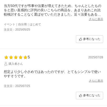
当方50代ですが弔事や法要が増えてきたため、ちゃんとしたもの
をと思い直感的に評判の良いこちらの商品を、あまりあれこれ比
較検討することなく選ばせていただきました。近々法要もあるし
と思っていたら、それより先に弔問に伺う機会もあり、早速重宝
さらに表示
しました。商品仕様欄の、文字盤の種類：3針となっていますが、
イベント｜自分用｜はじめて
実際には秒針はないので2針です（なのでマイナス1）実物を見て
注文日：2025/05/25
少々驚いたものの、実際使用してみると思ったほど気にならず、
軽くて上質であることの満足度の方が大きかったです。
参考になった
5
2025/07/28
購入者さん
想定より少し小さめではあったのですが、とてもシンプルで使い
やすそうです。
さらに表示
注文日：2025/07/25
参考になった