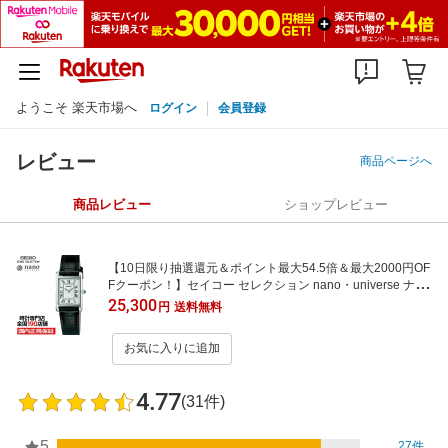
ようこそ 楽天市場へ
ログイン
会員登録
レビュー
商品ページへ
商品レビュー
ショップレビュー
【10日限り抽選還元＆ポイント最大54.5倍＆最大2000円OF
Fクーポン！】セイコー セレクション nano・universe ナ
ノ・ユニバース コラボレーションモデル SSEH001 レディ
25,300
円
送料無料
ース 腕時計 クオーツ 電池式 革ベルト
お気に入りに追加
4.77
(31件)
5
27件