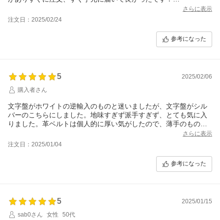
これから渡すので喜んで貰えると良いなと思ってます。ありがと
さらに表示
うございました。
注文日：2025/02/24
参考になった
5
2025/02/06
購入者さん
文字盤がホワイトの逆輸入のものと迷いましたが、文字盤がシル
バーのこちらにしました。地味すぎず派手すぎず、とても気に入
りました。革ベルトは個人的に厚い気がしたので、薄手のものに
交換しました。大切に使いたいと思います。
さらに表示
注文日：2025/01/04
参考になった
5
2025/01/15
sab0さん
女性
50代