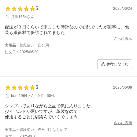
5
2025/06/24
月香1554さん
配送が３日くらいで来ました時計なので心配でしたが無事に。包
装も緩衝材で保護されてました
さらに表示
実用品・普段使い｜自分用
注文日：2025/06/20
参考になった
5
2025/06/09
born1964さん
女性
60代
シンプルでありながら上品で気に入りました。
少々ベルトが硬いですが、革製なので
使用するごとに馴染んでいくでしょう。
梱包も丁寧で商品を大切にされていると
さらに表示
実感しました。
実用品・普段使い｜自分用｜はじめて
注文日：2025/06/05