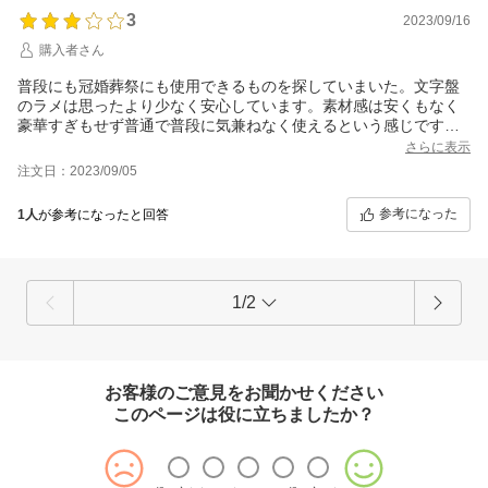
3
2023/09/16
購入者さん
普段にも冠婚葬祭にも使用できるものを探していまいた。文字盤
のラメは思ったより少なく安心しています。素材感は安くもなく
豪華すぎもせず普通で普段に気兼ねなく使えるという感じです。
文字盤が小さすぎて時刻の視認性がどうかと思いましたが、毎時
さらに表示
部分に小さい鋲飾りがあるので、時刻が不明瞭になることはあり
注文日：2023/09/05
ませんでした。
参考になった
1人
が参考になったと回答
1/2
お客様のご意見をお聞かせください
このページは役に立ちましたか？