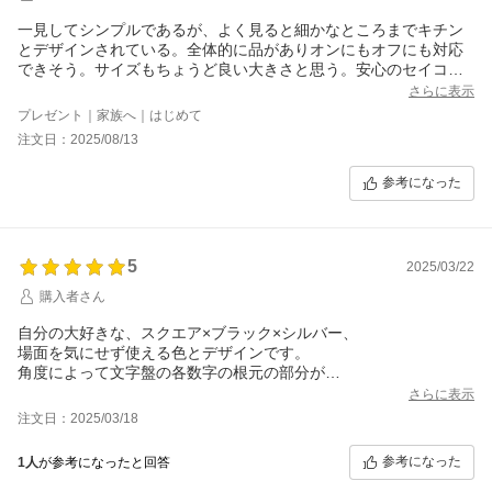
一見してシンプルであるが、よく見ると細かなところまでキチン
とデザインされている。全体的に品がありオンにもオフにも対応
できそう。サイズもちょうど良い大きさと思う。安心のセイコー
ブランド、さり気ないお洒落感で大人の演出ができそう。
さらに表示
プレゼント｜家族へ｜はじめて
注文日：2025/08/13
参考になった
5
2025/03/22
購入者さん
自分の大好きな、スクエア×ブラック×シルバー、
場面を気にせず使える色とデザインです。
角度によって文字盤の各数字の根元の部分が
控えめにキラっと光るのがとてもステキです。
さらに表示
届いて早速革ベルトに革クリームを塗り、少し柔らかく
注文日：2025/03/18
なってから着けています。
何かあれば実店舗での対応も可能とのことで非常に安心です。
参考になった
1人
が参考になったと回答