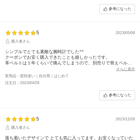
参考になった
5
2023/05/09
購入者さん
シンプルでとても素敵な腕時計でした^^
クーポンでお安く購入できたことも嬉しかったです。
革ベルトは１年くらいで痛んでしまうので、別売りで替えベルト
の販売をしていただけると大変ありがたいです。
さらに表示
・
実用品・普段使い｜自分用｜はじめて
【追記】
注文日：2023/04/29
本日、クロスを受け取りました。
猫柄がとてもかわいいです♪
参考になった
子供地球基金という素敵な活動支援をされていらっしゃる会社様
からこちらの時計を購入できて、とても嬉しく思います。
ありがとうございました^^
5
2023/12/26
購入者さん
落ち着いたデザインで とても気に入ってます。お安くなっていた