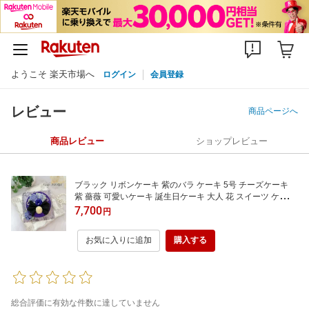
ようこそ 楽天市場へ
ログイン
会員登録
レビュー
商品ページへ
商品レビュー
ショップレビュー
ブラック リボンケーキ 紫のバラ ケーキ 5号 チーズケーキ
紫 薔薇 可愛いケーキ 誕生日ケーキ 大人 花 スイーツ ケーキ
センイルケーキ バタークリーム バースデーケーキ お取り寄
7,700
円
せ インスタ映え スイーツ ケーキ 花 誕生日 サプライズ ケー
キ
お気に入りに追加
購入する
総合評価に有効な件数に達していません