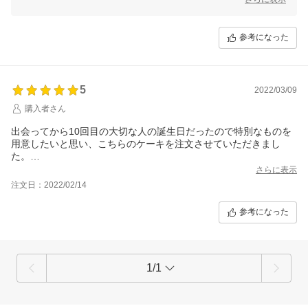
ご友人と一緒に楽しんでいただけたようで、良かったです。
また、ケーキの梱包やデコレーションについての詳しいコメントもあり
参考になった
がとうございます。お客様に安心してお召し上がりいただけるよう、細
部まで配慮しております。バタークリームのお花やブルーベリージャム
もご満足いただけたようで何よりです。
「リピート決定」とのお言葉、とても励みになります。これからも見た
5
2022/03/09
目もお味も美しいケーキをお届けできるよう、心を込めて製作してまい
購入者さん
ります。
出会ってから10回目の大切な人の誕生日だったので特別なものを
またのご利用を心よりお待ちしております。ありがとうございました！
用意したいと思い、こちらのケーキを注文させていただきまし
た。
実物は写真以上に繊細で美しく感動しました！目にも舌にも美味
さらに表示
しいケーキに喜んでもらえ、素敵な時間を過ごすことができまし
注文日：2022/02/14
た。
ありがとうございました。
参考になった
1/1