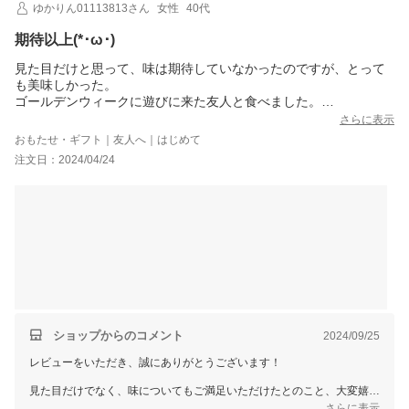
ゆかりん01113813さん
女性
40代
期待以上(*･ω･)
見た目だけと思って、味は期待していなかったのですが、とって
も美味しかった。
ゴールデンウィークに遊びに来た友人と食べました。
ケーキはレース状の厚紙の上に配置されていて、レース状の厚紙
さらに表示
は、テープでケーキの箱にしっかり固定されています。
おもたせ・ギフト｜友人へ｜はじめて
ケーキの箱から、レース状の厚紙をゆっくり外し、そのままレー
注文日：2024/04/24
ス状の厚紙をお皿にして使って問題ないです。
レース状の厚紙は、中央に金具があり、ケーキが動かないように
固定してあるので、ケーキを切るときには、金具に気をつけて包
丁をゆっくりいれるのがオススメです。
デコレーションのお花たちは、バタークリームらしいけど、バタ
ークリームっぽくなくて、柔らかいホワイトチョコレートを食べ
ているみたい。
ジャムは、ブルーベリージャムをえらんだのですが、ジャムの中
に、ブルーベリーの果実まで入っていました。
綺麗で、美味しい。
これはリピート決定(*･ω･)
ショップからのコメント
2024/09/25
レビューをいただき、誠にありがとうございます！
見た目だけでなく、味についてもご満足いただけたとのこと、大変嬉し
く思います。
さらに表示