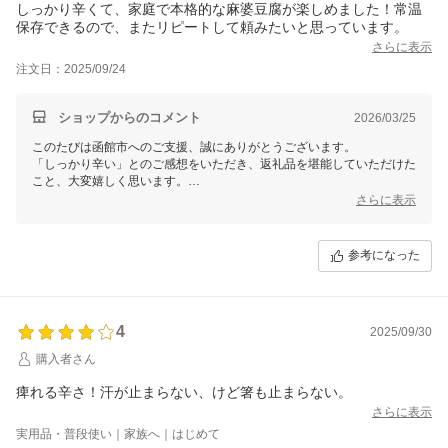
しっかり辛くて、家庭で本格的な麻婆豆腐が楽しめました！常温
保存できるので、またリピートして頼みたいと思っています。
さらに表示
注文日：2025/09/24
ショップからのコメント
2026/03/25
このたびは函館市へのご支援、誠にありがとうございます。
「しっかり辛い」とのご感想をいただき、返礼品を堪能していただけた
こと、大変嬉しく思います。
これからも函館市の魅力を感じていただける返礼品をお届けして参りま
さらに表示
す。
またのご寄附を心よりお待ちしております。
引き続き函館市をよろしくお願いいたします。
参考になった
4
2025/09/30
購入者さん
痺れる辛さ！汗が止まらない、けど箸も止まらない。
さらに表示
実用品・普段使い｜家族へ｜はじめて