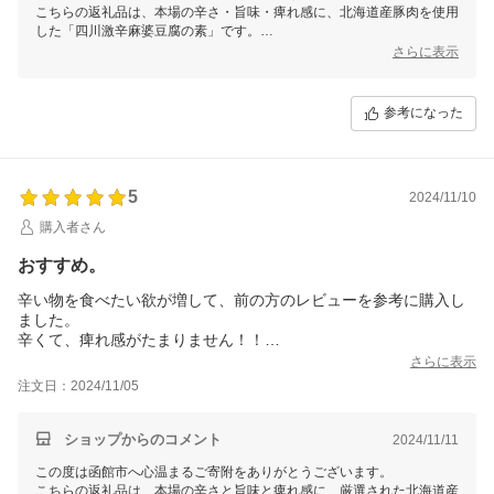
こちらの返礼品は、本場の辛さ・旨味・痺れ感に、北海道産豚肉を使用
した「四川激辛麻婆豆腐の素」です。
当返礼品をお気に召していただき、何度もリピートいただいているとの
さらに表示
こと、心より感謝申し上げます。
寄附者様より「おすすめです」とのお声をいただき、嬉しい限りです。
これからも寄附者様のお料理に欠かせない返礼品となりますよう、より
参考になった
良い品質を保ってお届けしてまいりますので、今後とも函館市をよろし
くお願いいたします。
5
2024/11/10
購入者さん
おすすめ。
辛い物を食べたい欲が増して、前の方のレビューを参考に購入し
ました。
辛くて、痺れ感がたまりません！！
とっても美味しいです。
さらに表示
一袋のボリュームもとてもあるのでお料理の手間も省けます。お
注文日：2024/11/05
すすめです。
ショップからのコメント
2024/11/11
この度は函館市へ心温まるご寄附をありがとうございます。
こちらの返礼品は、本場の辛さと旨味と痺れ感に、厳選された北海道産