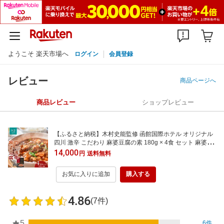
ようこそ 楽天市場へ
ログイン
会員登録
レビュー
商品ページへ
商品レビュー
ショップレビュー
【ふるさと納税】木村史能監修 函館国際ホテル オリジナル
四川 激辛 こだわり 麻婆豆腐の素 180g × 4食 セット 麻婆豆
腐 本格的 本場の味 香辛料 料理の素 お手軽 レトルト おうち
14,000
円
送料無料
中華 ギフト 北海道 函館 送料無料
お気に入りに追加
購入する
4.86
(7件)
5
6件