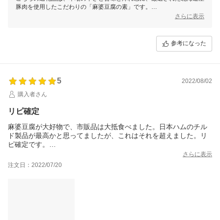
豚肉を使用したこだわりの「麻婆豆腐の素」です。
たくさんのお褒めの言葉をいただき、大変嬉しく思います。
さらに表示
また、本品が寄附者様の食卓の一助となり、光栄でございます。
これからも、嬉しいお言葉を励みに、「選ばれる返礼品づくり」に努め
てまいりますので、引き続き函館市をよろしくお願いいたします。
参考になった
5
2022/08/02
購入者さん
リピ確定
麻婆豆腐が大好物で、市販品は大抵食べました。日本ハムのチル
ド製品が最高かと思ってましたが、これはそれを超えました。リ
ピ確定です。
私は1週間くらいで届きました。
さらに表示
注文日：2022/07/20