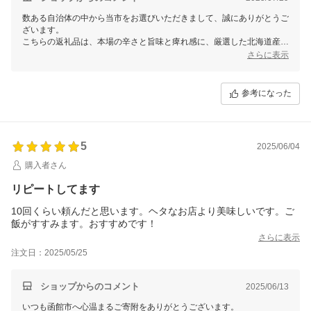
数ある自治体の中から当市をお選びいただきまして、誠にありがとうご
ざいます。
こちらの返礼品は、本場の辛さと旨味と痺れ感に、厳選した北海道産豚
肉を使用した「四川激辛麻婆豆腐の素」です。
さらに表示
当市の返礼品を美味しくお召し上がりいただけたようで何よりでござい
ます。
ご家庭でも当市の魅力を感じていただけるよう、丹精込めて作り上げた
参考になった
お品を更に充実してまいりますので、今後とも函館市をよろしくお願い
いたします。
5
2025/06/04
購入者さん
リピートしてます
10回くらい頼んだと思います。ヘタなお店より美味しいです。ご
飯がすすみます。おすすめです！
さらに表示
注文日：2025/05/25
ショップからのコメント
2025/06/13
いつも函館市へ心温まるご寄附をありがとうございます。