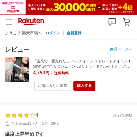
ようこそ 楽天市場へ
ログイン
会員登録
レビュー
商品ページへ
「楽天で一番売れた 」 ヘアアイロン ストレートアイロン 1
5mm 24mm サロンムーン LDK ミラーダブルイオン ヘアア
イロン 美容師 おすすめ SALONMOON ヘアーアイロン スト
4,790
円
～
送料無料
レートアイロン プレゼント
お気に入りに追加
購入する
4
2022/10/02
ツネchama18さん
女性
30代
温度上昇早めです