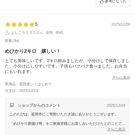
参考になった
5
2025/12/28
よしこ０１０２さん
女性
40代
容量:2kg
めひかり2キロ 嬉しい！
とても美味しいです。2キロ頼みましたが、小分けして保存しまし
た。小分けにしやすいです。子供もパクパク食べました。お弁当
にもいれます。
さらに表示
実用品・普段使い｜はじめて
注文日：2025/12/23
ショップからのコメント
2025/12/29
このたびは、延岡市にご寄附いただき誠にありがとうございます。
「めひかり唐揚げ用」をご家族皆様にお楽しみいただけたとのことで、
大変嬉しく思います。
さらに表示
特にお子様がパクパクと召し上がっていただけたというお声には、とて