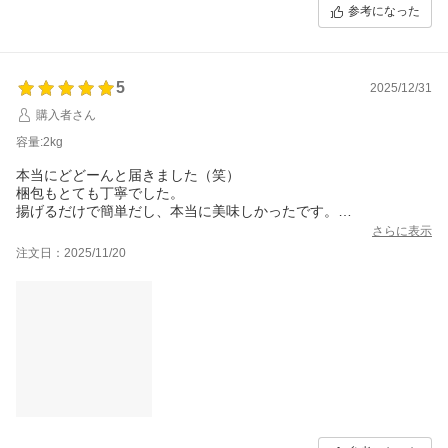
まいりますので、引き続き延岡市をよろしくお願いいたします。
参考になった
5
2025/12/31
購入者さん
容量:2kg
本当にどどーんと届きました（笑）
梱包もとても丁寧でした。
揚げるだけで簡単だし、本当に美味しかったです。
塩味も聞いていて、酒のツマミやご飯のあと1品にピッタリでし
さらに表示
た。
注文日：2025/11/20
ぜひ、またリピートします！！