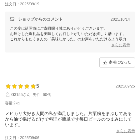
注文日：2025/09/19
ショップからのコメント
2025/10/14
この度は延岡市にご寄附賜り誠にありがとうございます。
お届けした返礼品を美味しくお召し上がりいただき嬉しく思います。
これからもたくさんの「美味しかった」のお声をいただけるよう尽力し
てまいりますので、引き続き延岡市をよろしくお願いいたします。
さらに表示
参考になった
5
2025/09/25
G3155さん
男性
60代
容量:2kg
メヒカリ大好き人間の私が満足しました。片栗粉をまぶしてある
から油で揚げるだけで料理が簡単です毎日ビールのつまみにして
います。
さらに表示
注文日：2025/09/06