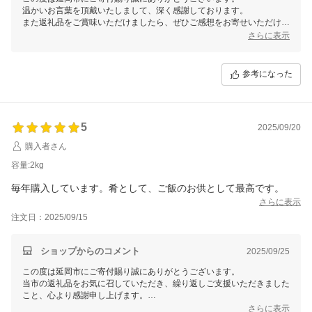
温かいお言葉を頂戴いたしまして、深く感謝しております。
また返礼品をご賞味いただけましたら、ぜひご感想をお寄せいただけま
すと幸いです。
さらに表示
寄附者様に感謝の気持ちをお届けできるよう尽力してまいりますので、
今後とも延岡市をよろしくお願いいたします。
参考になった
5
2025/09/20
購入者さん
容量:2kg
毎年購入しています。肴として、ご飯のお供として最高です。
さらに表示
注文日：2025/09/15
ショップからのコメント
2025/09/25
この度は延岡市にご寄付賜り誠にありがとうございます。
当市の返礼品をお気に召していただき、繰り返しご支援いただきました
こと、心より感謝申し上げます。
お届けした返礼品をお喜びいただき嬉しく思います。
さらに表示