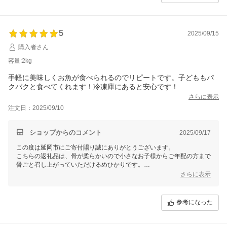
5
2025/09/15
購入者さん
容量:2kg
手軽に美味しくお魚が食べられるのでリピートです。子どももパ
クパクと食べてくれます！冷凍庫にあると安心です！
さらに表示
注文日：2025/09/10
ショップからのコメント
2025/09/17
この度は延岡市にご寄付賜り誠にありがとうございます。
こちらの返礼品は、骨が柔らかいので小さなお子様からご年配の方まで
骨ごと召し上がっていただけるめひかりです。
当市の返礼品をお気に召していただき、繰り返しご支援いただきました
さらに表示
こと、心より感謝申し上げます。
これからも繰り返しお選びいただけるよう、変わらぬ品質でお届けして
まいりますので、引き続き延岡市をよろしくお願いいたします。
参考になった