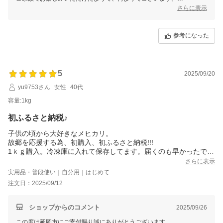
これからも変わらぬ美味しさをお届けできるよう努めてまいりますの
さらに表示
で、引き続き延岡市をよろしくお願いいたします。
参考になった
5
2025/09/20
yu9753さん
女性
40代
容量:1kg
初ふるさと納税♪
子供の頃から大好きなメヒカリ。
故郷を応援する為、初購入、初ふるさと納税!!!
1ｋｇ購入。冷凍庫に入れて保存してます。届くのも早かったで
す。ありがとうございます。
さらに表示
食べるの楽しみです!
実用品・普段使い｜自分用｜はじめて
1のZiploc希望です♪
注文日：2025/09/12
ショップからのコメント
2025/09/26
この度は延岡市にご寄付賜り誠にありがとうございます。