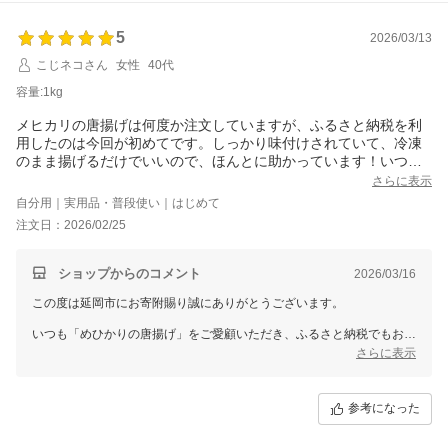
引き続き延岡市をよろしくお願いたします。
5
2026/03/13
こじネコさん
女性
40代
容量:1kg
メヒカリの唐揚げは何度か注文していますが、ふるさと納税を利
用したのは今回が初めてです。しっかり味付けされていて、冷凍
のまま揚げるだけでいいので、ほんとに助かっています！いつも
通り大変美味しく、またお願いしたいと思います！
さらに表示
自分用｜実用品・普段使い｜はじめて
注文日：2026/02/25
ショップからのコメント
2026/03/16
この度は延岡市にお寄附賜り誠にありがとうございます。
いつも「めひかりの唐揚げ」をご愛顧いただき、ふるさと納税でもお申
込みいただけたとのこと、大変光栄です。
さらに表示
また、「冷凍のまま揚げるだけ」という簡単調理や、しっかりとした味
付けにご満足いただけたご様子で、こちらも大変嬉しく思います。
参考になった
今後も寄附者様に美味しいと感じていただける返礼品をお届けできるよ
う努めてまいります。