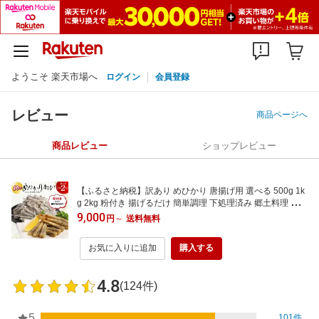
ようこそ 楽天市場へ
ログイン
会員登録
レビュー
商品ページへ
商品レビュー
ショップレビュー
【ふるさと納税】訳あり めひかり 唐揚げ用 選べる 500g 1k
g 2kg 粉付き 揚げるだけ 簡単調理 下処理済み 郷土料理 日向
灘 国産 海鮮 魚 海の幸 柔らかい おつまみ 南蛮漬け 弁当 夕
9,000
円
～
送料無料
食 おかず 九州 グルメ 冷凍 お取り寄せ 宮崎県 延岡市 送料無
料
お気に入りに追加
購入する
4.8
(124件)
5
101件