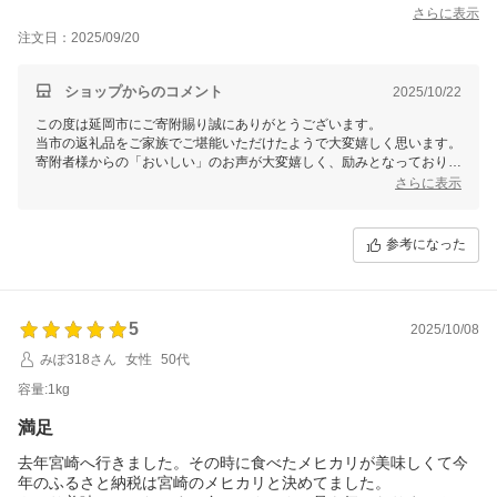
さらに表示
注文日：2025/09/20
ショップからのコメント
2025/10/22
この度は延岡市にご寄附賜り誠にありがとうございます。
当市の返礼品をご家族でご堪能いただけたようで大変嬉しく思います。
寄附者様からの「おいしい」のお声が大変嬉しく、励みとなっておりま
す。
さらに表示
これからも食卓を笑顔でいっぱいにできるような返礼品作りに励んでま
いりますので、引き続き延岡市をよろしくお願いいたします。
参考になった
5
2025/10/08
みぽ318さん
女性
50代
容量:1kg
満足
去年宮崎へ行きました。その時に食べたメヒカリが美味しくて今
年のふるさと納税は宮崎のメヒカリと決めてました。