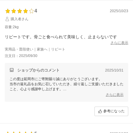
引き続き延岡市をよろしくお願いいたします。
4
2025/10/23
購入者さん
容量:2kg
リピートです。骨ごと食べられて美味しく、止まらないです
さらに表示
実用品・普段使い｜家族へ｜リピート
注文日：2025/09/30
ショップからのコメント
2025/10/31
この度は延岡市にご寄附賜り誠にありがとうございます。
当市の返礼品をお気に召していただき、繰り返しご支援いただきました
こと、心より感謝申し上げます。
これからも繰り返しお選びいただけるよう、変わらぬ品質でお届けして
さらに表示
まいりますので、引き続き延岡市をよろしくお願いいたします。
参考になった