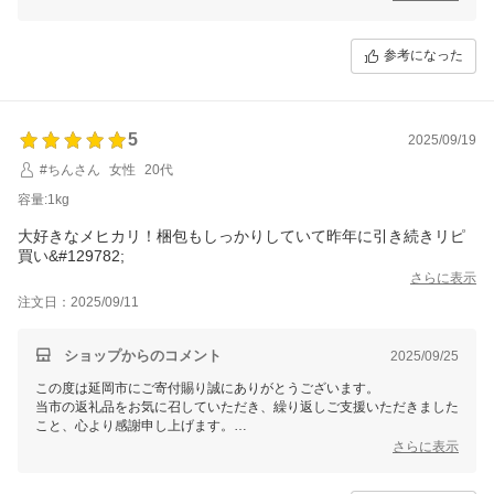
これからも、選んで良かった、と思っていただけるお礼の品を取り揃え
てまいりますので、今後とも延岡市をよろしくお願いいたします。
参考になった
5
2025/09/19
#ちんさん
女性
20代
容量:1kg
大好きなメヒカリ！梱包もしっかりしていて昨年に引き続きリピ
買い&#129782;
さらに表示
注文日：2025/09/11
ショップからのコメント
2025/09/25
この度は延岡市にご寄付賜り誠にありがとうございます。
当市の返礼品をお気に召していただき、繰り返しご支援いただきました
こと、心より感謝申し上げます。
当市からの返礼品を気持ちよく受け取っていただけるよう、梱包や配送
さらに表示
も丁寧に行っておりますので、お褒めいただき光栄です。
これからも繰り返しお選びいただけるよう、変わらぬ品質でお届けして