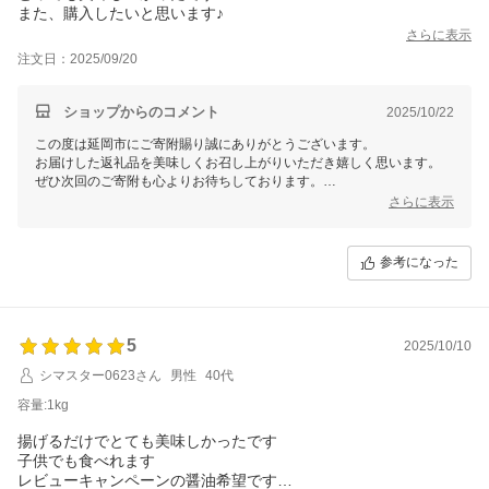
また、購入したいと思います♪
さらに表示
注文日：2025/09/20
ショップからのコメント
2025/10/22
この度は延岡市にご寄附賜り誠にありがとうございます。
お届けした返礼品を美味しくお召し上がりいただき嬉しく思います。
ぜひ次回のご寄附も心よりお待ちしております。
これからも嬉しいお言葉を励みに、「選ばれる返礼品づくり」に励んで
さらに表示
まいります。
引き続き延岡市をよろしくお願いいたします。
参考になった
5
2025/10/10
シマスター0623さん
男性
40代
容量:1kg
揚げるだけでとても美味しかったです
子供でも食べれます
レビューキャンペーンの醤油希望です