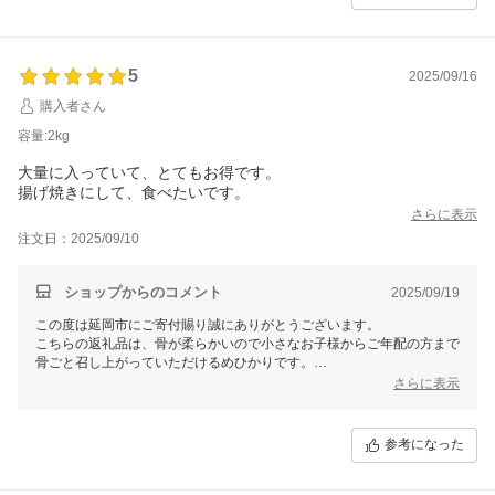
5
2025/09/16
購入者さん
容量:2kg
大量に入っていて、とてもお得です。
揚げ焼きにして、食べたいです。
さらに表示
注文日：2025/09/10
ショップからのコメント
2025/09/19
この度は延岡市にご寄付賜り誠にありがとうございます。
こちらの返礼品は、骨が柔らかいので小さなお子様からご年配の方まで
骨ごと召し上がっていただけるめひかりです。
お届けした返礼品をお喜びいただき嬉しく思います。
さらに表示
寄附者様に、選んで良かったと思っていただけるよう、引き続き尽力し
てまいりますので、今後とも延岡市をよろしくお願いいたします。
参考になった