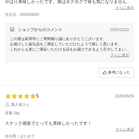
やはり美味しかったです。身はホクホクで骨も気になりません。
簡単に揚げることができ満足です
さらに表示
旦那は味が薄いとは言ってましたがそこは個人差かな
注文日：2025/09/20
ショップからのコメント
2025/10/22
この度は延岡市にご寄附賜り誠にありがとうございます。
お届けした返礼品をご満足していただけたようで嬉しく思います。
これからも更にご満足いただける品をお届けできるよう尽力してまいり
ますので、引き続き延岡市をよろしくお願いいたします。
さらに表示
参考になった
5
2025/09/29
購入者さん
容量:1kg
スナック感覚でとっても美味しかったです！
さらに表示
自分用｜はじめて