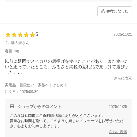
も心温まりました。
小分けしやすい点やお弁当にご活用いただけたこともお伝えいただきあ
参考になった
りがとうございます。
これからも、寄附者様にご満足いただけるよう、より良い返礼品の提供
を目指してまいります。
5
引き続き延岡市をどうぞよろしくお願いいたします。
2025/11/21
購入者さん
容量:1kg
以前に延岡でメヒカリの唐揚げを食べたことがあり、また食べた
いと思っていたところ、ふるさと納税の返礼品で見つけて選びま
した。
揚げるだけの状態で届くので手間がかからずとても助かります。
さらに表示
揚げたての味は格別で、身も柔らかく骨も気にならず、初めて食
実用品・普段使い｜家族へ｜はじめて
べる子供達も「美味しい！」と言って箸が止まりませんでした。
注文日：2025/09/30
大人はおつまみでいただき、同じ延岡市のひでじビールさんのビ
ールとの組み合わせがまた最高でした。
また次回も最有力候補です！
ショップからのコメント
2025/11/25
この度は延岡市にご寄附賜り誠にありがとうございます。
貴重なお時間を割いて、このような嬉しいメッセージをお寄せいただ
き、心よりお礼申し上げます。
これからも嬉しいお言葉を励みに、「選ばれる返礼品づくり」に努めて
さらに表示
まいりますので、引き続き延岡市をよろしくお願いいたします。