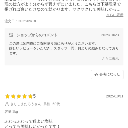
理の仕方がよく分からず買えずにいました。こちらは下処理済で
揚げれば良いだけなので助かります。サクサクして美味しかった
です。
さらに表示
注文日：2025/09/18
ショップからのコメント
2025/10/23
この度は延岡市にご寄附賜り誠にありがとうございます。
嬉しいレビューをいただき、スタッフ一同、何よりの励みとなっており
ます。
当市の返礼品が寄附者様のお役に立てて何よりでございます。
さらに表示
ご家庭でも当市の魅力を感じていただけるよう、丹精込めて作り上げた
お品を更に充実してまいりますので、今後とも延岡市をよろしくお願い
いたします。
参考になった
5
2025/10/11
きりしまたろうさん
男性
60代
容量:1kg
ふわっふわっで程よい塩味
とっても美味しいかったです！