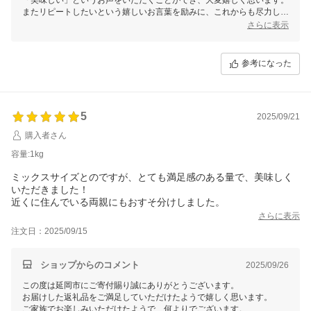
またリピートしたいという嬉しいお言葉を励みに、これからも尽力して
まいりますので、今後とも延岡市をどうぞよろしくお願いいたします。
さらに表示
参考になった
5
2025/09/21
購入者さん
容量:1kg
ミックスサイズとのですが、とても満足感のある量で、美味しく
いただきました！
近くに住んでいる両親にもおすそ分けしました。
さらに表示
注文日：2025/09/15
ショップからのコメント
2025/09/26
この度は延岡市にご寄付賜り誠にありがとうございます。
お届けした返礼品をご満足していただけたようで嬉しく思います。
ご家族でお楽しみいただけたようで、何よりでございます。