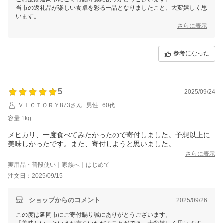
当市の返礼品が楽しい食卓を彩る一品となりましたこと、大変嬉しく思
います。
これからも食卓を笑顔でいっぱいにできるような返礼品作りに励んでま
さらに表示
いりますので、引き続き延岡市をよろしくお願いいたします。
参考になった
5
2025/09/24
ＶＩＣＴＯＲＹ873さん
男性
60代
容量:1kg
メヒカリ、一度食べてみたかったので寄付しました。予想以上に
美味しかったです。また、寄付しようと思いました。
さらに表示
実用品・普段使い｜家族へ｜はじめて
注文日：2025/09/15
ショップからのコメント
2025/09/26
この度は延岡市にご寄付賜り誠にありがとうございます。
「美味しい」というお声をいただくことができ、大変嬉しく思います。