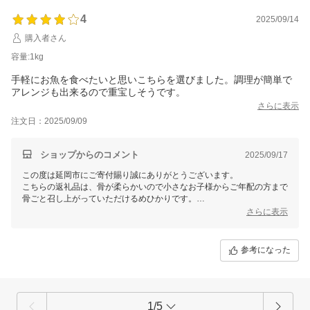
4
2025/09/14
購入者さん
容量:1kg
手軽にお魚を食べたいと思いこちらを選びました。調理が簡単で
アレンジも出来るので重宝しそうです。
さらに表示
注文日：2025/09/09
ショップからのコメント
2025/09/17
この度は延岡市にご寄付賜り誠にありがとうございます。
こちらの返礼品は、骨が柔らかいので小さなお子様からご年配の方まで
骨ごと召し上がっていただけるめひかりです。
当市の返礼品が日々のお料理のお役に立てば光栄です。
さらに表示
寄附者様に、選んで良かったと思っていただけるよう、引き続き尽力し
てまいりますので、今後とも延岡市をよろしくお願いいたします。
参考になった
1/5