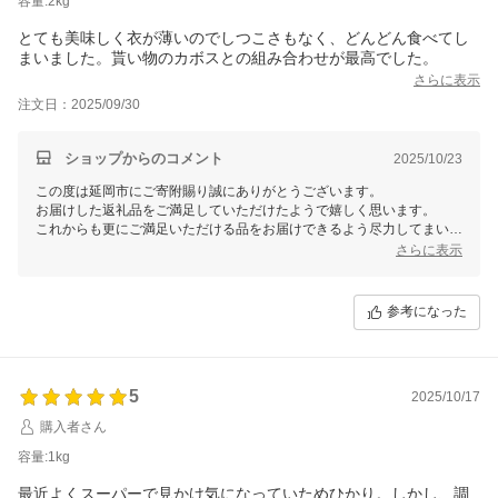
容量:2kg
とても美味しく衣が薄いのでしつこさもなく、どんどん食べてし
まいました。貰い物のカボスとの組み合わせが最高でした。
さらに表示
注文日：2025/09/30
ショップからのコメント
2025/10/23
この度は延岡市にご寄附賜り誠にありがとうございます。
お届けした返礼品をご満足していただけたようで嬉しく思います。
これからも更にご満足いただける品をお届けできるよう尽力してまいり
ますので、引き続き延岡市をよろしくお願いいたします。
さらに表示
参考になった
5
2025/10/17
購入者さん
容量:1kg
最近よくスーパーで見かけ気になっていためひかり。しかし、調