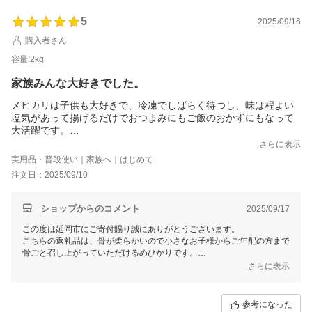
5
2025/09/16
購入者さん
容量:2kg
家族みんな大好きでした。
メヒカリは子供も大好きで、冷凍でしばらく待つし、味は程よい
塩気があって揚げるだけでおつまみにもご飯のおかずにもなって
大活躍です。
生臭さとなくとても美味しかったです。
さらに表示
注文してからあっという間に届いてよかったです。
実用品・普段使い｜家族へ｜はじめて
注文日：2025/09/10
ショップからのコメント
2025/09/17
この度は延岡市にご寄付賜り誠にありがとうございます。
こちらの返礼品は、骨が柔らかいので小さなお子様からご年配の方まで
骨ごと召し上がっていただけるめひかりです。
当市の返礼品をご家族でご堪能いただけたようで大変嬉しく思います。
さらに表示
これからも食卓を笑顔でいっぱいにできるような返礼品作りに励んでま
参考になった