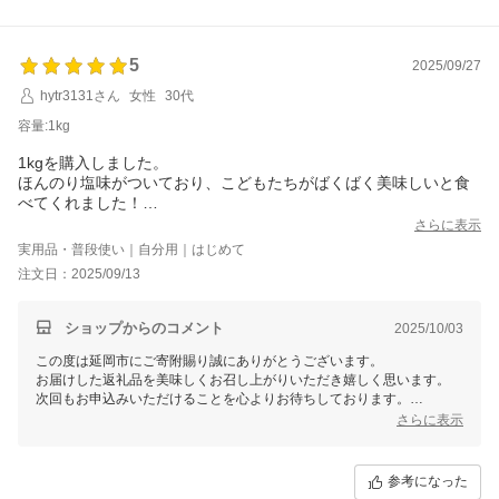
5
2025/09/27
hytr3131さん
女性
30代
容量:1kg
1kgを購入しました。
ほんのり塩味がついており、こどもたちがばくばく美味しいと食
べてくれました！
あげるだけなのでとても便利です。
さらに表示
次回もぜひ注文したいと思います！
実用品・普段使い｜自分用｜はじめて
注文日：2025/09/13
ショップからのコメント
2025/10/03
この度は延岡市にご寄附賜り誠にありがとうございます。
お届けした返礼品を美味しくお召し上がりいただき嬉しく思います。
次回もお申込みいただけることを心よりお待ちしております。
ご家庭でも当市の魅力を感じていただけるよう、丹精込めて作り上げた
さらに表示
お品を更に充実してまいりますので、今後とも延岡市をよろしくお願い
いたします。
参考になった