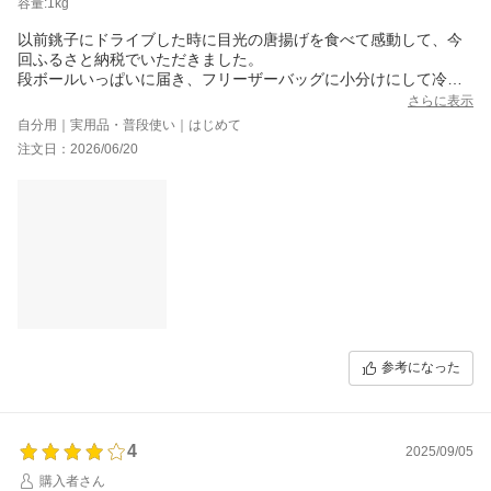
容量:1kg
以前銚子にドライブした時に目光の唐揚げを食べて感動して、今
回ふるさと納税でいただきました。
段ボールいっぱいに届き、フリーザーバッグに小分けにして冷凍
庫へ。早速揚げてみました。
さらに表示
揚げ物は決して得意ではない私でも美味しくいただけました！大
自分用｜実用品・普段使い｜はじめて
きさに差があり、小ぶりなものはカリカリに、大きめのものは白
注文日：2026/06/20
身の淡白な美味しさも感じながらいただきました。
揚げるだけで主菜が出き上がり助かります。ポン酢やマヨネーズ
参考になった
4
2025/09/05
購入者さん