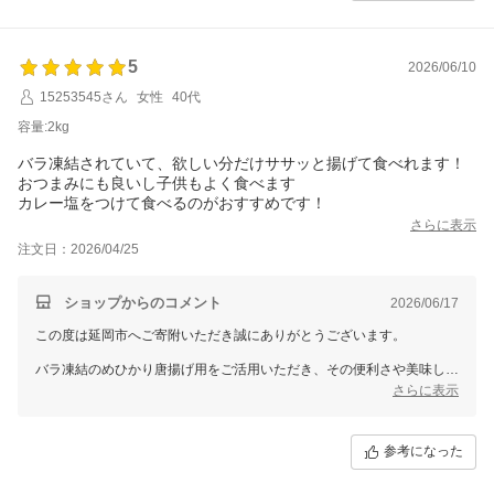
5
2026/06/10
15253545さん
女性
40代
容量:2kg
バラ凍結されていて、欲しい分だけササッと揚げて食べれます！
おつまみにも良いし子供もよく食べます
カレー塩をつけて食べるのがおすすめです！
さらに表示
注文日：2026/04/25
ショップからのコメント
2026/06/17
この度は延岡市へご寄附いただき誠にありがとうございます。
バラ凍結のめひかり唐揚げ用をご活用いただき、その便利さや美味しさ
を実感していただけたと伺い、大変嬉しい限りです。
さらに表示
また、お子様にも気に入っていただけたとのこと、とても励みになりま
す。
参考になった
寄附者様のお声を励みに、今後もよりよい返礼品の提供に努めてまいり
ます。