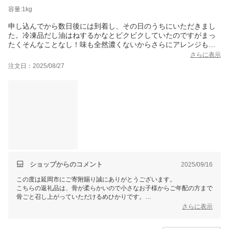
容量:1kg
申し込んでから数日後には到着し、その日のうちにいただきまし
た。冷凍品だし油はねするかなとビクビクしていたのですがまっ
たくそんなことなし！味も全然濃くないからさらにアレンジもで
きそうです。大きさにばらつきはありますが、小さいのはカリカ
さらに表示
リ、大きめの方はふっくらで、逆に楽しめると思います！母が延
注文日：2025/08/27
岡出身ということもあり応援しようとふと思い立ってこちらの返
礼品にさせてもらいましたがよかった！リピしようと思います！
ショップからのコメント
2025/09/16
この度は延岡市にご寄附賜り誠にありがとうございます。
こちらの返礼品は、骨が柔らかいので小さなお子様からご年配の方まで
骨ごと召し上がっていただけるめひかりです。
嬉しいレビューをいただき、スタッフ一同、何よりの励みとなっており
さらに表示
ます。
これからも嬉しいお言葉を励みに、「選ばれる返礼品づくり」に努めて