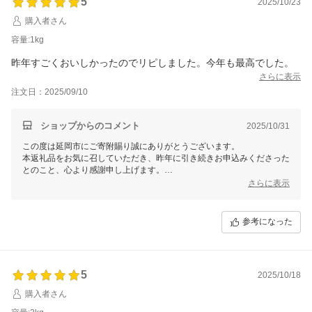
5
2025/10/23
購入者さん
容量:1kg
昨年すごくおいしかったのでリピしました。今年も最高でした。
さらに表示
注文日：2025/09/10
ショップからのコメント
2025/10/31
この度は延岡市にご寄附賜り誠にありがとうございます。
本返礼品をお気に召していただき、昨年に引き続きお申込みくださった
とのこと、心より感謝申し上げます。
これからも繰り返しお選びいただけるよう、変わらぬ品質でお届けして
さらに表示
まいりますので、引き続き延岡市をよろしくお願いいたします。
参考になった
5
2025/10/18
購入者さん