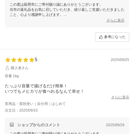
この度は延岡市にご寄付賜り誠にありがとうございます。
当市の返礼品をお気に召していただき、繰り返しご支援いただきました
こと、心より感謝申し上げます。
お届けした返礼品を美味しくお召し上がりいただき嬉しく思います。
さらに表示
これからもたくさんの「美味しかった」のお声をいただけるよう尽力し
てまいりますので、引き続き延岡市をよろしくお願いいたします。
参考になった
5
2025/09/25
購入者さん
容量:1kg
たっぷり容量で揚げるだけ簡単！
いつでもメヒカリが食べれるなんて幸せ！
さらに表示
実用品・普段使い｜自分用｜はじめて
注文日：2025/09/10
ショップからのコメント
2025/09/29
この度は延岡市にご寄付賜り誠にありがとうございます。