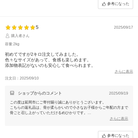
まいりますので、引き続き延岡市をよろしくお願いいたします。
参考になった
5
2025/09/17
購入者さん
容量:2kg
初めてですが2キロ注文してみました。
色々なサイズがあって、食感も楽しめます。
添加物表記がないのも安心して食べられます。
さらに表示
注文日：2025/09/10
ショップからのコメント
2025/09/19
この度は延岡市にご寄付賜り誠にありがとうございます。
こちらの返礼品は、骨が柔らかいので小さなお子様からご年配の方まで
骨ごと召し上がっていただけるめひかりです。
嬉しいレビューをいただき、スタッフ一同、何よりの励みとなっており
さらに表示
ます。
これからも嬉しいお言葉を励みに、「選ばれる返礼品づくり」に努めて
まいりますので、引き続き延岡市をよろしくお願いいたします。
参考になった