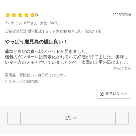
5
2025/07/26
ナッツ1075さん
女性
50代
ご希望の配送:通常配送 | セット内容:白焼き1尾・蒲焼き1尾
やっぱり鹿児島の鰻は良い！
蒲焼と白焼の食べ比べセットが届きました。
梱包のダンボールは簡素化されていて好感が持てました。美味し
い食べ方のメモも付いていましたので、次回の土用の日に楽しみ
たいと思います。
さらに表示
実用品・普段使い｜自分用｜はじめて
注文日：2025/07/20
参考になった
1/1