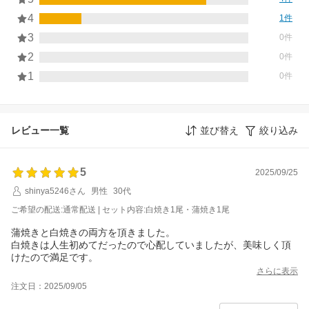
4
1件
3
0件
2
0件
1
0件
レビュー一覧
並び替え
絞り込み
5
2025/09/25
shinya5246さん
男性
30代
ご希望の配送:通常配送 | セット内容:白焼き1尾・蒲焼き1尾
蒲焼きと白焼きの両方を頂きました。
白焼きは人生初めてだったので心配していましたが、美味しく頂
けたので満足です。
さらに表示
注文日：2025/09/05