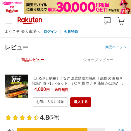
ようこそ 楽天市場へ
ログイン
会員登録
レビュー
商品ページへ
商品レビュー
ショップレビュー
【ふるさと納税】うなぎ 鹿児島県大隅産 千歳鰻 の 白焼き
蒲焼き 食べ比べセット | うなぎ 鰻 ウナギ 蒲焼 かば焼き 白
焼 国産鰻 国産うなぎ 冷凍 小分け 真空パック 鹿児島 鹿児島
14,000
円
～
送料無料
県大崎町 鹿児島県産 大崎町
お気に入りに追加
購入する
4.8
(5件)
5
4件