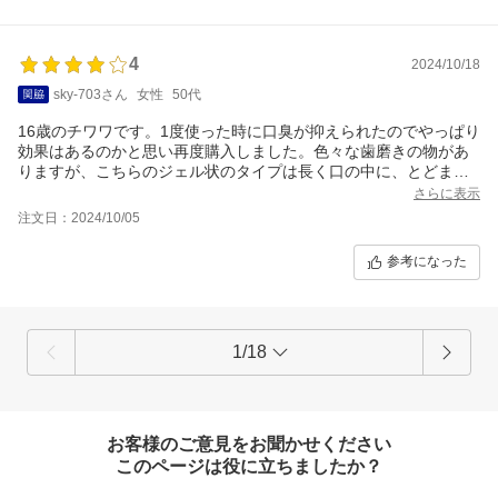
4
2024/10/18
sky-703さん
女性
50代
16歳のチワワです。1度使った時に口臭が抑えられたのでやっぱり
効果はあるのかと思い再度購入しました。色々な歯磨きの物があ
りますが、こちらのジェル状のタイプは長く口の中に、とどまる
からいいのかもしれません。歯石は取れなくても匂いや歯肉の腫
さらに表示
れや出血などが改善すればリピートしていこうかなと思います。
注文日：2024/10/05
ちなみに歯茎に塗るのは嫌がるのでそのまま舐めさせています。
参考になった
1/18
お客様のご意見をお聞かせください
このページは役に立ちましたか？