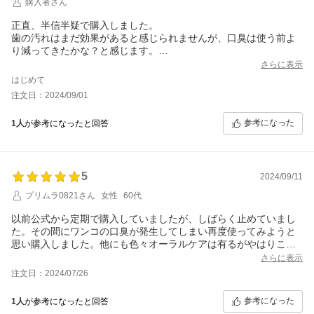
購入者さん
正直、半信半疑で購入しました。
歯の汚れはまだ効果があると感じられませんが、口臭は使う前よ
り減ってきたかな？と感じます。
今後は汚れ落ちと口臭減に期待したいと思います。
さらに表示
はじめて
注文日：2024/09/01
参考になった
1人
が参考になったと回答
5
2024/09/11
プリムラ0821さん
女性
60代
以前公式から定期で購入していましたが、しばらく止めていまし
た。その間にワンコの口臭が発生してしまい再度使ってみようと
思い購入しました。他にも色々オーラルケアは有るがやはりこれ
が一番効果があると思います。なんと言ってもワンコの喜び方が
さらに表示
違います。舐めても美味しいらしいです。
注文日：2024/07/26
参考になった
1人
が参考になったと回答