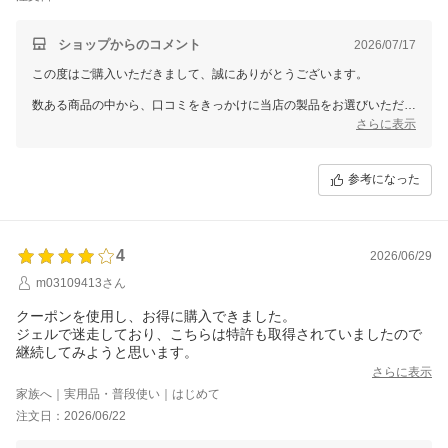
ショップからのコメント
2026/07/17
この度はご購入いただきまして、誠にありがとうございます。
数ある商品の中から、口コミをきっかけに当店の製品をお選びいただ
き、大変嬉しく思っております。
さらに表示
「これからが楽しみ」とのお言葉をいただき、スタッフ一同とても励み
になります。
参考になった
毎日気持ちよく、そして安心して使い続けていただけるよう、今後も品
質やサポートの向上に努めてまいります。
これからもワンちゃんとの健やかな毎日を心より応援しております。
4
2026/06/29
またのご利用をスタッフ一同、心よりお待ちしております。
m03109413さん
今後とも変わらぬお引き立てを賜りますよう、よろしくお願い申し上げ
ます。
クーポンを使用し、お得に購入できました。
ジェルで迷走しており、こちらは特許も取得されていましたので
継続してみようと思います。
さらに表示
家族へ｜実用品・普段使い｜はじめて
注文日：2026/06/22