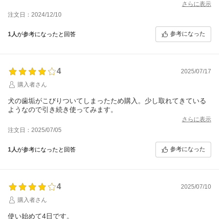
ました。無くなるという事は歯周病を抑えていると思うので継続
さらに表示
して続けていこうと思います。
注文日：2024/12/10
参考になった
1人
が参考になったと回答
4
2025/07/17
購入者さん
犬の歯垢がこびりついてしまったため購入。少し取れてきている
ようなので引き続き使ってみます。
さらに表示
注文日：2025/07/05
参考になった
1人
が参考になったと回答
4
2025/07/10
購入者さん
使い始めて4日です。