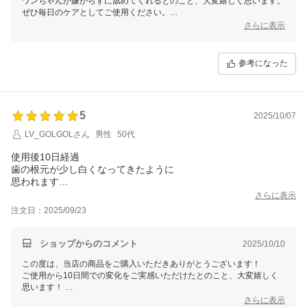
ワンちゃんが嫌がらずに舐めてくれるとのこと、大変嬉しく思います。
ぜひ毎日のケアとしてご使用ください。
もし何かご不明な点やお気づきの点がございましたら、どうぞお気軽に
さらに表示
お問い合わせくださいませ。ワンちゃんの素敵な笑顔をサポートできる
ことを願っています！
参考になった
5
2025/10/07
LV_GOLGOLさん
男性
50代
使用後10日経過
歯の根元が少し白くなってきたように
思われます
今後も継続使用し、さらに良くなると
さらに表示
良いのですが…期待をこめて！
注文日：2025/09/23
ショップからのコメント
2025/10/10
この度は、当店の商品をご購入いただきありがとうございます！
ご使用から10日間での変化をご実感いただけたとのこと、大変嬉しく
思います！
ぜひ毎日のケアにお役立ていただき、お困りごとがありましたらお気軽
さらに表示