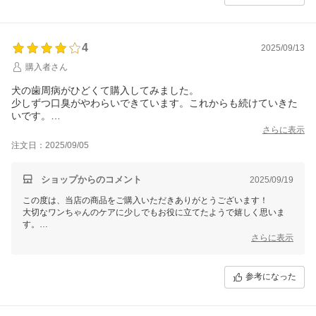
す！
4
2025/09/13
購入者さん
犬の歯周病がひどくて購入してみました。
少しずつ口臭がやわらいできています。これからも続けていきた
いです。
もう少しお値打ちだと助かります。
さらに表示
注文日：2025/09/05
ショップからのコメント
2025/09/19
この度は、当店の商品をご購入いただきありがとうございます！
大切なワンちゃんのケアに少しでもお役に立てたようで嬉しく思いま
す。
継続することでご実感いただけたお声もございますので、ぜひ続けてい
さらに表示
ただければと思います。
また、価格に関するご意見もありがとうございます。お客様のお声を真
摯に受け止め、商品やサービスの改善に努めてまいります。
参考になった
引き続きご愛顧のほどよろしくお願いいたします。