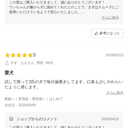
この度はご購入いただきまして、誠にありがとうございます！
ワンちゃんが嫌がらずに舐めてくれたとのことで、まずはスムーズにご
使用いただけているようで安心いたしました。
さらに表示
日々の歯磨きやジェルの塗布をコツコツと続けていただくことで、効果
を実感いただけるかと思います。また、使用方法などご不明な点がござ
いましたら、ぜひお気軽にご連絡くださいませ。
参考になった
今後もワンちゃんの健康をサポートしつつ快適なケア体験をお届けでき
るよう努めてまいりますので、どうぞよろしくお願いいたします。
5
2026/03/13
すず ももさん
男性
60代
愛犬
試しで買って2匹の犬で毎日歯磨きしてます。口臭も少しやわらい
だように感じます。
さらに表示
家族へ｜実用品・普段使い｜はじめて
注文日：2026/03/05
ショップからのコメント
2026/04/10
この度はご購入いただきまして、誠にありがとうございます！