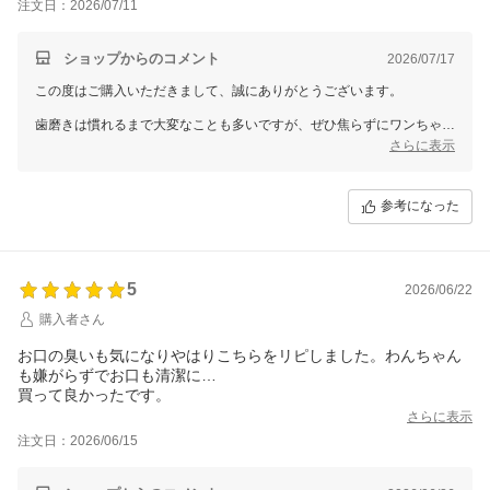
注文日：2026/07/11
ショップからのコメント
2026/07/17
この度はご購入いただきまして、誠にありがとうございます。
歯磨きは慣れるまで大変なことも多いですが、ぜひ焦らずにワンちゃん
のペースに合わせて、毎日のスキンシップとして続けてみていただけま
さらに表示
すと幸いです。
これからもワンちゃんとの健やかな毎日を心より応援しております。
参考になった
またのご利用をスタッフ一同、心よりお待ちしております。
今後とも変わらぬお引き立てを賜りますよう、よろしくお願い申し上げ
ます。
5
2026/06/22
購入者さん
お口の臭いも気になりやはりこちらをリピしました。わんちゃん
も嫌がらずでお口も清潔に…
買って良かったです。
さらに表示
注文日：2026/06/15