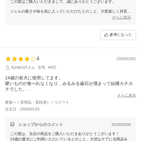
この度はご購入いただきまして、誠にありがとうございます。
ジェルの硬さや味を気に入っていただけたとのこと、大変嬉しく拝見い
たしました。
さらに表示
嬉しそうに舐めてくれている様子が目に浮かび、スタッフ一同温かい気
持ちになっております。
参考になった
毎日のケアにこれからも優しく寄り添う商品であり続けられれば幸いで
ございます。
これからもご満足いただける商品・サービスをお届けできるよう、スタ
ッフ一同努めてまいります。
4
2026/02/02
今後とも変わらぬお引き立てを賜りますよう、よろしくお願い申し上げ
Kymp101さん
女性
40代
ます。
14歳の老犬に使用してます。
硬いものが食べれなくなり、みるみる歯石が溜まって結構カチカ
チでした。
1本目使用中に片側の犬歯の歯石がポロっと取れて、2本目使用中
さらに表示
にもう片側も取れました！
家族へ｜実用品・普段使い｜リピート
今回3本目です。継続して使いたいと思います。
注文日：2026/01/25
ショップからのコメント
2026/02/06
この度は、当店の商品をご購入いただきありがとうございます！
14歳の愛犬にご利用いただいているとのこと、大切なケアに当商品を