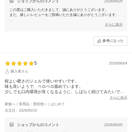
ショップからのコメント
2026/06/26
この度はご購入いただきまして、誠にありがとうございます。
また、嬉しいレビューをご投稿いただき誠にありがとうございます。
わんちゃんが嫌がらずに、毎日のケアをお手伝いできているようで大変
さらに表示
嬉しく励みになります。毎日の継続がお口を健やかに保つ大切なポイン
トとなりますので、今後とも毎日のスキンシップを兼ねたケアにお役立
ていただけますと幸いです。
参考になった
またのご利用をスタッフ一同、心よりお待ちしております。
今後とも変わらぬお引き立てを賜りますよう、よろしくお願い申し上げ
ます。
5
2026/06/04
購入者さん
程よい硬さのジェルで使いやすいです。
味も良いようで、ペロペロ舐めています。
少しでも口内環境が良くなるように、しばらく続けてみたいで
す。
さらに表示
家族へ｜実用品・普段使い｜はじめて
注文日：2026/05/15
ショップからのコメント
2026/06/05