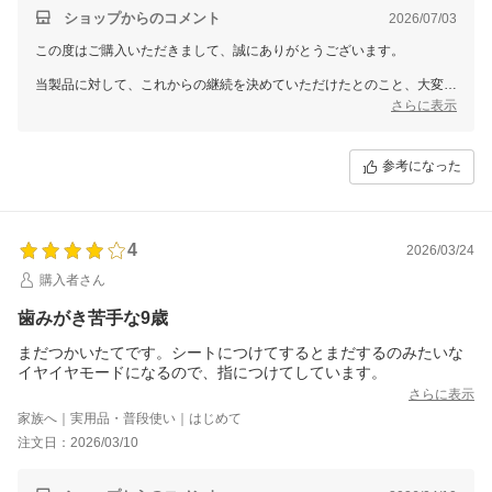
ショップからのコメント
2026/07/03
この度はご購入いただきまして、誠にありがとうございます。
当製品に対して、これからの継続を決めていただけたとのこと、大変嬉
しく励みになります。
さらに表示
ワンちゃんの健やかな口内環境を維持するためには、ぜひこれからの
日々の習慣として、お役立ていただけますと幸いです。
参考になった
また、今回はクーポンをご活用いただきお得にお買い物がお楽しみいた
だけたようで何よりでございます。
またのご利用をスタッフ一同、心よりお待ちしております。
4
2026/03/24
今後とも変わらぬお引き立てを賜りますよう、よろしくお願い申し上げ
ます。
購入者さん
歯みがき苦手な9歳
まだつかいたてです。シートにつけてするとまだするのみたいな
イヤイヤモードになるので、指につけてしています。
さらに表示
家族へ｜実用品・普段使い｜はじめて
注文日：2026/03/10