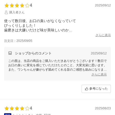
4
2025/09/12
購入者さん
使って数日後、お口の臭いがなくなっていて
びっくりしました！
歯磨きは大嫌いだけど味が美味しいのか
舐めてくれます！
さらに表示
お値段的に迷いましたが届いたら結構大きくて
注文日：2025/09/05
2kgの愛犬は口が小さいので
むしろコスパはいいと思いました！
しばらく続けてみようと思います！
ショップからのコメント
2025/09/12
この度は、当店の商品をご購入いただきありがとうございます！数日で
お口の臭いに変化を感じていただけたとのこと、大変光栄に思います。
また、ワンちゃんが嫌がらず舐めてくれる旨のご感想も励みになりま
す。
さらに表示
お値段に迷われた中でもお試しいただけたこと、本当にありがとうござ
います。今後もワンちゃんのデンタルケアのお役に立てるよう努めてま
参考になった
いります。またのご利用を心よりお待ちしております！
4
2025/06/23