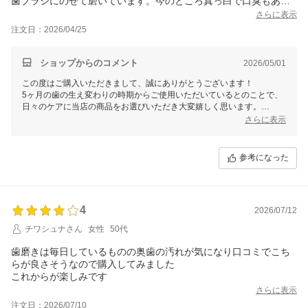
歯ブラシにのせて磨いています。今のところ真っ白で口臭もあり
ません。先代犬が歯石がひどかったので、今回は頑張ろうと。歯
さらに表示
ブラシを持っただけで横にきます。ほんのりと甘みがあり嫌がり
注文日：2026/04/25
ません。続けてみようと思います。
ショップからのコメント
2026/05/01
この度はご購入いただきまして、誠にありがとうございます！
5ヶ月の歯の生え変わりの時期からご使用いただいているとのことで、
日々のケアに当店の商品をお選びいただき大変嬉しく思います。
また、風味についてもお気に召していただけたようで安心いたしまし
さらに表示
た。
これからも毎日のケアにお役立ていただけましたら幸いです。
引き続きよろしくお願いいたします。
参考になった
4
2026/07/12
チワシュナさん
女性
50代
歯磨きは毎日しているものの奥歯の汚れが気になり口コミでこち
らが良さそうなので購入してみました
これからが楽しみです
さらに表示
注文日：2026/07/10