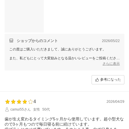
ショップからのコメント
2026/05/22
この度はご購入いただきまして、誠にありがとうございます。
また、私どもにとって大変励みとなる温かいレビューをご投稿くださ
り、スタッフ一同感激いたしております。
さらに表示
5匹の愛らしい柴犬ちゃん皆さまの、健やかなお口の健康維持にお役立
ていただけているご様子を伺い、この上ない喜びに満たされておりま
す。
参考になった
他のお客様へ向けての温かいアドバイスまで添えていただき、重ねて深
く御礼申し上げます。
これからも大切なご家族の幸せな毎日を支えられますよう、安心・安全
4
な商品作りに努めてまいります。
2026/04/29
今後ともどうぞよろしくお願い申し上げます。
camui55さん
女性
50代
歯が生え変わるタイミング5ヶ月から使用しています。超小型犬な
ので3ヶ月もつので毎日寝る前に続けています。