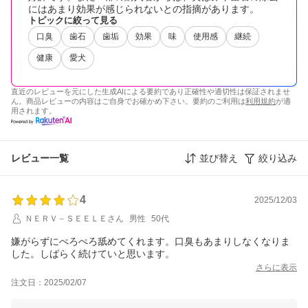
にはあまり効果が感じられないとの指摘があります。
トピックに絞って見る
口臭
歯石
歯垢
効果
味
使用感
継続
健康
愛犬
直近のレビューを元にした生成AIによる要約であり正確性や適切性は保証されませ
ん。商品レビューの内容はご自身でお確かめ下さい。要約のご利用は
利用規約
が適
用されます。
レビュー一覧
並び替え
絞り込み
4
2025/12/03
ＮＥＲＶ－ＳＥＥＬＥさん
男性
50代
嫌がらずにぺろぺろ舐めてくれます。口臭もあまりしなくなりま
した。しばらく続けていと思います。
さらに表示
注文日：2025/02/07