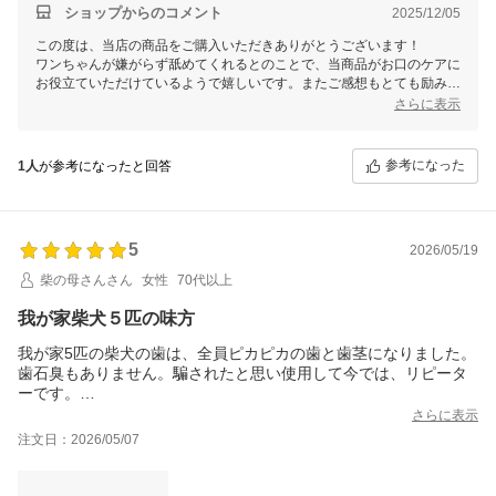
ショップからのコメント
2025/12/05
この度は、当店の商品をご購入いただきありがとうございます！
ワンちゃんが嫌がらず舐めてくれるとのことで、当商品がお口のケアに
お役立ていただけているようで嬉しいです。またご感想もとても励みに
なります。
さらに表示
ぜひ引き続きご使用いただき、愛犬の健康なお口をサポートさせていた
だければと思います。
何か気になる点がございましたら、お気軽にお問い合わせください。
参考になった
1人
が参考になったと回答
5
2026/05/19
柴の母さんさん
女性
70代以上
我が家柴犬５匹の味方
我が家5匹の柴犬の歯は、全員ピカピカの歯と歯茎になりました。
歯石臭もありません。騙されたと思い使用して今では、リピータ
ーです。
是非舐めるだけでも試してあげてください
さらに表示
注文日：2026/05/07