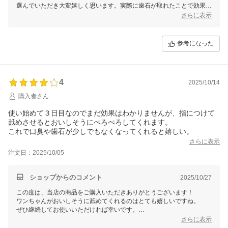
選んでいただき大変嬉しく思います。実際に歯石が取れたことで効果を
実感していただけて何よりです。継続してご使用いただいているとのこ
さらに表示
とで、愛犬のデンタルケアをお手伝いできていることを誇りに思いま
す。
引き続きどうぞよろしくお願い致します！
参考になった
4
2025/10/14
購入者さん
使い始めて３日目なのでまだ効果はわかりませんが、指につけて
舐めさせるとおいしそうにぺろぺろしてくれます。
これで口臭や歯石が少しでもなくなってくれると嬉しい。
さらに表示
注文日：2025/10/05
ショップからのコメント
2025/10/27
この度は、当店の商品をご購入いただきありがとうございます！
ワンちゃんがおいしそうに舐めてくれるのはとても嬉しいですね。
ぜひ継続してお使いいただければ幸いです。
また、お気付きの点などございましたら、いつでもお気軽にお問い合わ
さらに表示
せください！