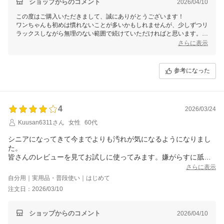
ショップからのコメント
2026/04/10
この度はご購入いただきまして、誠にありがとうございます！
ワンちゃんも初めは慣れないことが多いかもしれませんが、少しずつリ
ラックスしながら無理のない範囲で続けていただければと思います。使
い続けるうちに少しずつ慣れていく子も多いですので、ぜひ継続してお
さらに表示
試しくださいね。
何か他に気になることやご質問等がございましたらお気軽にお問い合わ
せください。
参考になった
4
2026/03/24
Kuusan6311さん
女性
60代
シニアになってきて今までよりも汚れが気になるようになりまし
た。
皆さんのレビューを見てお試しに使ってみます。嫌がらすに舐め
てはくれますが、汚れが落ちるかと言うところまでは謎です。
さらに表示
自分用｜実用品・普段使い｜はじめて
注文日：2026/03/10
ショップからのコメント
2026/04/10