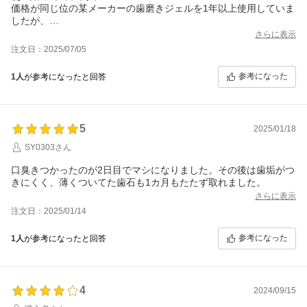
価格が同じ位の某メーカーの歯磨きジェルを1年以上使用していま
したが、
どちらがうちの愛犬に合うのか？と乗り換えてみました。
さらに表示
ジェルは少し固めです。
注文日：2025/07/05
食いしん坊の愛犬なので嫌がらずに使わせてくれます。
茶色くなった歯が白くなるといいなぁと思います。
参考になった
1人
が参考になったと回答
5
2025/01/18
SY0303さん
口臭きつかったのが2日目でマシになりました。その後は歯垢がつ
きにくく、薄くついてた歯石も1カ月もたたず取れました。
さらに表示
注文日：2025/01/14
参考になった
1人
が参考になったと回答
4
2024/09/15