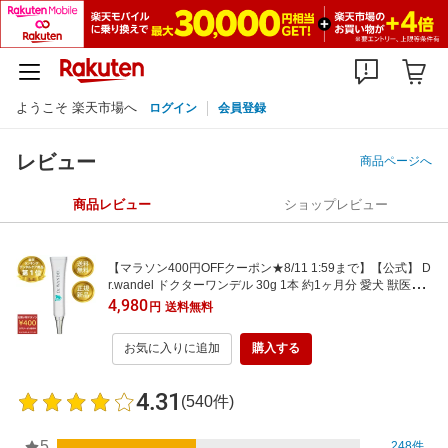
ようこそ 楽天市場へ
ログイン
会員登録
レビュー
商品ページへ
商品レビュー
ショップレビュー
【マラソン400円OFFクーポン★8/11 1:59まで】【公式】 D
r.wandel ドクターワンデル 30g 1本 約1ヶ月分 愛犬 獣医師
共同開発 犬用デンタルケア ジェル リボーテ(re:beaute)公式
4,980
円
送料無料
ストア正規品 犬 口臭 ペット 口臭ケア ペット 歯磨き
お気に入りに追加
購入する
4.31
(540件)
5
248件