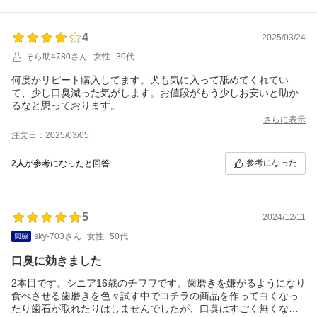
4
2025/03/24
そら助4780さん
女性
30代
何度かリピート購入してます。犬も気に入って舐めてくれてい
て、少し口臭減った気がします。お値段がもう少しお安いと助か
るなと思っております。
さらに表示
注文日：2025/03/05
参考になった
2人
が参考になったと回答
5
2024/12/11
sky-703さん
女性
50代
口臭に効きました
2本目です。シニア16歳のチワワです。歯磨きを嫌がるようになり
食べさせる歯磨きを色々試す中でコチラの商品を作って白くなっ
たり歯石が取れたりはしませんでしたが、口臭はすごく無くなり