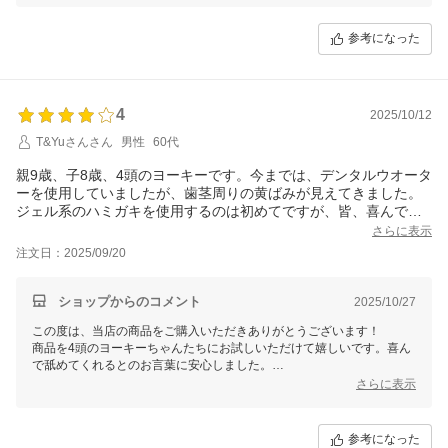
参考になった
4
2025/10/12
T&Yuさんさん
男性
60代
親9歳、子8歳、4頭のヨーキーです。今までは、デンタルウオータ
ーを使用していましたが、歯茎周りの黄ばみが見えてきました。
ジェル系のハミガキを使用するのは初めてですが、皆、喜んで舐
めてくれます。使用し2週間が経ちますが、目に見えた効果は分か
さらに表示
りません。今後の効果に期待します。
注文日：2025/09/20
ショップからのコメント
2025/10/27
この度は、当店の商品をご購入いただきありがとうございます！
商品を4頭のヨーキーちゃんたちにお試しいただけて嬉しいです。喜ん
で舐めてくれるとのお言葉に安心しました。
さらに表示
効果の実感には個犬差があり、継続してお試しいただくことをおすすめ
しております。
また気になることがございましたら、お気軽にお問い合わせください。
参考になった
今後もワンちゃんとの健康な生活をお支えできるよう励んでまいりま