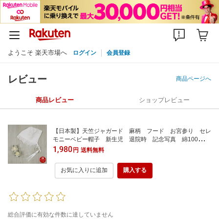
ようこそ 楽天市場へ
ログイン
会員登録
レビュー
商品ページへ
商品レビュー
ショップレビュー
【日本製】天竺ジャガード 麻柄 フード お宮参り セレ
モニーベビー帽子 新生児 退院時 記念写真 綿100％
出産祝い お披露目 サイズ50〜60 オフホワイト レー
1,980
円
送料無料
スつき シンプル フォーマル ベビーギフト
お気に入りに追加
購入する
総合評価に有効な件数に達していません