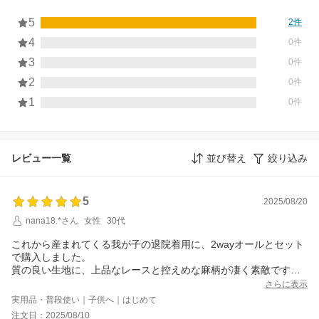
5
2件
4
0件
3
0件
2
0件
1
0件
レビュー一覧
並び替え
絞り込み
5
2025/08/20
nana18.*さん
女性
30代
これから産まれてくる我が子の退院着用に、2wayオールとセット
で購入しました。
質の良い生地に、上品なレースと控えめな麻柄が凄く素敵です。
セットで購入して大正解でした！
さらに表示
実用品・普段使い｜子供へ｜はじめて
注文日：2025/08/10