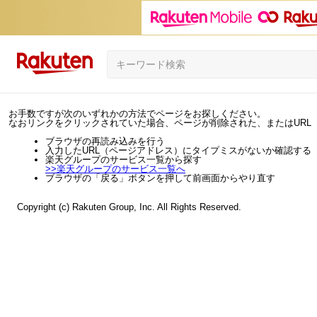
お手数ですが次のいずれかの方法でページをお探しください。
なおリンクをクリックされていた場合、ページが削除された、またはURL
ブラウザの再読み込みを行う
入力したURL（ページアドレス）にタイプミスがないか確認する
楽天グループのサービス一覧から探す
>>
楽天グループのサービス一覧へ
ブラウザの「戻る」ボタンを押して前画面からやり直す
Copyright (c) Rakuten Group, Inc. All Rights Reserved.