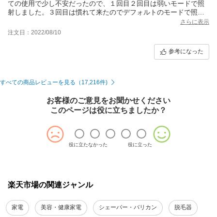
ての使用で少し不安だったので、１回目２回目は弱いモードで照
射しました。３回目は慣れて来たのでデフォルトのモードで照射
しましたが、脛と腕が蕁麻疹のように赤くなり痒みが酷かったで
さらに表示
す。１週間経ち痒みは引きましたが、赤さはまだ残ってます。せ
注文日：2022/08/10
っかく毛の生えるスピードが遅くなったのに、肌のせいで足が出
せずに居ます…。私は特に肌が弱い方ではないですが、こんな症
参考になった
状が出たので本当にショックです。体質等個人差があると思うの
で、冷却不要は全員に当てはまる訳ではありません。不安な人は
絶対冷やしながらやった方が良いです。ただ、脱毛の効果は３回
目にして確実に出ております。
すべての商品レビューを見る（17,216件)
お客様のご意見をお聞かせください
このページは役に立ちましたか？
役に立たなかった
役に立った
楽天市場の関連ジャンル
家電
美容・健康家電
シェーバー・バリカン
脱毛器