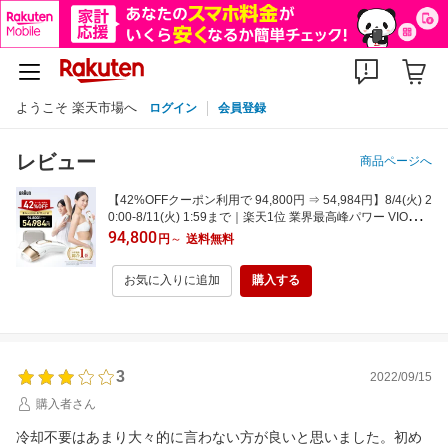
ようこそ 楽天市場へ
ログイン
会員登録
レビュー
商品ページへ
【42%OFFクーポン利用で 94,800円 ⇒ 54,984円】8/4(火) 2
0:00-8/11(火) 1:59まで｜楽天1位 業界最高峰パワー VIOにも
刺激レス 脱毛器・光美容器を手掛けるブラウン シルクエキ
94,800
円
～
送料無料
スパート PL-5157 Braun VIO メンズ 光 家庭用 ipl ギフト 男
女兼用
お気に入りに追加
購入する
3
2022/09/15
購入者さん
冷却不要はあまり大々的に言わない方が良いと思いました。初め