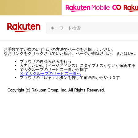
お手数ですが次のいずれかの方法でページをお探しください。
なおリンクをクリックされていた場合、ページが削除された、またはURL
ブラウザの再読み込みを行う
入力したURL（ページアドレス）にタイプミスがないか確認する
楽天グループのサービス一覧から探す
>>
楽天グループのサービス一覧へ
ブラウザの「戻る」ボタンを押して前画面からやり直す
Copyright (c) Rakuten Group, Inc. All Rights Reserved.