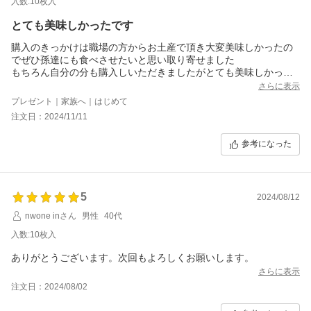
入数:10枚入
とても美味しかったです
購入のきっかけは職場の方からお土産で頂き大変美味しかったの
でぜひ孫達にも食べさせたいと思い取り寄せました
もちろん自分の分も購入しいただきましたがとても美味しかった
です
さらに表示
ホワイトチョコの濃厚なミルク感といい口溶けがとても良く大満
プレゼント｜家族へ｜はじめて
足です
注文日：2024/11/11
包装などもとても丁寧で有難うございました
また購入したいと思います
参考になった
5
2024/08/12
nwone inさん
男性
40代
入数:10枚入
ありがとうございます。次回もよろしくお願いします。
さらに表示
注文日：2024/08/02