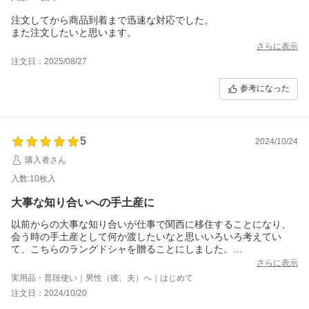
注文してから商品到着まで迅速な対応でした。
また注文したいと思います。
さらに表示
注文日：2025/08/27
参考になった
5
2024/10/24
購入者さん
入数:10枚入
大事な知り合いへの手土産に
以前からの大事な知り合いが仕事で関西に移住することになり、
会う時の手土産として何か渡したいなと思いいろいろ考えてい
て、こちらのラングドシャを贈ることにしました。
初めは実店舗で買えるものをと思っていましたが、なかなか出か
さらに表示
けられる機会もなく、オンラインショップで購入できるのもとて
実用品・普段使い｜男性（彼、夫）へ｜はじめて
も有り難いです。
注文日：2024/10/20
神戸にはいろんなお菓子がありますが、ある程度日持ちがする、