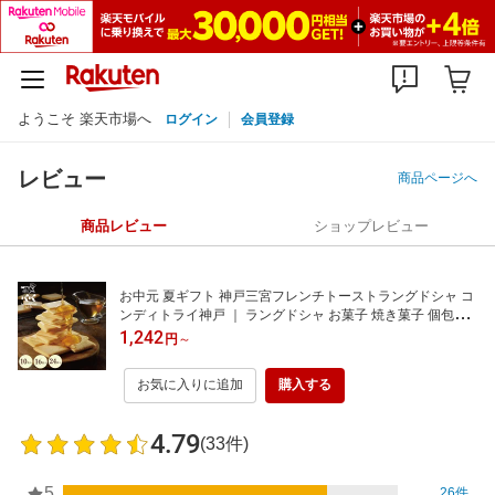
ようこそ 楽天市場へ
ログイン
会員登録
レビュー
商品ページへ
商品レビュー
ショップレビュー
お中元 夏ギフト 神戸三宮フレンチトーストラングドシャ コ
ンディトライ神戸 ｜ ラングドシャ お菓子 焼き菓子 個包装
御中元 2026 お取り寄せ スイーツ クッキー ギフト お盆 お
1,242
円
～
供え 法事 御供 のし お菓子 帰省土産 ばらまき お世話になり
ました 退職 お返し 神戸 お土産
お気に入りに追加
購入する
4.79
(33件)
5
26件