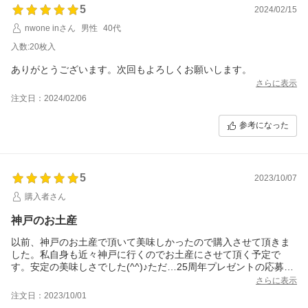
5
2024/02/15
nwone inさん
男性
40代
入数:20枚入
ありがとうございます。次回もよろしくお願いします。
さらに表示
注文日：2024/02/06
参考になった
5
2023/10/07
購入者さん
神戸のお土産
以前、神戸のお土産で頂いて美味しかったので購入させて頂きま
した。私自身も近々神戸に行くのでお土産にさせて頂く予定で
す。安定の美味しさでした(^^)♪ただ…25周年プレゼントの応募期
限が切れていたのだけはちょっとだけ残念でしたが…ハロウィン
さらに表示
の掛け紙は可愛かったです。オマケのキャラメルビスケットも大
注文日：2023/10/01
好きなので…お土産は数種類になりそうです(^^)♪