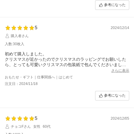
誰にでも喜んでもらえるお菓子を探していたので、本当に良かっ
参考になった
たです。
まだ渡していませんが、きっと喜んでもらえると思い、渡すのが
楽しみです！
包装紙とショップ袋も柄がお揃いでオシャレで、贈り物にピッタ
5
リだと思います。
2024/12/14
購入者さん
入数:30枚入
初めて購入しました。
クリスマスが近かったのでクリスマスのラッピングでお願いした
ら、とっても可愛いクリスマスの包装紙で包んでくださいまし
た。
さらに表示
中の個包装のパッケージも高級感があり、気に入りました。
おもたせ・ギフト｜仕事関係へ｜はじめて
ラングドシャもとても美味しかったです。
注文日：2024/11/18
おまけで別のラングドシャが入っていて嬉しかったです。
ありがとうございました。
参考になった
5
2024/12/05
チョコFさん
女性
60代