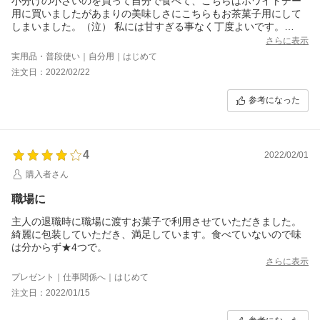
小分けの小さいのを買って自分で食べて、こちらはホワイトデー
用に買いましたがあまりの美味しさにこちらもお茶菓子用にして
しまいました。（泣） 私には甘すぎる事なく丁度よいです。
追加に注文しなくてはですね。
さらに表示
実用品・普段使い｜自分用｜はじめて
注文日：2022/02/22
参考になった
4
2022/02/01
購入者さん
職場に
主人の退職時に職場に渡すお菓子で利用させていただきました。
綺麗に包装していただき、満足しています。食べていないので味
は分からず★4つで。
さらに表示
プレゼント｜仕事関係へ｜はじめて
注文日：2022/01/15