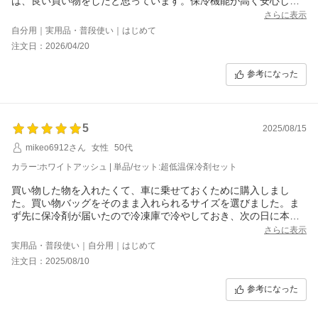
は、良い買い物をしたと思っています。保冷機能が高く安心して
使用しています。
さらに表示
自分用｜実用品・普段使い｜はじめて
注文日：2026/04/20
参考になった
5
2025/08/15
mikeo6912さん
女性
50代
カラー:ホワイトアッシュ | 単品/セット:超低温保冷剤セット
買い物した物を入れたくて、車に乗せておくために購入しまし
た。買い物バッグをそのまま入れられるサイズを選びました。ま
ず先に保冷剤が届いたので冷凍庫で冷やしておき、次の日に本体
が配達されたので早速使用しました。使用時間が短かったので、
さらに表示
保冷剤を入れたまま次の日、もちろん車は炎天下で、さて保冷剤
実用品・普段使い｜自分用｜はじめて
を確かめてみると、溶けてました。ですが、恐ろしい暑さの車内
注文日：2025/08/10
とクーラーボックスの中の温度差は全く違いました。もうちょっ
と使ってみてから又追記したいと思います。
参考になった