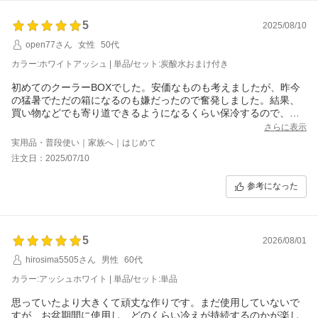
5
2025/08/10
open77さん
女性
50代
カラー:ホワイトアッシュ | 単品/セット:炭酸水おまけ付き
初めてのクーラーBOXでした。安価なものも考えましたが、昨今
の猛暑でただの箱になるのも嫌だったので奮発しました。結果、
買い物などでも寄り道できるようになるくらい保冷するので、と
ても重宝しています
さらに表示
実用品・普段使い｜家族へ｜はじめて
注文日：2025/07/10
参考になった
5
2026/08/01
hirosima5505さん
男性
60代
カラー:アッシュホワイト | 単品/セット:単品
思っていたより大きくて頑丈な作りです。まだ使用していないで
すが、お盆期間に使用し、どのくらい冷えが持続するのかが楽し