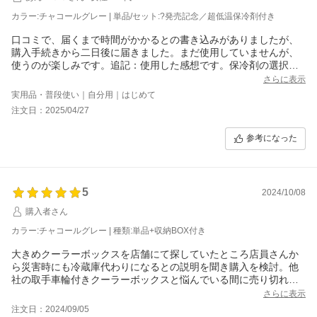
カラー:チャコールグレー | 単品/セット:?発売記念／超低温保冷剤付き
口コミで、届くまで時間がかかるとの書き込みがありましたが、
購入手続きから二日後に届きました。まだ使用していませんが、
使うのが楽しみです。追記：使用した感想です。保冷剤の選択を
誤らなければ、最高な商品だと思いました。
さらに表示
実用品・普段使い｜自分用｜はじめて
注文日：2025/04/27
参考になった
5
2024/10/08
購入者さん
カラー:チャコールグレー | 種類:単品+収納BOX付き
大きめクーラーボックスを店舗にて探していたところ店員さんか
ら災害時にも冷蔵庫代わりになるとの説明を聞き購入を検討。他
社の取手車輪付きクーラーボックスと悩んでいる間に売り切れて
しまった。
さらに表示
たまたまネットで見つけたので即注文、入荷待ちでした。届いた
注文日：2024/09/05