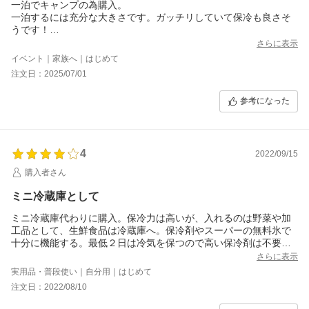
一泊でキャンプの為購入。
一泊するには充分な大きさです。ガッチリしていて保冷も良さそ
うです！
大きい分、中に入れる物もしっかり冷やして保冷剤、氷などで隙
さらに表示
間を作らないようにする必要はあるかと思いますが今まで使って
イベント｜家族へ｜はじめて
いた物よりもはるかに高性能な感じです。
注文日：2025/07/01
参考になった
4
2022/09/15
購入者さん
ミニ冷蔵庫として
ミニ冷蔵庫代わりに購入。保冷力は高いが、入れるのは野菜や加
工品として、生鮮食品は冷蔵庫へ。保冷剤やスーパーの無料氷で
十分に機能する。最低２日は冷気を保つので高い保冷剤は不要か
なと思っていたが、底部に排水栓が無いため氷だと運用が面倒く
さらに表示
さい。結果としてキャンプグッズの大サイズ保冷剤を使用するこ
実用品・普段使い｜自分用｜はじめて
とに。これが大正解で一段と便利なグッズになりました。
注文日：2022/08/10