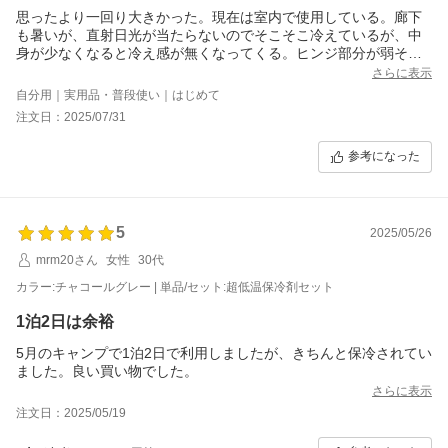
思ったより一回り大きかった。現在は室内で使用している。廊下
も暑いが、直射日光が当たらないのでそこそこ冷えているが、中
身が少なくなると冷え感が無くなってくる。ヒンジ部分が弱そう
なのて、何年もつか心配である。蓋に、これ以上開かないように
さらに表示
するロープストッパーなどが付いているとよかった。
自分用｜実用品・普段使い｜はじめて
注文日：2025/07/31
参考になった
5
2025/05/26
mrm20さん
女性
30代
カラー:チャコールグレー | 単品/セット:超低温保冷剤セット
1泊2日は余裕
5月のキャンプで1泊2日で利用しましたが、きちんと保冷されてい
ました。良い買い物でした。
さらに表示
注文日：2025/05/19