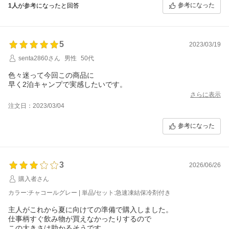
保冷剤と思っていたら
参考になった
1人
が参考になったと回答
コンテナが届きました。嬉しいです。
5
2023/03/19
senta2860さん
男性
50代
色々迷って今回この商品に
早く2泊キャンプで実感したいです。
さらに表示
注文日：2023/03/04
参考になった
3
2026/06/26
購入者さん
カラー:チャコールグレー | 単品/セット:急速凍結保冷剤付き
主人がこれから夏に向けての準備で購入しました。
仕事柄すぐ飲み物が買えなかったりするので
この大きさは助かるそうです