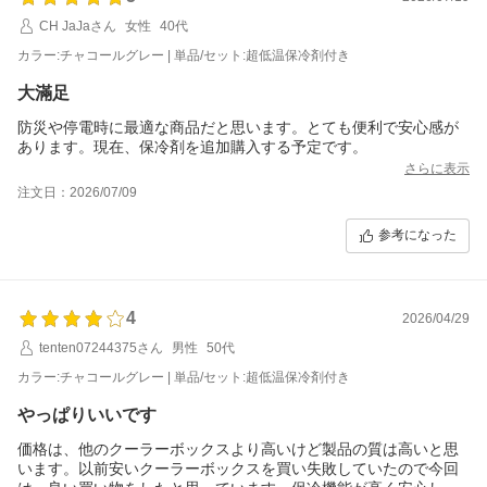
CH JaJaさん
女性
40代
カラー:チャコールグレー | 単品/セット:超低温保冷剤付き
大滿足
防災や停電時に最適な商品だと思います。とても便利で安心感が
あります。現在、保冷剤を追加購入する予定です。
さらに表示
注文日：2026/07/09
参考になった
4
2026/04/29
tenten07244375さん
男性
50代
カラー:チャコールグレー | 単品/セット:超低温保冷剤付き
やっぱりいいです
価格は、他のクーラーボックスより高いけど製品の質は高いと思
います。以前安いクーラーボックスを買い失敗していたので今回