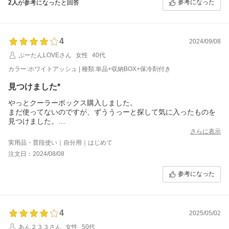
参考になった
2人
が参考になったと回答
4
2024/09/08
ぷーたんLOVEさん
女性
40代
カラー:ホワイトアッシュ | 種類:単品+収納BOX+保冷剤付き
見つけました*
やっとクーラーボックス購入しました。
まだ使ってないのですが、ずううっーと探して気に入ったものを
見つけました。
長い日にち氷が持つようでいざと言うとき買い物（大量）の時な
さらに表示
ど使いたいと思ってます。
実用品・普段使い｜自分用｜はじめて
ただもっと軽いと良いのにと思ってしまいま（お値段も）
注文日：2024/08/08
そこが改善されるともっといいと思います。楽しみなところで
す。
参考になった
4
2025/05/02
あん２３３さん
女性
50代