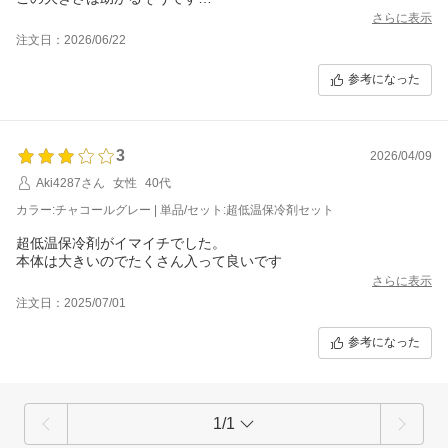
明日使用してみるそうです。
さらに表示
出来れば荷物は同時に到着して欲しいですね
注文日：2026/06/22
使用感はまだ不明です。後日主人に聞いてみます。
参考になった
3
2026/04/09
Aki4287さん
女性
40代
カラー:チャコールグレー | 単品/セット:超低温保冷剤セット
超低温保冷剤がイマイチでした。
本体は大きいのでたくさん入って良いです
さらに表示
注文日：2025/07/01
参考になった
1/1