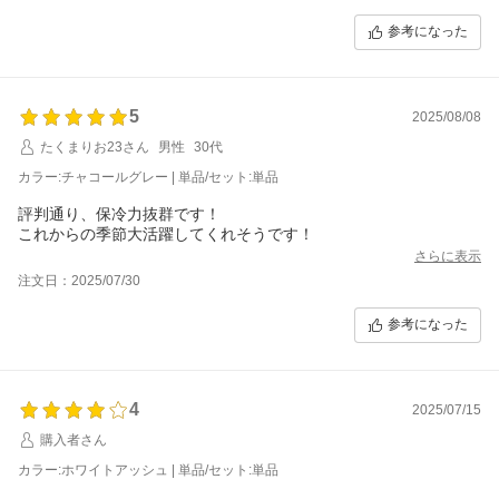
商品に若干の傷があったのが残念でしたがどのみち付くものなの
で善しとした。保冷力は
参考になった
素晴らしく良く、持ちやすいように取手が工夫されていると感じ
た。
5
2025/08/08
たくまりお23さん
男性
30代
カラー:チャコールグレー | 単品/セット:単品
評判通り、保冷力抜群です！
これからの季節大活躍してくれそうです！
さらに表示
注文日：2025/07/30
参考になった
4
2025/07/15
購入者さん
カラー:ホワイトアッシュ | 単品/セット:単品