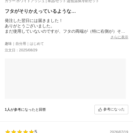
カラー:ホワイトアッシュ | 単品/セット:超低温保冷剤セット
フタがそりかえっているような…
発注した翌日には届きました！
ありがとうございました。
まだ使用していないのですが、フタの両端が（特に右側が）そり
かえっているように見え、隙間があるように見えるのですが、大
さらに表示
丈夫なんでしょうか？
趣味｜自分用｜はじめて
写真を添付しました。
注文日：2025/08/29
品物は、頑丈でしっかりしてそうです！
参考になった
1人
が参考になったと回答
5
2026/07/19