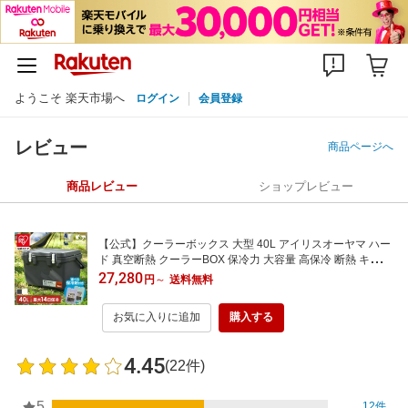
ようこそ 楽天市場へ
ログイン
会員登録
レビュー
商品ページへ
商品レビュー
ショップレビュー
【公式】クーラーボックス 大型 40L アイリスオーヤマ ハー
ド 真空断熱 クーラーBOX 保冷力 大容量 高保冷 断熱 キャン
プ アウトドア BBQ 災害 節電 釣り 車中泊 海水浴 運動会 HU
27,280
円
～
送料無料
GEL VITC-40R
お気に入りに追加
購入する
4.45
(22件)
5
12件