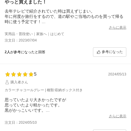
やっと買えました！
去年テレビで紹介されていた時は買えずじまい。
年に何度か旅行をするので、道の駅やご当地のものを買って帰る
時に使う予定です！
55時間保冷持続なので災害時にも使えますし、これから活躍しそ
さらに表示
うです
実用品・普段使い｜家族へ｜はじめて
注文日：2023/07/04
参考になった
2人
が参考になったと回答
5
2024/05/13
購入者さん
カラー:チャコールグレー | 種類:収納ボックス付き
思っていたより大きかったですが
思っていたより軽かったです。
黒がかっこいいです。
保冷効果がどれだけあるか楽しみです。
さらに表示
夏はクーラーボックス必需品です。
注文日：2024/05/10
プレゼントもありがとうございます。