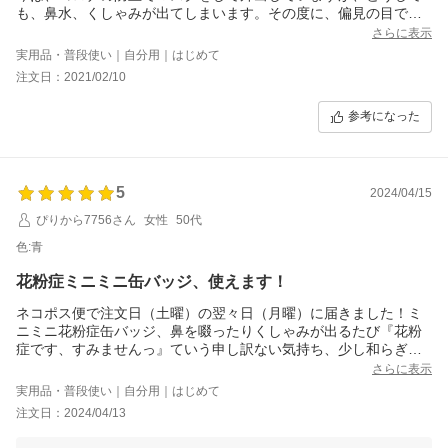
も、鼻水、くしゃみが出てしまいます。その度に、偏見の目で見
られることがあり、アピールのためのこのバッチは素晴らしいと
さらに表示
思います。あと、マスクをしていない人もいますので、マスクを
実用品・普段使い｜自分用｜はじめて
しましょうのバッチを作っても良いのかなと思います。
注文日：2021/02/10
参考になった
5
2024/04/15
ぴりから7756さん
女性
50代
色:青
花粉症ミニミニ缶バッジ、使えます！
ネコポス便で注文日（土曜）の翌々日（月曜）に届きました！ミ
ニミニ花粉症缶バッジ、鼻を啜ったりくしゃみが出るたび『花粉
症です、すみませんっ』ていう申し訳ない気持ち、少し和らぎま
す。早い配送ありがとうございました！
さらに表示
よく見たら以前ハンコ屋さんで購入してカバンにつけてた缶バッ
実用品・普段使い｜自分用｜はじめて
ジ、こちらの商品でした。お世話になっていました！
注文日：2024/04/13