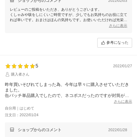
ショップからのコメント
2022/02/03
レビューのご投稿をいただき、ありがとうございます。
くしゃみや咳をしにくいご時世ですが、少しでもお気持ちのお役に立て
れば幸いです。おまけはほんの気持ちです。お使いいただければ光栄で
す。
さらに表示
参考になった
5
2022/01/27
購入者さん
昨年買いそびれてしまった為、今年は早々に購入させていただき
ました。
缶バッチ単品購入でしたので、ネコポスだったのですが封筒がか
わいくて^^嬉しくなり、おまけに開封しても嬉しい事が♪&#6503
さらに表示
8;
自分用｜はじめて
何だか申し訳ないお心遣いに感謝です。
注文日：2022/01/24
バッチも思った通りの大きさで今年は使わせていただきます。
ショップからのコメント
2022/01/28