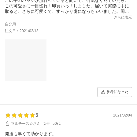
この手のバッジが流行っていると聞いて、何気なく見ていたら、
この可愛さに一目惚れ！即買いっ！しました。届いて実際に手に
取ると、さらに可愛くて、すっかり虜になっちゃいました。周り
へのお知らせというより、ただただ可愛さのあまり、手放せなく
さらに表示
なりそうです。
自分用
注文日：2021/02/13
参考になった
5
2021/02/04
マルチーズ☆さん
女性
50代
発送も早くて助かります。