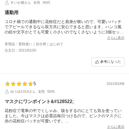
すいか畑さん
女性
50代
通勤用
コロナ禍での通勤中に花粉症だと肩身が狭いので、可愛いバッチ
でアピールできるなら双方共に安心できると思います。ハンコ風
の絵や文字がとても可愛く小さいのでなくさないように3個セット
にしました。
さらに表示
実用品・普段使い｜自分用｜はじめて
注文日：2021/02/20
参考になった
5
2021/02/08
ゆうゆ1314さん
女性
50代
マスクにワンポイント&#128522;
花粉症で電車の中でくしゃみ、咳をするのにとても気を使ってい
ました。今はマスクは必需品毎日つけるので、ピンクのマスクに
赤の花粉症バッチが可愛いです。
今は電車の中でくしゃみや咳を我慢する事もなく気兼ねなく&#82
さらに表示