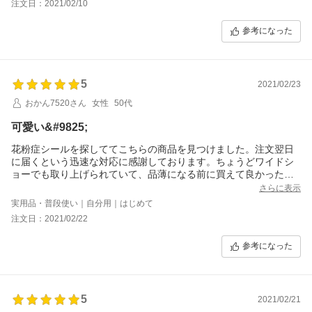
注文日：2021/02/10
参考になった
5
2021/02/23
おかん7520さん
女性
50代
可愛い&#9825;
花粉症シールを探しててこちらの商品を見つけました。注文翌日
に届くという迅速な対応に感謝しております。ちょうどワイドシ
ョーでも取り上げられていて、品薄になる前に買えて良かったで
す。3個あるので、一つは娘にあげようと思います。色は迷って青
さらに表示
を選びましたが、赤も欲しいなと思います。ありがとうございま
実用品・普段使い｜自分用｜はじめて
した。
注文日：2021/02/22
参考になった
5
2021/02/21