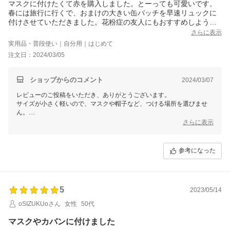
マスクに付けたくて赤を購入しました。とーっても可愛いです。
春には旅行に行くで、おまけの大きい缶バッチを早速リュックに
付けさせていただきました。花粉症の友人にもおすすめしようと
思います。
さらに表示
実用品・普段使い｜自分用｜はじめて
注文日：2024/03/05
ショップからのコメント
2024/03/07
レビューのご投稿をいただき、ありがとうございます。
サイズが小さく軽いので、マスクや帽子など、つける場所を選びませ
ん。
少しでも気持ちのお役に立てれば幸いです。
さらに表示
参考になった
5
2023/05/14
oSIZUKUoさん
女性
50代
マスクやカバンに付けました