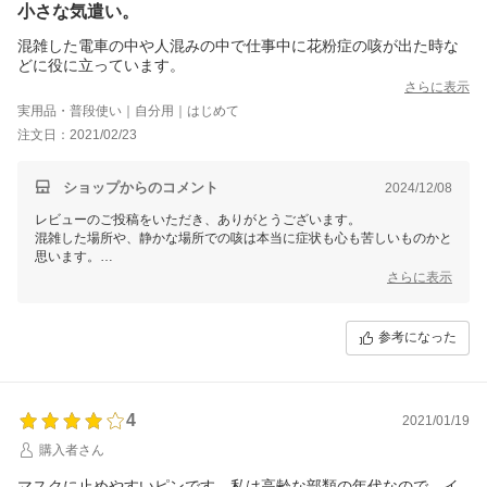
小さな気遣い。
混雑した電車の中や人混みの中で仕事中に花粉症の咳が出た時な
どに役に立っています。
さらに表示
実用品・普段使い｜自分用｜はじめて
注文日：2021/02/23
ショップからのコメント
2024/12/08
レビューのご投稿をいただき、ありがとうございます。
混雑した場所や、静かな場所での咳は本当に症状も心も苦しいものかと
思います。
バッジで少しでも気持ちのお役に立てれば嬉しいです。
さらに表示
参考になった
4
2021/01/19
購入者さん
マスクに止めやすいピンです。私は高齢な部類の年代なので、イ