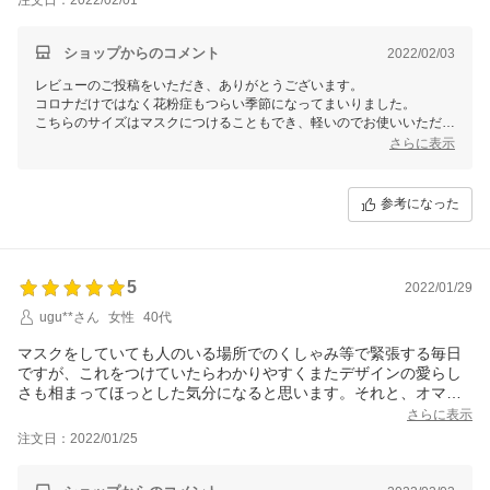
ショップからのコメント
2022/02/03
レビューのご投稿をいただき、ありがとうございます。
コロナだけではなく花粉症もつらい季節になってまいりました。
こちらのサイズはマスクにつけることもでき、軽いのでお使いいただき
やすいと思います。お母様に喜んでいただけたら本当にうれしいです。
さらに表示
参考になった
5
2022/01/29
ugu**さん
女性
40代
マスクをしていても人のいる場所でのくしゃみ等で緊張する毎日
ですが、これをつけていたらわかりやすくまたデザインの愛らし
さも相まってほっとした気分になると思います。それと、オマケ
に大きめなバッジまでつけていただき感激しました。とても嬉し
さらに表示
かったです。ありがとうございました！
注文日：2022/01/25