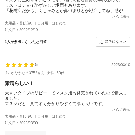
ラストはチョイ恥ずかしい場面もあります。
「花粉症だから、くしゃみとか鼻づまりとか勘弁してね」感が判
ってもらえれば良いだけなのです。すぐそばまで寄らなくてもシ
さらに表示
ンプルで分かれば…後、男性もモノトーンとか、有ると嬉しいで
実用品・普段使い｜自分用｜はじめて
す。（白マスク、黒マスクに映えるような）
注文日：2020/12/19
参考になった
1人
が参考になったと回答
5
2023/03/10
かなかな？3752さん
女性
50代
素晴らしい！
大きいタイプのリピートでマスク用も発売されていたので購入し
ました。
マスクだと、見てすぐ分かりやすくて凄く良いです。
大きいバッチは、黒いバッグの紐にバッチを付けて、たすき掛け
さらに表示
をしていたせいなのか？
実用品・普段使い｜自分用｜はじめて
パッと見スタッフと間違えられやすいようで…
注文日：2023/03/09
ショップで商品をみていると(自分も客なのですが)店員さんに間違
えられる事が多々あり…