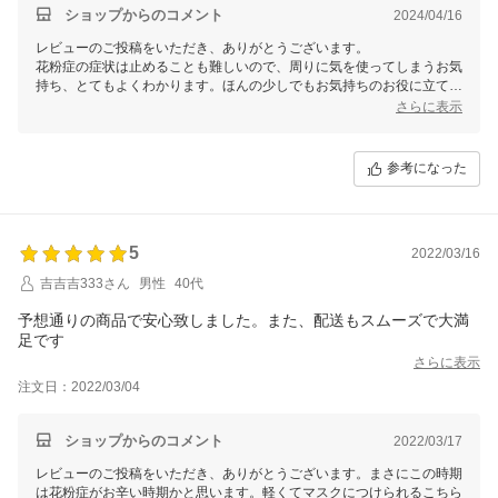
ショップからのコメント
2024/04/16
レビューのご投稿をいただき、ありがとうございます。
花粉症の症状は止めることも難しいので、周りに気を使ってしまうお気
持ち、とてもよくわかります。ほんの少しでもお気持ちのお役に立てた
ら嬉しいです。
さらに表示
また以前もご購入いただいていたとのこと、重ねてお礼申し上げます。
参考になった
5
2022/03/16
吉吉吉333さん
男性
40代
予想通りの商品で安心致しました。また、配送もスムーズで大満
足です
さらに表示
注文日：2022/03/04
ショップからのコメント
2022/03/17
レビューのご投稿をいただき、ありがとうございます。まさにこの時期
は花粉症がお辛い時期かと思います。軽くてマスクにつけられるこちら