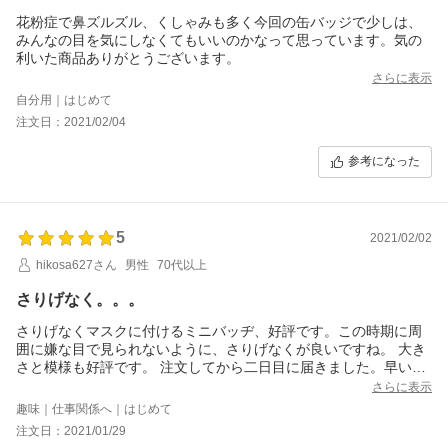
花粉症で鼻ズルズル、くしゃみも多く今回の缶バッジで少しは、
みんなの目を気にしなくてもいいのかなって思っています。気の
利いた商品ありがとうございます。
さらに表示
自分用｜はじめて
注文日：2021/02/04
参考になった
5
2021/02/02
hikosa627さん
男性
70代以上
さりげなく。。。
さりげなくマスクに付けるミニバッヂ、好評です。この時期に周
囲に嫌な目で見られないように、さりげなくが良いですね。 大き
さと模様も好評です。 注文してから二日目に届きました。早い対
応も嬉しいです。
さらに表示
ありがとうございました。良い買い物でした。
趣味｜仕事関係へ｜はじめて
注文日：2021/01/29