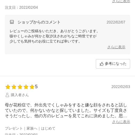
さらに表示
注文日：2022/02/04
ショップからのコメント
2022/02/07
レビューのご投稿をいただき、ありがとうございます。
咳やくしゃみが何かと取沙汰されがちなご時世ですが
少しでも気持ちのお役に立てれば幸いです。
さらに表示
参考になった
5
2022/02/03
購入者さん
母が花粉症で、外出先でくしゃみをすると嫌な顔をされると話し
ていたので、何かないかなと探していました。サイズも丁度良さ
そうだったし、他の方のレビューを見てこれに決めました。思っ
た通り大変満足です。母も喜んでくれました&#10071;&#65039;
さらに表示
プレゼント｜家族へ｜はじめて
注文日：2022/02/01