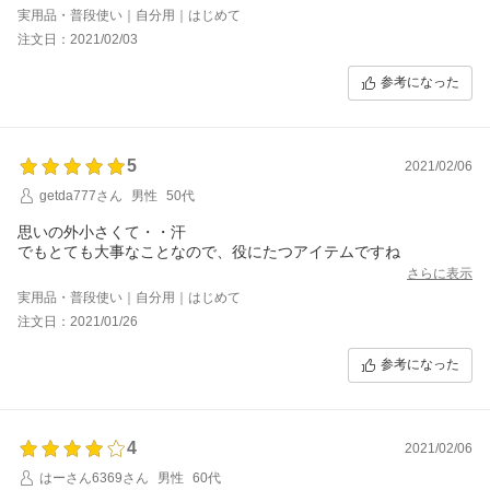
65;できるようになりました。
実用品・普段使い｜自分用｜はじめて
三個あるので、欲しがった友人に一個あげたら喜んでもらえまし
注文日：2021/02/03
た。
赤バッチをカゴにいれたまま購入するのを忘れていたら、次の日
参考になった
売切れになっていたので、えーと残念がっていたら、すぐに再販
になったので購入できまさにたが、早目に青も購入したいと思っ
てます。
5
2021/02/06
getda777さん
男性
50代
思いの外小さくて・・汗
でもとても大事なことなので、役にたつアイテムですね
さらに表示
実用品・普段使い｜自分用｜はじめて
注文日：2021/01/26
参考になった
4
2021/02/06
はーさん6369さん
男性
60代