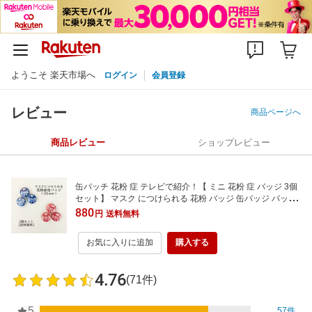
ようこそ 楽天市場へ
ログイン
会員登録
レビュー
商品ページへ
商品レビュー
ショップレビュー
缶バッチ 花粉 症 テレビで紹介！【 ミニ 花粉 症 バッジ 3個
セット】 マスク につけられる 花粉 バッジ 缶バッジ バッヂ
バッチ ばっじ ばっぢ ばっち 缶バッジ 25mm 丸型
880
円
送料無料
お気に入りに追加
購入する
4.76
(71件)
5
57件