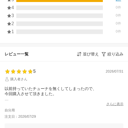
4
0件
3
0件
2
0件
1
0件
レビュー一覧
並び替え
絞り込み
5
2026/07/31
購入者さん
以前持っていたチューナを無くしてしまったので、
今回購入させて頂きました。
届いて早速鳴らしてみました。
さらに表示
澄み渡ったとても心地の良い音で、
自分用
聞いていると心が軽くなりました。
注文日：2026/07/29
同封の水晶も思っていたより大きく、