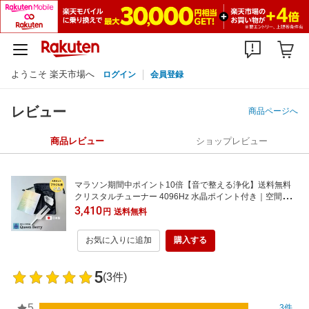
ようこそ 楽天市場へ
ログイン
会員登録
レビュー
商品ページへ
商品レビュー
ショップレビュー
マラソン期間中ポイント10倍【音で整える浄化】送料無料
クリスタルチューナー 4096Hz 水晶ポイント付き｜空間浄
化・パワーストーン浄化・ヒーリングに｜日本製 音叉
3,410
円
送料無料
お気に入りに追加
購入する
5
(3件)
5
3件