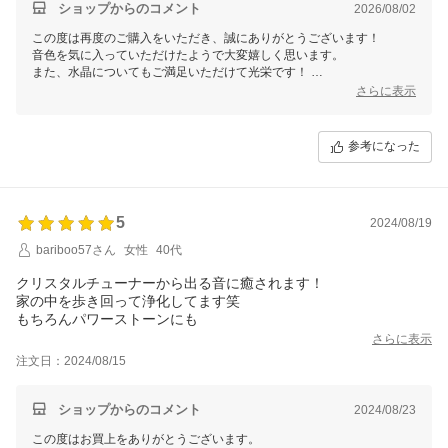
気に入りました(・∀・)
ショップからのコメント
2026/08/02
大事にします。
この度は再度のご購入をいただき、誠にありがとうございます！
ありがとうございました(・∀・)
音色を気に入っていただけたようで大変嬉しく思います。
また、水晶についてもご満足いただけて光栄です！
末永くお使いいただけたら幸いです。
さらに表示
今後ともどうぞよろしくお願いいたします。
参考になった
5
2024/08/19
bariboo57さん
女性
40代
クリスタルチューナーから出る音に癒されます！
家の中を歩き回って浄化してます笑
もちろんパワーストーンにも
さらに表示
注文日：2024/08/15
ショップからのコメント
2024/08/23
この度はお買上をありがとうございます。