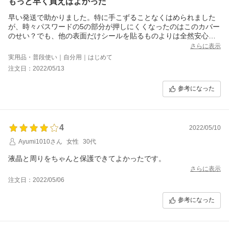
もっと早く買えばよかった
早い発送で助かりました。特に手こずることなくはめられました
が、時々パスワードの5の部分が押しにくくなったのはこのカバー
のせい？でも、他の表面だけシールを貼るものよりは全然安心感
が違います。
さらに表示
バンドを買い替えたらまた色違いを購入しようと思います。
実用品・普段使い｜自分用｜はじめて
注文日：2022/05/13
参考になった
4
2022/05/10
Ayumi1010さん
女性
30代
液晶と周りをちゃんと保護できてよかったです。
さらに表示
注文日：2022/05/06
参考になった