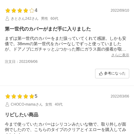
4
2022/09/10
きとさん242さん
男性
60代
第一世代のカバーがまだ手に入りました
まずは第一世代のカバーをまだ扱っていてくれて感謝。しかも安
価で。38mmの第一世代をカバーなしでずっと使っていました
が、ドアノブにガチャッとぶつかった際にガラス面の接着が取れ
てしまい、セロテープで留めてみましたが修理は難しいかなと思
さらに表示
っていました。今回購入の38mmのカバーがピタッとはまってく
注文日：2022/09/06
れたので、気をつければしばらくはまだ使えそうな感じです。新
たにウォッチを買うときはカバーは必須のような気がします。
参考になった
5
2022/03/06
CHOCO-mamaさん
女性
40代
リピしたい商品
今まで使っていたカバーはシリコンみたいな物で、取り外しが面
倒でしたので、こちらのタイプのクリアとイエローを購入してみ