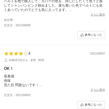
ベルトを他で購入して、カバーの色を、同じにしたくて色々と探
してシャンパンピンク頼みました。落ち着いた色でベルトにも良
くあっていたのでとても気に入ってます。
全体をカバーしてくれるので、本体に傷がつかなくて安心して使
さらに表示
用してます。
自分用
取付も簡単でした。
注文日：2021/08/08
参考になった
4
2021/08/07
zukki3132さん
女性
30代
OK！
装着感
色味
見た目 問題ないです！
水に濡れると曇るのが残念。
さらに表示
注文日：2021/08/03
参考になった