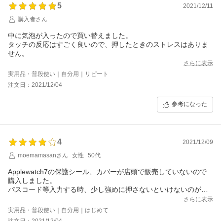
5
2021/12/11
購入者さん
中に気泡が入ったので買い替えました。
タッチの反応はすごく良いので、押したときのストレスはありま
せん。
さらに表示
実用品・普段使い｜自分用｜リピート
注文日：2021/12/04
参考になった
4
2021/12/09
moemamasanさん
女性
50代
Applewatch7の保護シール、カバーが店頭で販売していないので
購入しました。
パスコード等入力する時、少し強めに押さないといけないのが残
念ですが、キズ防止の観点からすると良いと思います。
さらに表示
注文番号 353486-20211204-00005738
実用品・普段使い｜自分用｜はじめて
注文日：2021/12/04