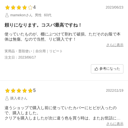
4
2023/06/23
mamekonさん
男性
60代
頼りになります。コスパ最高ですね！
使っていたものが、棚にぶつけて割れて破損。ただそのお蔭で本
体は無傷。なので当然、リピ購入です！
さらに表示
実用品・普段使い｜自分用｜リピート
注文日：2023/06/17
参考になった
5
2022/11/19
購入者さん
違うショップで購入し前に使っていたカバーにヒビが入ったの
で、購入しました。
クリアを購入しましたが次に違う色を買う時は、またお世話にな
りたいと思います。
さらに表示