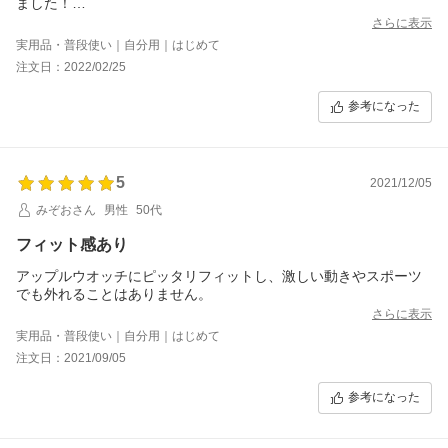
ました！
使い心地は、装着しやすく！画面もタッチもOK！
さらに表示
取外しも前の物よりやりやすかったです！
実用品・普段使い｜自分用｜はじめて
画面部分に黒枠があるせいか？ くっきりした画面に見えます！
注文日：2022/02/25
イエローは色も可愛い感じです！
参考になった
5
2021/12/05
みぞおさん
男性
50代
フィット感あり
アップルウオッチにピッタリフィットし、激しい動きやスポーツ
でも外れることはありません。
さらに表示
実用品・普段使い｜自分用｜はじめて
注文日：2021/09/05
参考になった