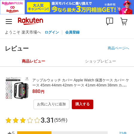
ようこそ 楽天市場へ
ログイン
会員登録
レビュー
商品ページへ
商品レビュー
ショップレビュー
アップルウォッチ カバー Apple Watch 保護ケース カバー ケ
ース 45mm 44mm 42mm ケース 41mm 40mm 38mm カバー
TPU 耐衝撃 透明 Series 8 7 6 5 SE 4 3 2 1 全面保護 ガラス
880
円
軽量 シンプル ガラスフィルム
お気に入りに追加
購入する
3.31
(55件)
5
21件