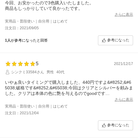
今回、お安かったので3色購入いたしました。
商品もしっかりしていて良かったです。
さらに表示
実用品・普段使い｜自分用｜はじめて
注文日：2021/09/05
参考になった
1人
が参考になったと回答
5
2021/12/17
シンクミ33584さん
男性
40代
いやぁ良いタイミングで購入しました、440円ですよ&#8252;&#6
5038;破格です&#8252;&#65038;今回はクリアとシルバーを頼みま
した。クリアは本体の色に艶を与えるのでgoodです
シルバーはベルトの色との相性を、選ばないため
さらに表示
それもまたgoodです。Apple Watch良いですよね
実用品・普段使い｜自分用｜はじめて
皆さんも手軽なおしゃれを、楽しんでください&#8252;&#65038;
注文日：2021/12/04
参考になった