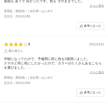
着脱も 楽々で 良かったです。色も そのままでした。
さらに表示
実用品・普段使い｜自分用｜はじめて
注文日：2021/12/05
参考になった
4
2021/12/13
購入者さん
半額になってたので、予備用に同じ色を2個買いました。
スマホと同じ色にしたかったので、カラーがたくさんあるこちら
を選びました。
タッチがスムーズとありましたが、強めに押さないと反応しませ
さらに表示
ん。
実用品・普段使い｜自分用｜はじめて
何度も押してやっとという事もありますが、値段とバンドとスマ
注文日：2021/12/04
ホお揃いのカラーに出来て満足です。
参考になった