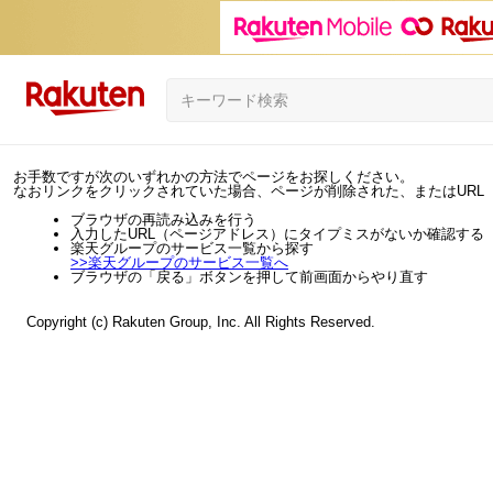
お手数ですが次のいずれかの方法でページをお探しください。
なおリンクをクリックされていた場合、ページが削除された、またはURL
ブラウザの再読み込みを行う
入力したURL（ページアドレス）にタイプミスがないか確認する
楽天グループのサービス一覧から探す
>>
楽天グループのサービス一覧へ
ブラウザの「戻る」ボタンを押して前画面からやり直す
Copyright (c) Rakuten Group, Inc. All Rights Reserved.