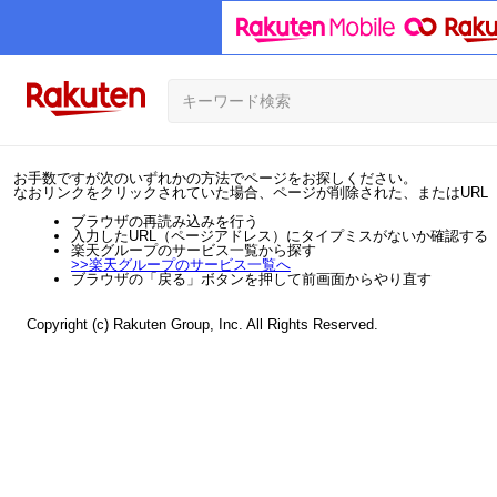
お手数ですが次のいずれかの方法でページをお探しください。
なおリンクをクリックされていた場合、ページが削除された、またはURL
ブラウザの再読み込みを行う
入力したURL（ページアドレス）にタイプミスがないか確認する
楽天グループのサービス一覧から探す
>>
楽天グループのサービス一覧へ
ブラウザの「戻る」ボタンを押して前画面からやり直す
Copyright (c) Rakuten Group, Inc. All Rights Reserved.