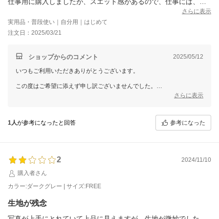
仕事用に購入しましたが、スエット感があるので、仕事には、着
れず、犬とのドッグラン用になりました。
さらに表示
実用品・普段使い｜自分用｜はじめて
注文日：2025/03/21
ショップからのコメント
2025/05/12
いつもご利用いただきありがとうございます。
この度はご希望に添えず申し訳ございませんでした。
さらに表示
スタッフ一同品質向上に向けてより一層努力してまいりたいと
考えておりますので、ご理解、協力のほどよろしくお願い申し上げま
す。
参考になった
1人
が参考になったと回答
2
2024/11/10
購入者さん
カラー:ダークグレー | サイズ:FREE
生地が残念
写真が上手にとれていて上品に見えますが、生地が微妙でした。