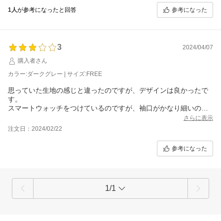
参考になった
1人
が参考になったと回答
3
2024/04/07
購入者さん
カラー:ダークグレー | サイズ:FREE
思っていた生地の感じと違ったのですが、デザインは良かったで
す。
スマートウォッチをつけているのですが、袖口がかなり細いの
で、おさまりが悪かったです。袖よりは、なかに入らないし、か
さらに表示
といって袖まくりできる程伸縮性がない。
注文日：2024/02/22
参考になった
1/1