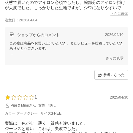
状態で届いたのでアイロン必須でしたし、腕部分のアイロン掛け
が大変でした。しっかりした生地ですが、シワになりやすいで
す。
さらに表示
注文日：2026/04/04
ショップからのコメント
2026/04/10
この度は商品をお買い上げいただき、またレビューを投稿していただき
ありがとうございます。
166cmの方が着用いただいた場合、丈が短く感じる点について、ご意
さらに表示
見をいただきまして感謝いたします。お客様の声を今後の商品開発の参
考とさせていただきます。
参考になった
保管やお手入れ時に少々手間がかかるかもしれませんが、ぜひご愛用い
ただけますと幸いでございます。
貴重なフィードバックをありがとうございました。これからもより良い
商品とサービスのご提供を目指してまいります。
1
2025/04/30
Pipi & Mimiさん
女性
40代
カラー:ダークグレー | サイズ:FREE
実際は、色が少し薄く、質感も違いました。
ジーンズと違い、これは、失敗でした。