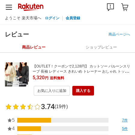
ようこそ 楽天市場へ
ログイン
会員登録
レビュー
商品ページへ
商品レビュー
ショップレビュー
【OUTLET！クーポンで2,128円】 カットソー バルーンスリ
ーブ 長袖 レディース きれいめ トレーナー おしゃれ トップ
ス スウェット クルーネック プルオーバー 体型カバー ボリ
5,320
円
送料無料
ューム袖 カフス ボタン オフィス オフィスカジュアル 大人
可愛い 秋冬 春 秋 冬 cocomomo
お気に入りに追加
購入する
3.74
(19件)
5
7件
4
5件