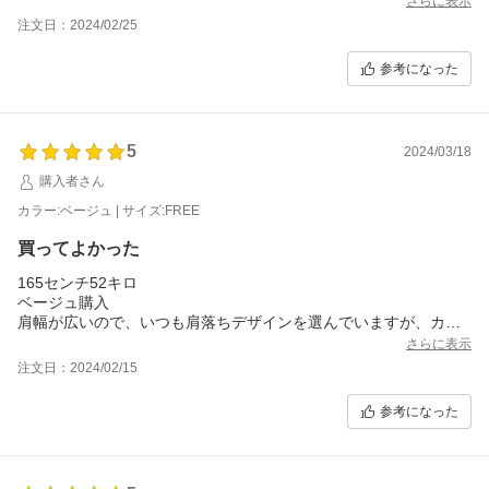
さらに表示
注文日：2024/02/25
参考になった
5
2024/03/18
購入者さん
カラー:ベージュ | サイズ:FREE
買ってよかった
165センチ52キロ
ベージュ購入
肩幅が広いので、いつも肩落ちデザインを選んでいますが、カジ
ュアルすぎるのも顔に似合わず、色々探していたところ、この袖
さらに表示
が可愛いこのデザインが目にとまりました！
注文日：2024/02/15
裾のサイドスリットもちょうどいいです。
とってもいいです！
参考になった
生地も説明通りでした。シワもついていません。
オフホワイトカラーもぜひ出していたけると、コーディネートの
幅が広がります。