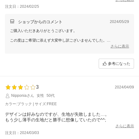
注文日：2024/02/25
ショップからのコメント
2024/05/29
ご購入いただきありがとうございます。
この度はご希望に添えず大変申し訳ございませんでした。
さらに表示
スタッフ一同品質向上に向けてより一層努力してまいりたいと
考えておりますので、どうかご理解いただきますようお願い申し上げま
す。
参考になった
3
2024/04/09
Nipponiaさん
女性
50代
カラー:ブラック | サイズ:FREE
デザインは好みなのですが、生地が失敗しました…。
もう少し薄手の生地だと勝手に想像していたので^^;
さらに表示
注文日：2024/03/03