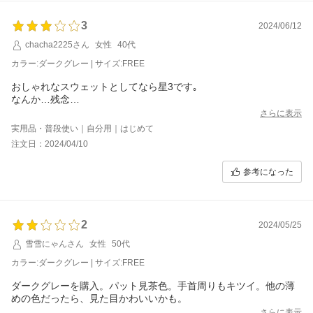
3
2024/06/12
chacha2225さん
女性
40代
カラー:ダークグレー | サイズ:FREE
おしゃれなスウェットとしてなら星3です｡
なんか…残念…
さらに表示
実用品・普段使い｜自分用｜はじめて
注文日：2024/04/10
参考になった
2
2024/05/25
雪雪にゃんさん
女性
50代
カラー:ダークグレー | サイズ:FREE
ダークグレーを購入。パット見茶色。手首周りもキツイ。他の薄
めの色だったら、見た目かわいいかも。
さらに表示