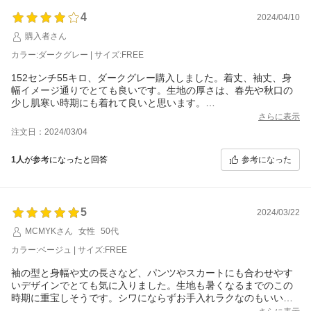
4
2024/04/10
購入者さん
カラー:ダークグレー | サイズ:FREE
152センチ55キロ、ダークグレー購入しました。着丈、袖丈、身
幅イメージ通りでとても良いです。生地の厚さは、春先や秋口の
少し肌寒い時期にも着れて良いと思います。
ただ、首周りと手首周りの伸縮がほぼ無いです。それと、色展開
さらに表示
に明るい色があれば良いなと思います。マイナスはその2点です。
注文日：2024/03/04
参考になった
1人
が参考になったと回答
5
2024/03/22
MCMYKさん
女性
50代
カラー:ベージュ | サイズ:FREE
袖の型と身幅や丈の長さなど、パンツやスカートにも合わせやす
いデザインでとても気に入りました。生地も暑くなるまでのこの
時期に重宝しそうです。シワにならずお手入れラクなのもいいで
す。