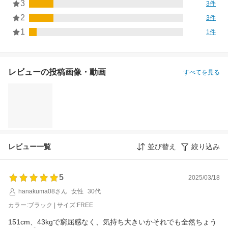
3
3件
2
3件
1
1件
レビューの投稿画像・動画
すべてを見る
レビュー一覧
並び替え
絞り込み
5
2025/03/18
hanakuma08さん
女性
30代
カラー:ブラック | サイズ:FREE
151cm、43kgで窮屈感なく、気持ち大きいかそれでも全然ちょう