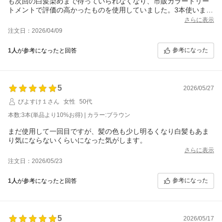
も次回の白髪染めまで待っていられなくなり、市販カラートリー
トメントで評価の高かったものを使用していました。3本使いまし
た。
さらに表示
すすいでも、すすいでもお湯の色は茶色、5回シャンプーをしても
注文日：2026/04/09
お湯の色は茶色、最終的には、まだ少し茶色だけど、、こういう
もんなのだとあきらめていました。暑くて汗をかいたら、茶色の
参考になった
1人
が参考になったと回答
汗が顔を伝っていました。染め上がりも、白髪部分はオレン
ジ、、、いかにも染めました感、、、正直市販の白髪染めよりも
ストレスでたまりませんでした。
ある日こちらのお品に巡り合うことができ、先にお話したことで
5
2026/05/27
のストレスを感じることが全くなくなり、時間に余裕があると思
う日は、平日でも染めることができます。
ぴよすけ１さん
女性
50代
こちらのお品から離れることはできません。
本数:3本(単品より10%お得) | カラー:ブラウン
※すすぎだけで色はほぼ落ちてくれますし、シャンプーは大体2回
です。染まりもオレンジになることなく、自然な染まり方でとて
まだ使用して一回目ですが、髪の色も少し明るくなり白髪もあま
り気にならないくらいになった気がします。
さらに表示
注文日：2026/05/23
参考になった
1人
が参考になったと回答
5
2026/05/17