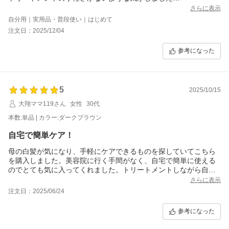
さらに表示
そこで私流にブラシと櫛でお風呂で使ってみました
自分用｜実用品・普段使い｜はじめて
手も汚さず お風呂も汚すことなく
注文日：2025/12/04
割りとうまく髪色かわりました
カラートリートメントに慣れている方なら
参考になった
多少手抜き(案内通りでなくても)でいけると思います
5
2025/10/15
大翔ママ119さん
女性
30代
本数:単品 | カラー:ダークブラウン
自宅で簡単ケア！
母の白髪が気になり、手軽にケアできるものを探していてこちら
を購入しました。美容院に行く手間がなく、自宅で簡単に使える
のでとても気に入ってくれました。トリートメントしながら自然
に染まるので、髪のダメージも少なく、仕上がりもツヤツヤ。香
さらに表示
りも優しく、使うたびに髪がしっとりまとまる感じがします。
注文日：2025/06/24
「これなら続けられる」と母もリピートすると言ってくれて、親
子で大満足のアイテムです。
参考になった