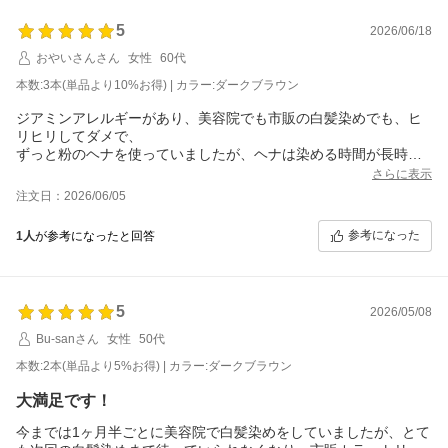
5
2026/06/18
おやいさんさん
女性
60代
本数:3本(単品より10%お得) | カラー:ダークブラウン
ジアミンアレルギーがあり、美容院でも市販の白髪染めでも、ヒ
リヒリしてダメで、
ずっと粉のヘナを使っていましたが、ヘナは染める時間が長時間
になるため、段々ヒリヒリしてきました。
さらに表示
なにか良い白髪染めはないかと探し、口コミ見て大丈夫かな？と
注文日：2026/06/05
心配しましたが、こちらのトリートメントを購入してみました。
10分と記載がありますが、5分放置で使って見たら、ヒリヒリする
参考になった
1人
が参考になったと回答
こともなく使用出来ました。
ダークブラウンを使いましたが、トップや生え際の白髪の部分に
は明るめの茶色で染まっています。
5
2026/05/08
注文番号：350571-20260605-0775331210
Bu-sanさん
女性
50代
本数:2本(単品より5%お得) | カラー:ダークブラウン
大満足です！
今までは1ヶ月半ごとに美容院で白髪染めをしていましたが、とて