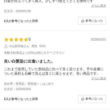
白髪が目立ってきて購入。少しずつ使えてとても便利です
さらに表示
注文日：2026/01/28
参考になった
2人
が参考になったと回答
5
2026/03/15
小山田邦雄さん
男性
50代
本数:3本(単品より10%お得) | カラー:ブラウン
良い白髪染に出逢いました。
これまで使用していた類似品に比べて良く染ります。手や皮膚に
ついた薬剤も石鹸で洗えば直ぐに落とせます。良い商品です。
さらに表示
自分用｜実用品・普段使い｜はじめて
注文日：2026/03/04
参考になった
2人
が参考になったと回答