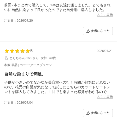
前回2本まとめて購入して、1本は友達に渡しました。とてもきれ
いに自然に染まって良かったのでまた自分用に購入しました。
さらに表示
注文日：2026/07/20
参考になった
5
2026/07/21
ともちゃん7979さん
女性
40代
本数:単品 | カラー:ダークブラウン
自然な染まりで満足。
子供が小さいのでなかなか美容室への行く時間が頻繁にとれない
ので、根元の白髪が気になって試しにこちらのカラートリートメ
ントを購入してみました。１回でも染まった感覚がわかるので根
元のみこちらを使い分けて、美容室へ行く頻度が減り満足してい
さらに表示
ます！
注文日：2026/07/04
参考になった