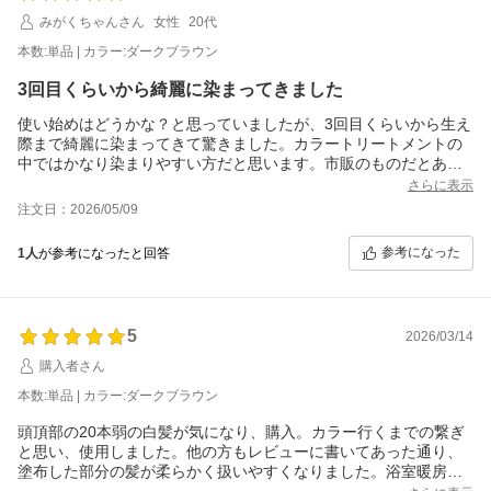
みがくちゃんさん
女性
20代
本数:単品 | カラー:ダークブラウン
3回目くらいから綺麗に染まってきました
使い始めはどうかな？と思っていましたが、3回目くらいから生え
際まで綺麗に染まってきて驚きました。カラートリートメントの
中ではかなり染まりやすい方だと思います。市販のものだとあま
り色が入らない商品も多かったので、こちらはしっかり変化を感
さらに表示
じられて良かったです。トリートメント成分もしっかりしてい
注文日：2026/05/09
て、髪がパサつくこともなく、ツンとしたニオイも気になりませ
んでした。使いやすかったので、このまま続けたいと思います。
参考になった
1人
が参考になったと回答
5
2026/03/14
購入者さん
本数:単品 | カラー:ダークブラウン
頭頂部の20本弱の白髪が気になり、購入。カラー行くまでの繋ぎ
と思い、使用しました。他の方もレビューに書いてあった通り、
塗布した部分の髪が柔らかく扱いやすくなりました。浴室暖房つ
けてたおかげもあってか、一回できちんと染まりました。明日も