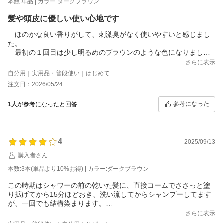
本数:単品 | カラー:ダークブラウン
髪や頭皮に優しい使い心地です
ほのかな良い香りがして、刺激臭がなく使いやすいと感じまし
た。
最初の１回目は少し明るめのブラウンのような色になりました
が、２回目にはもっと濃いめに染まってちょうど良くなりまし
さらに表示
た。
自分用｜実用品・普段使い｜はじめて
ヘアーカラートリートメントの中には使った後に頭が痛くなる
注文日：2026/05/24
ような物もこれまであったのですが、そんな事もなかったので安
心して使う事が出来ています。
参考になった
1人
が参考になったと回答
シリコンやジアミン系の染料が無添加なところも気に入ってい
ます。風呂場で使う事が多いのですが、風呂場の床に色が付着す
るような事もありませんでした。
髪や頭皮に優しい印象で、今後も使いたいと思っています。
4
2025/09/13
購入者さん
本数:3本(単品より10%お得) | カラー:ダークブラウン
この時期はシャワーの前の乾いた髪に、直接コームでささっと塗
り拡げてから15分ほどおき、洗い流してからシャンプーしてます
が、一回でも結構染まります。
お風呂場の床など飛び散りそうな場所をあらかじめぬらしておく
さらに表示
と、付いてもこびりつかず特別な掃除も不要なので扱いも楽だと