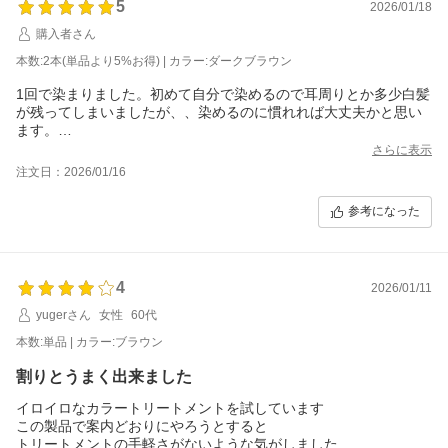
5
2026/01/18
購入者さん
本数:2本(単品より5%お得) | カラー:ダークブラウン
1回で染まりました。初めて自分で染めるので耳周りとか多少白髪
が残ってしまいましたが、、染めるのに慣れれば大丈夫かと思い
ます。
美容室で白髪染めに2時間近くかかるのが苦痛になってきてしま
さらに表示
い、自分で手軽に染められるモノを探していました。頭皮にも優
注文日：2026/01/16
しく満足しています。頭皮が弱い私でも今のところまったく問題
ないです。ただ、染めた次の日は髪の広がりが気になったので、
参考になった
染めた後は毛先にトリートメントをしています。
白髪染めで月１回2時間の美容室通いは年齢とともに苦痛でしたの
で、良い商品に出会えて満足しています。
ですので、今回リピしました。
4
2026/01/11
yugerさん
女性
60代
本数:単品 | カラー:ブラウン
割りとうまく出来ました
イロイロなカラートリートメントを試しています
この製品で案内どおりにやろうとすると
トリートメントの手軽さがないような気がしました