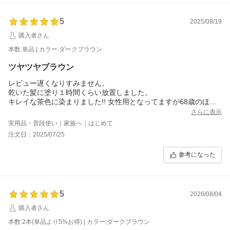
5
2025/08/19
購入者さん
本数:単品 | カラー:ダークブラウン
ツヤツヤブラウン
レビュー遅くなりすみません。
乾いた髪に塗り１時間くらい放置しました。
キレイな茶色に染まりました!! 女性用となってますが68歳のほぼ
白髪ばかりの男性に使いました。ツヤツヤで柔らかい仕上がりに
さらに表示
満足しています。ダークブラウンと言うほどダークにはなりませ
実用品・普段使い｜家族へ｜はじめて
んでした。まだ一回しか使ってないので持続は分かりません。あ
注文日：2025/07/25
りがとうございました。
参考になった
5
2026/08/04
購入者さん
本数:2本(単品より5%お得) | カラー:ダークブラウン