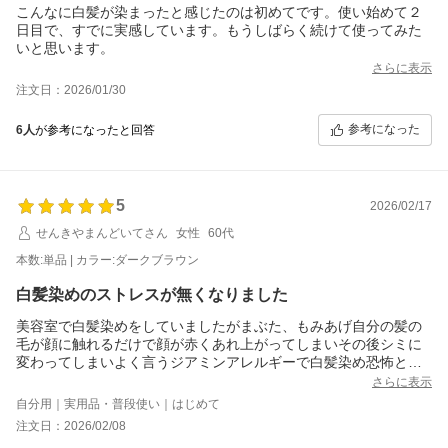
こんなに白髪が染まったと感じたのは初めてです。使い始めて２
日目で、すでに実感しています。もうしばらく続けて使ってみた
いと思います。
さらに表示
注文日：2026/01/30
参考になった
6人
が参考になったと回答
5
2026/02/17
せんきやまんどいてさん
女性
60代
本数:単品 | カラー:ダークブラウン
白髪染めのストレスが無くなりました
美容室で白髪染めをしていましたがまぶた、もみあげ自分の髪の
毛が顔に触れるだけで顔が赤くあれ上がってしまいその後シミに
変わってしまいよく言うジアミンアレルギーで白髪染め恐怖とな
りましたがモンドセレクションやジアミンが入っていないという
さらに表示
事を信じて髪を濡らさず直接塗ってシャンプーしてみました。1週
自分用｜実用品・普段使い｜はじめて
間が経ちましたが顔が腫れたり痒くなったりがありませんでした
注文日：2026/02/08
のでこれは間違いない商品だと確信しました。香り良し艶も出て