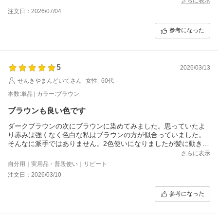
さらに表示
染まり方は他のカラトリとあまり変わりません。
注文日：2026/07/04
トリートメントとは言いますが、どこのものも同じなようで、塗
布時はギシギシで櫛を通すのも一苦労し、多くの髪が抜けてしま
参考になった
います。
乳化させた時はスルンとしてくれますが、洗い流した後は私の髪
が元々傷んでいるからなのでしょうがコンディショナーか別のト
リートメントをしないと乾かしたら爆発ヘアになります。
5
2026/03/13
ダークブラウンを購入しましたが、3回目でようやくうっすら色が
せんきやまんどいてさん
女性
60代
入ってき始めました。
本数:単品 | カラー:ブラウン
1回目は洗髪後髪が濡れた状態から始め、2、3回目は乾いた髪から
使用してやっと金髪っぽく染まってきたような状態です。
ブラウンも良い色です
ここからきちんと染まるまでは早そうなのでもうしばしの辛抱を
ダークブラウンの次にブラウンに染めてみました。思っていたよ
り赤みは強くなく色白な私はブラウンの方が似合っていました。
そんなに派手ではありません。2色使いになりましたが髪に動きが
出来てこれはこれで良い感じです。
さらに表示
でも冬は浴室が寒いので少し面倒です。肌には優しい感じがしま
自分用｜実用品・普段使い｜リピート
す。
注文日：2026/03/10
参考になった