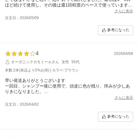
ほど続けて使用し、その後は週1回程度のペースで使っています。
さらに表示
私は白髪が気になる部分を中心に使っていましたが、2回目くらい
注文日：2026/05/09
からしっかり染まりを感じられました。自然に色づく感じで、わ
ざとらしさもありません。
参考になった
シャンプー後にタオルドライしてから気になる部分に塗り、10分
ほど置いて洗い流しています。10分置いて色が出なくなるまです
すぐのは、慣れるまで少し手間に感じましたが、美容院へ行く手
4
間を考えるとそこまで負担ではなく、続けやすいと思いました。
2026/04/08
オーガニックカモミールさん
女性
50代
本数:2本(単品より5%お得) | カラー:ブラウン
早い発送ありがとうございます
一回目、シャンプー後に使用で、頭皮に色が残り、痒みが少しあ
りきになりました。
翌朝、パーマあとの傷みが、しっとりしていたので、二日目乾い
さらに表示
た髪に使用して、その後シャンプーしたら頭皮の色は綺麗にとれ
注文日：2026/04/02
てました。
痒みも気にならないくらいです。
参考になった
濯ぎが不十分だったようです。
髪型しっとりまとまりやすくなったので、気に入りました。