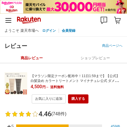
ようこそ 楽天市場へ
ログイン
会員登録
レビュー
商品ページへ
商品レビュー
ショップレビュー
【マラソン限定クーポン配布中！11日1:59まで】【公式】
白髪染め カラートリートメント マイナチュレ公式 ダメージ
ケア オールインワン ヘアカラー ブラウン トリートメント
4,500
円
～
送料無料
女性用 レディース ヘアケア ヘアカラートリートメント 母の
日 白髪 髪染め
お気に入りに追加
購入する
4.46
(748件)
5
459件