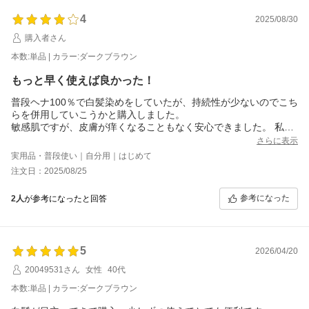
今まで使用した、トリートメントカラーより
4
2025/08/30
染まりますし、匂いも気にならず、髪にも頭皮にも優しいので、
購入者さん
とても気に入っています。
本数:単品 | カラー:ダークブラウン
次回は明るいブラウンも使ってみたいです。
もっと早く使えば良かった！
普段ヘナ100％で白髪染めをしていたが、持続性が少ないのでこち
らを併用していこうかと購入しました。
敏感肌ですが、皮膚が痒くなることもなく安心できました。 私は
１回目は乾いた髪に使用したところ、よく染まったしヘナよりも
さらに表示
匂いが気にならなくて良かった。その後普通にシャンプーしまし
実用品・普段使い｜自分用｜はじめて
たが、キレイな色に染まっています。最初３回位やったほうがよ
注文日：2025/08/25
いと書いてありましたが、すでにキレイな状態なので少し様子を
見てから、次はトリートメントとして使用してみます。ヘナより
参考になった
2人
が参考になったと回答
真っ黒ではなくキレイなブラウンで嬉しいです。 洗いあがりもシ
ットリつやつや。とても気に入りました。それと透明のビニール
手袋も２枚付いていたので助かりました！。 ほとんど満足度☆5
ですが、まだ１回目なのでトリートメントとしての使いやすさ、
5
色持ちも分からないので☆が１つつけられない状態です。
2026/04/20
20049531さん
女性
40代
本数:単品 | カラー:ダークブラウン