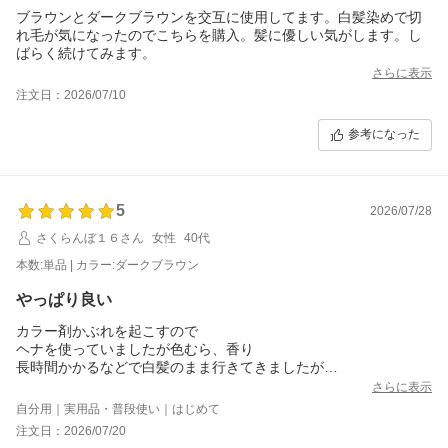
ブラウンとダークブラウンを交互に使用してます。白髪染めで切
れ毛が気になったのでこちらを購入。髪に優しい気がします。し
ばらく続けてみます。
さらに表示
注文日：2026/07/10
参考になった
5
2026/07/28
さくらんぼ１６さん
女性
40代
本数:単品 | カラー:ダークブラウン
やっぱり良い
カラー剤かぶれを起こすので
ヘナを使っていましたが色むら、香り
長時間かかるなどで白髪のまま行きてきましたが
最後と思って購入しました
さらに表示
良いです
自分用｜実用品・普段使い｜はじめて
香りも自然、シャンプーしてからの色落ちもなく
注文日：2026/07/20