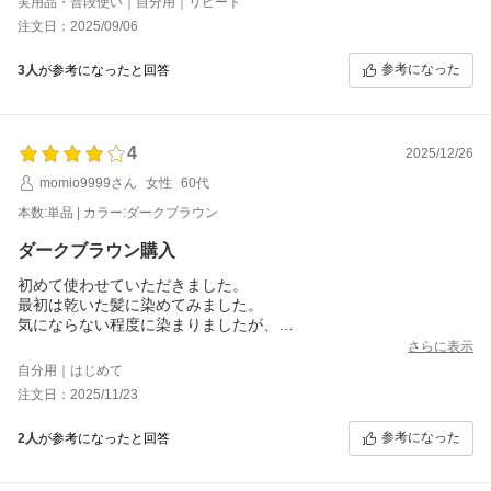
実用品・普段使い｜自分用｜リピート
思います。
注文日：2025/09/06
こちらのショップで気軽に購入できるので助かっています。
参考になった
3人
が参考になったと回答
4
2025/12/26
momio9999さん
女性
60代
本数:単品 | カラー:ダークブラウン
ダークブラウン購入
初めて使わせていただきました。
最初は乾いた髪に染めてみました。
気にならない程度に染まりましたが、
説明書にかかれていた通り３日連続で使用すると
さらに表示
満足いく染まり具合です。
自分用｜はじめて
ただ髪が濡れていた方が塗りやすいです。
注文日：2025/11/23
また、素手だと、手を濡らしてから使用しても、やはりなかな
か、落ちないので、ピタッとする
参考になった
2人
が参考になったと回答
ゴム手袋で使用しています。
浴室は最初に、濡らしておけば問題なく
色はつきません。