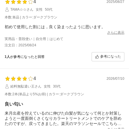
4
2025/08/27
TAMA☆☆さん
女性
50代
本数:単品 | カラー:ダークブラウン
初めて使用した割には，良く染まったように思います。
さらに表示
実用品・普段使い｜自分用｜はじめて
注文日：2025/08/24
参考になった
1人
が参考になったと回答
4
2026/07/10
給料無駄遣い王さん
女性
30代
本数:2本(単品より5%お得) | カラー:ダークブラウン
良い匂い
来月出産を控えているのに伸びた白髪が気になって何とか対策し
ようと一度面倒くさくなりカラートリートメントでのケアを辞め
たのですが、戻ってきました。楽天のマラソンセールでこちらの
お品物を発見、購入したのですが、香りがとても好きです。