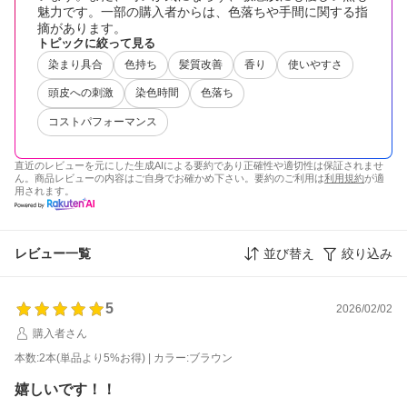
魅力です。一部の購入者からは、色落ちや手間に関する指
摘があります。
トピックに絞って見る
染まり具合
色持ち
髪質改善
香り
使いやすさ
頭皮への刺激
染色時間
色落ち
コストパフォーマンス
直近のレビューを元にした生成AIによる要約であり正確性や適切性は保証されませ
ん。商品レビューの内容はご自身でお確かめ下さい。要約のご利用は
利用規約
が適
用されます。
レビュー一覧
並び替え
絞り込み
5
2026/02/02
購入者さん
本数:2本(単品より5%お得) | カラー:ブラウン
嬉しいです！！