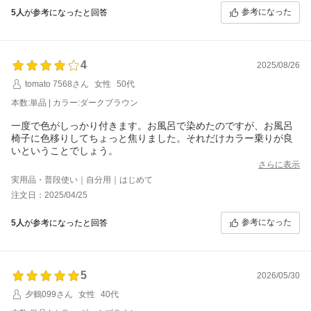
髪がシットリしました。どなたかの口コミにもありましたが洗う
参考になった
5人
が参考になったと回答
度に少し色が出ますがこれは想定内です。髪色はブラウンですが
がっちり染めたいのでダークの色にしました。美容室に負けない
位しっかり染まりました。有難う御座います。
4
2025/08/26
tomato 7568さん
女性
50代
本数:単品 | カラー:ダークブラウン
一度で色がしっかり付きます。お風呂で染めたのですが、お風呂
椅子に色移りしてちょっと焦りました。それだけカラー乗りが良
いということでしょう。
さらに表示
実用品・普段使い｜自分用｜はじめて
注文日：2025/04/25
参考になった
5人
が参考になったと回答
5
2026/05/30
夕鶴099さん
女性
40代