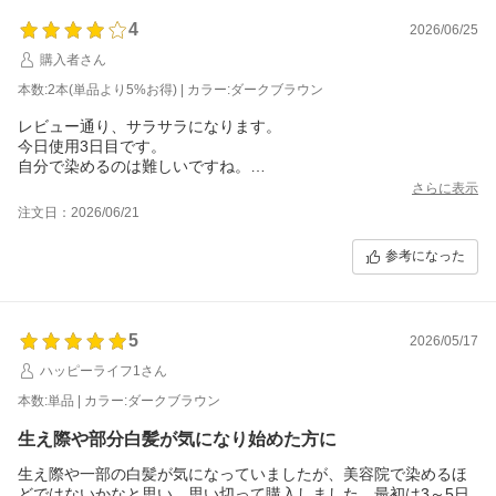
4
2026/06/25
購入者さん
本数:2本(単品より5%お得) | カラー:ダークブラウン
レビュー通り、サラサラになります。
今日使用3日目です。
自分で染めるのは難しいですね。
白髪がまばらなので全体にしっかり付けられていないようで、ま
さらに表示
だめくると白髪があります。
注文日：2026/06/21
ただ、使用前よりは目立たなくなってきました。
継続してみます。
参考になった
ちなみに、付属の手袋は外れそうになるし細かいところは上手く
出来ず、、もっとピチッとした薄手のゴム手袋を用意した方が良
いです。
ちなみに、本日3日目はクシに出して髪に付けてみたらやりやすか
5
2026/05/17
ったです。
昨日は素手でやってみたら、すごい色になりましたが、翌日朝の
ハッピーライフ1さん
本数:単品 | カラー:ダークブラウン
生え際や部分白髪が気になり始めた方に
生え際や一部の白髪が気になっていましたが、美容院で染めるほ
どではないかなと思い、思い切って購入しました。最初は3～5日