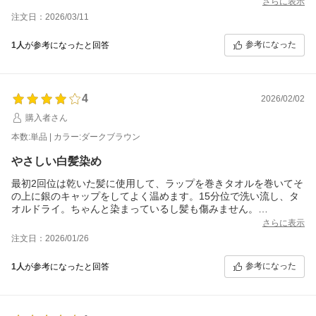
さらに表示
また染めますが、一回で満足した色に仕上がったので大変満足で
注文日：2026/03/11
す♪カラー行くよりいいかもしれないです
参考になった
1人
が参考になったと回答
4
2026/02/02
購入者さん
本数:単品 | カラー:ダークブラウン
やさしい白髪染め
最初2回位は乾いた髪に使用して、ラップを巻きタオルを巻いてそ
の上に銀のキャップをしてよく温めます。15分位で洗い流し、タ
オルドライ。ちゃんと染まっているし髪も傷みません。
黒髪なので、ダークブラウンはけっこう明るめに感じて、少し嬉
さらに表示
しくなります。
注文日：2026/01/26
しかし、もう少し色展開があればいいのにと思います。明るい黒
とか…あればいいのに。
参考になった
1人
が参考になったと回答