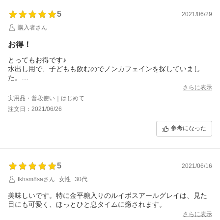
5
2021/06/29
購入者さん
お得！
とってもお得です♪
水出し用で、子どもも飲むのでノンカフェインを探していまし
た。
試しに、と買ってみましたが、とってもいい香りで満足です^ ^
さらに表示
おまけの紅茶までいただいて、お得感しかありません(*ﾟ▽ﾟ)ﾉ
実用品・普段使い｜はじめて
数量限定のようですので、なくなる前にリピしたいです♪
注文日：2021/06/26
参考になった
5
2021/06/16
tkhsm8saさん
女性
30代
美味しいです。特に金平糖入りのルイボスアールグレイは、見た
目にも可愛く、ほっとひと息タイムに癒されます。
さらに表示