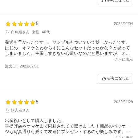
参考になった
5
2022/02/04
白魚姫さん
女性
40代
発送も早かったですし、サンプルもついていて嬉しかったです。
はじめ、オマケとわからずにこんなセットだったかな？と思って
しまいました。主張しすぎない心遣いなのだと思いますが、オマ
ケだと分かるように入れていただけたら嬉しかったかなと思いま
さらに表示
す^_^
注文日：2022/02/01
参考になった
5
2022/01/29
購入者さん
出産祝いとして購入しました。
手提げ袋やオマケまで同封されてて驚きました！商品のパッケー
ジも写真通り可愛くて友達にプレゼントするのが楽しみです。
ありがとうございました！！
さらに表示