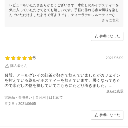
レビューをいただきありがとうございます！水出しのルイボスティーを
気に入っていただけてとても嬉しいです。手軽に作れる点や風味を楽し
んでいただけましたようで何よりです。ティーラテのフルーティーな味
わいもご満足いただけたようで、こちらも大変励みになります。これか
さらに表示
らもお客様に喜んでいただける商品づくりを目指してまいりますので、
またのご利用をお待ちしております！
参考になった
5
2021/06/09
購入者さん
普段、アールグレイの紅茶が好きで飲んでいましたがカフェイン
を控えている為ルイボスティーを飲んでいます。暑くなってきた
ので水だしの物を探していてこちらにたどり着きました。
早速飲んでみたところ、アールグレイの香りがしっかりしていて
さらに表示
まるでアールグレイのアイスティーを飲んでいるようでした！ル
実用品・普段使い｜自分用｜はじめて
イボスティー感はあまり感じません。個人的には大満足です☆金
注文日：2021/06/05
平糖いりのルイボスティーとラテも飲むのが楽しみです。
おまけの紅茶もついてきて嬉しかったです。
参考になった