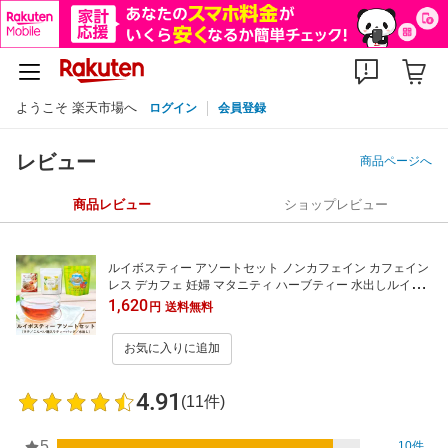
ようこそ 楽天市場へ
ログイン
会員登録
レビュー
商品ページへ
商品レビュー
ショップレビュー
ルイボスティー アソートセット ノンカフェイン カフェイン
レス デカフェ 妊婦 マタニティ ハーブティー 水出しルイボ
スティー ルイボスアールグレイ ルイボスラテ 飲み比べ アソ
1,620
円
送料無料
ート 送料無料 メール便 水出し ルイボス お茶 ティーバッグ
ティーパック forivora フォリボラ
お気に入りに追加
4.91
(11件)
5
10件