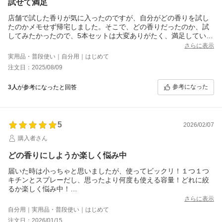
試せて満足
店舗で試した香りが気に入ったのですが、自分がどの香りを試し
たのかメモせず帰宅しました。そこで、どの香りだったのか、試
してみたかったので、5本セットは大変ありがたく、満足していま
す。量的にはとてもちょうどよかったです。次回に使えるクーポ
さらに表示
ンも活用したいと思います。店舗で試したものは1番人気と2番人
実用品・普段使い｜自分用｜はじめて
気のものだったとわかりました。
注文日：2025/08/09
参考になった
3人
が参考になったと回答
5
2026/02/07
購入者さん
どの香りにしようか楽しく悩み中
届いた時は小っちゃと思いましたが、使ってビックリ！１つ１つ
キチンとスプレーだし、思ったより何度も使える容量！どれに絞
るか楽しく悩み中！
プレゼントもありがとう
さらに表示
自分用｜実用品・普段使い｜はじめて
注文日：2026/01/15