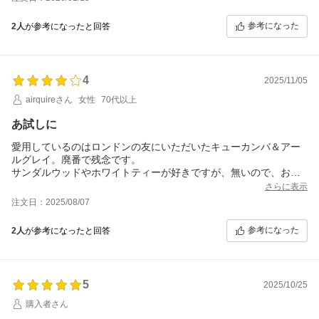
参考になった
2人
が参考になったと回答
4
2025/11/05
airquireさん
女性
70代以上
あ試しに
愛用しているのはロンドンの友にいただいたキューカンバ＆アー
ルグレイ。廃番で残念です。
サンダルウッドやホワイトティーが好きですが、無いので、お試
しに購入。
さらに表示
甘い香りが多くて残念ですが、レイヤーには○。コロンで強過ぎな
注文日：2025/08/07
い、数時間で消えるので、和食や蕎麦屋にも使えます。
参考になった
2人
が参考になったと回答
5
2025/10/25
購入者さん