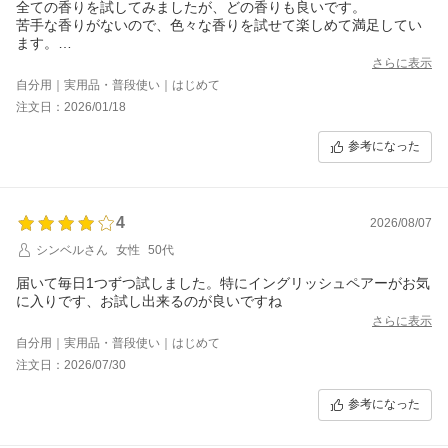
全ての香りを試してみましたが、どの香りも良いです。
苦手な香りがないので、色々な香りを試せて楽しめて満足してい
ます。
バトルが小さくて使いにくい所が気になりすが、お試し商品なの
さらに表示
で仕方ないかなと思います。
自分用｜実用品・普段使い｜はじめて
梱包がとても立派で丁寧で良かったのですが、商品のサイズを考
注文日：2026/01/18
えると過剰包装な感じもしたのでもう少しコンパクトな梱包でも
良いと思いました。
参考になった
4
2026/08/07
シンベルさん
女性
50代
届いて毎日1つずつ試しました。特にイングリッシュペアーがお気
さらに表示
自分用｜実用品・普段使い｜はじめて
注文日：2026/07/30
参考になった