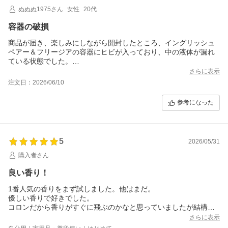
ぬぬぬ1975さん
女性
20代
容器の破損
商品が届き、楽しみにしながら開封したところ、イングリッシュ
ペアー＆フリージアの容器にヒビが入っており、中の液体が漏れ
ている状態でした。
楽しみにしていた商品だっただけに、大変残念に感じておりま
さらに表示
す。
注文日：2026/06/10
→ショップに問い合わせしたところ、交換していただけました。
交換して頂いた商品は破損なく問題ありませんでした。イングリ
参考になった
ッシュペアー＆フリージアが1番気になっていたが試せて良かった
です。
5
2026/05/31
購入者さん
良い香り！
1番人気の香りをまず試しました。他はまだ。
優しい香りで好きでした。
コロンだから香りがすぐに飛ぶのかなと思っていましたが結構残
ってくれたのも嬉しい。
さらに表示
お試し用の容器はよく配られているサンプルのスプレーと同じで