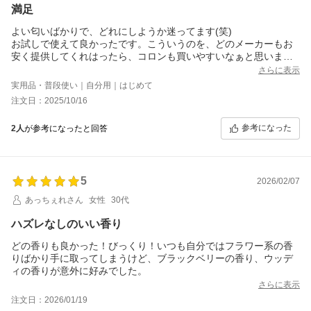
満足
よい匂いばかりで、どれにしようか迷ってます(笑)
お試しで使えて良かったです。こういうのを、どのメーカーもお
安く提供してくれはったら、コロンも買いやすいなぁと思いまし
た。
さらに表示
スプレーも口コミには色々書いてあるけど、お試しだし十分で
実用品・普段使い｜自分用｜はじめて
は？
注文日：2025/10/16
きれいな霧状にはならないけど、線で出ることもあるけど、お試
し品と考えれば問題にならない程度の噴霧状態です。匂いはわか
参考になった
2人
が参考になったと回答
るので、不満はないです。
5
2026/02/07
あっちぇれさん
女性
30代
ハズレなしのいい香り
どの香りも良かった！びっくり！いつも自分ではフラワー系の香
りばかり手に取ってしまうけど、ブラックベリーの香り、ウッデ
ィの香りが意外に好みでした。
さらに表示
注文日：2026/01/19