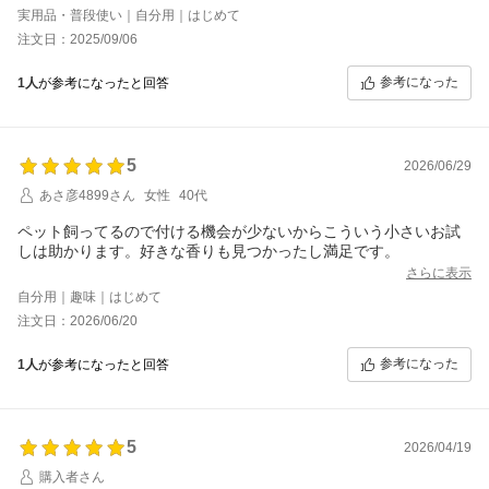
好みはもちろん分かれますが、個人的にはピオニー、ウッドセー
実用品・普段使い｜自分用｜はじめて
ジ、イングリッシュペアが女性らしさやナチュラルさを感じ、気
注文日：2025/09/06
に入りました。
ブラックベリーは少しスパイスを効かせた？かっこいいイメージ
参考になった
1人
が参考になったと回答
がして、どちらかと言うと男性向きかなと思いました。
服装や気分によってつけ替えるのも良さそう。
キャップはないですが、乱雑な環境下でない限り持ち運びもでき
そうなので、大事に使っていきたいと思います♪
5
2026/06/29
あさ彦4899さん
女性
40代
ペット飼ってるので付ける機会が少ないからこういう小さいお試
しは助かります。好きな香りも見つかったし満足です。
さらに表示
自分用｜趣味｜はじめて
注文日：2026/06/20
参考になった
1人
が参考になったと回答
5
2026/04/19
購入者さん