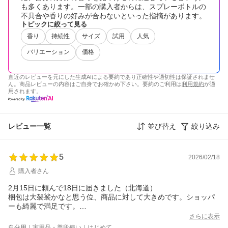
も多くあります。一部の購入者からは、スプレーボトルの
不具合や香りの好みが合わないといった指摘があります。
トピックに絞って見る
香り
持続性
サイズ
試用
人気
バリエーション
価格
直近のレビューを元にした生成AIによる要約であり正確性や適切性は保証されませ
ん。商品レビューの内容はご自身でお確かめ下さい。要約のご利用は
利用規約
が適
用されます。
レビュー一覧
並び替え
絞り込み
5
2026/02/18
購入者さん
2月15日に頼んで18日に届きました（北海道）
梱包は大袈裟かなと思う位、商品に対して大きめです。ショッパ
ーも綺麗で満足です。
やはり小さいスプレーなので霧状にはならないボトルもありま
さらに表示
す。
自分用｜実用品・普段使い｜はじめて