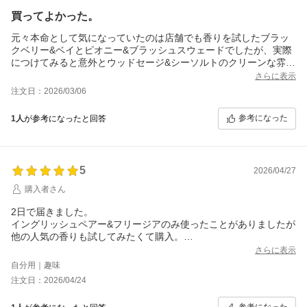
買ってよかった。
元々本命として気になっていたのは店舗でも香りを試したブラッ
クベリー&ベイとピオニー&ブラッシュスウェードでしたが、実際
につけてみると意外とウッドセージ&シーソルトのクリーンな雰囲
気やワイルドブルーベルの生っぽい香りに惹かれました。
さらに表示
イングリッシュペアー&フリージアも周囲からの評判がいいです。
注文日：2026/03/06
清潔感のある香り。
色々試せたので買ってみてよかったです。
参考になった
1人
が参考になったと回答
5
2026/04/27
購入者さん
2日で届きました。
イングリッシュペアー&フリージアのみ使ったことがありましたが
他の人気の香りも試してみたくて購入。
どれもいい香りだけど、ピオニー&ブラッシュが特に好きでした。
さらに表示
自分用｜趣味
注文日：2026/04/24