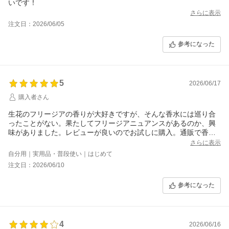
いです！
さらに表示
注文日：2026/06/05
参考になった
5
2026/06/17
購入者さん
生花のフリージアの香りが大好きですが、そんな香水には巡り合
ったことがない。果たしてフリージアニュアンスがあるのか、興
味がありました。レビューが良いのでお試しに購入。通販で香水
の購入は失敗が多いのでこのようなサンプルセットは大歓迎。人
さらに表示
気のフリージア…は嫌味はないけれど、想像とは違いました。使
自分用｜実用品・普段使い｜はじめて
いやすいユニセックスな香りだなと思いました。何かに似てい
注文日：2026/06/10
る。
参考になった
4
2026/06/16