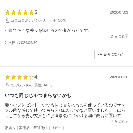
5
2026/07/03
コロコロポンポンさん
女性
50代
少量で色々な香りを試せるので良かったです。
さらに表示
注文日：2026/06/30
参考になった
4
2026/06/26
でぶらいさん
男性
60代
いつも同じじゃつまらないかも
妻へのプレゼント、いつも同じ香りのものを使っているのでサン
プル的な感じで使ってもらえればいいかなと買いました。しばら
くしてから妻が友人とのお食事会に出かける朝に鏡台に置いてお
きました。早速いろいろ試しては腕を洗いを繰り返していまし
さらに表示
た。好きな香りが増えればよいのですが
家族へ｜実用品・普段使い｜リピート