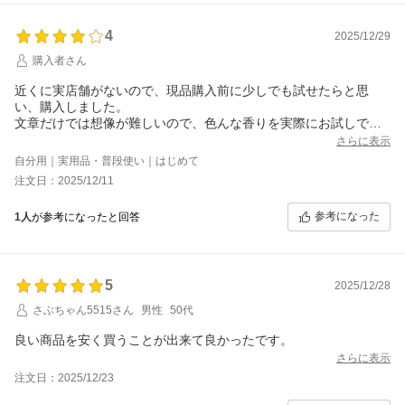
4
2025/12/29
購入者さん
近くに実店舗がないので、現品購入前に少しでも試せたらと思
い、購入しました。
文章だけでは想像が難しいので、色んな香りを実際にお試しでき
て良かったです。
さらに表示
フローラル系が特に好みでした。
自分用｜実用品・普段使い｜はじめて
注文日：2025/12/11
参考になった
1人
が参考になったと回答
5
2025/12/28
さぶちゃん5515さん
男性
50代
良い商品を安く買うことが出来て良かったです。
さらに表示
注文日：2025/12/23