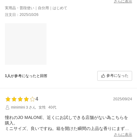
個人的にはブラックベリーが思ったより甘さが強くなくて使いや
さらに表示
すいです。
実用品・普段使い｜自分用｜はじめて
注文日：2025/10/26
参考になった
1人
が参考になったと回答
4
2025/09/24
minimini３さん
女性
40代
憧れのJO MALONE、近くにお試しできる店舗がない為こちらを
購入。
ミニサイズ、良いですね。箱を開けた瞬間の上品な香りにまず癒
されました♪
さらに表示