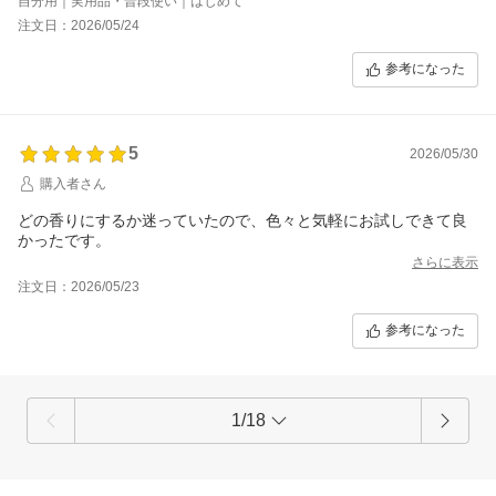
自分用｜実用品・普段使い｜はじめて
作りがちゃちなので、綺麗に噴射できないときもあるけど、この
注文日：2026/05/24
香りならべちゃっとついてしまっても許せる。
イングリッシュペアー&フリージア以外の香りも試すのが楽しみで
参考になった
す！
気に入った香りをリピしたくて説明を眺めています。
5
2026/05/30
購入者さん
どの香りにするか迷っていたので、色々と気軽にお試しできて良
かったです。
さらに表示
注文日：2026/05/23
参考になった
1/18