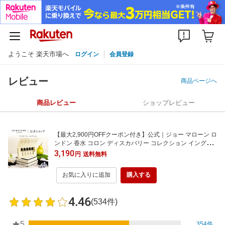
ようこそ 楽天市場へ
ログイン
会員登録
レビュー
商品ページへ
商品レビュー
ショップレビュー
【最大2,900円OFFクーポン付き】公式｜ジョー マローン ロ
ンドン 香水 コロン ディスカバリー コレクション イングリ
ッシュ ペアー & フリージアなど1.5mL×5｜送料無料 プレゼ
3,190
円
送料無料
ント 贈り物 ギフト お試し セット トライアル
お気に入りに追加
購入する
4.46
(534件)
5
354件