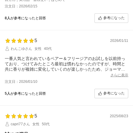
店頭でお試しはしたけど、どれがどれなのかわからなくなり買っ
注文日：2026/02/15
てよかった。
全種一周したら、香りについてもレビューします。
参考になった
8人
が参考になったと回答
※追記
全種類試しましたが全部良い匂いで困った。
季節や場面で使い分けようかな。
5
2026/01/11
特にブラックベリーベイがお気に入りで女性っぽく爽やかに甘く
わんこゆさん
女性
40代
香る中に落ち着きを感じて好き。次にワイルドブルーベル。とて
も爽やかで中性的、でも香りが飛ぶのが早い気がした。ウッドセ
一番人気と言われているペアー＆フリージアのお試しを以前持っ
ージシーソルト目当てで購入しましたが比べると本当に若干男性
ており、つけてみたところ最初は慣れなかったのですが、時間と
的かな？と感じました。他2つは若々しい女性の香り。嫌いじゃな
共に香りが複雑に変化していくのが楽しかったため、ジョーマロ
い！
ーンの他の香りも試してみたくなりました。
さらに表示
ピオニーとブラックベリーはかわいらしい香りでした、ウッドセ
注文日：2026/01/10
ージは系統はペアーの香りと一緒な気がしました。ブルーベルは
最初に感じたのがスイカの香りでした。どの香りも作り込まれて
参考になった
5人
が参考になったと回答
いるのがよくわかります。
その日の気分によって使い分けられる楽しみがあります。
5
2025/08/23
capri77さん
女性
50代