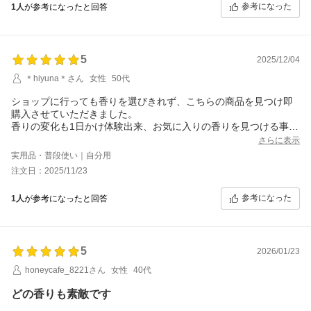
参考になった
1人
が参考になったと回答
5
2025/12/04
＊hiyuna＊さん
女性
50代
ショップに行っても香りを選びきれず、こちらの商品を見つけ即
購入させていただきました。
香りの変化も1日かけ体験出来、お気に入りの香りを見つける事が
出来ました！
さらに表示
おまけに4000円OFF couponまでついていて本当に大満足です。
実用品・普段使い｜自分用
注文日：2025/11/23
参考になった
1人
が参考になったと回答
5
2026/01/23
honeycafe_8221さん
女性
40代
どの香りも素敵です