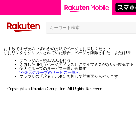
お手数ですが次のいずれかの方法でページをお探しください。
なおリンクをクリックされていた場合、ページが削除された、またはURL
ブラウザの再読み込みを行う
入力したURL（ページアドレス）にタイプミスがないか確認する
楽天グループのサービス一覧から探す
>>
楽天グループのサービス一覧へ
ブラウザの「戻る」ボタンを押して前画面からやり直す
Copyright (c) Rakuten Group, Inc. All Rights Reserved.