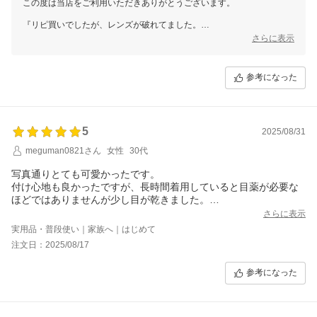
この度は当店をご利用いただきありがとうございます。
『リピ買いでしたが、レンズが破れてました。
破れてたというより欠損してました。
さらに表示
最悪?
今日から旅行やし予備もないので仕方ないから着けて行くが最低最悪。
』とのことで、お客様には大変ご迷惑をおかけし誠に申し訳ございませ
参考になった
ん。
コンタクトレンズは高度管理医療機器として厳しい品質管理の元生産し
ておりますが、
5
万が一不良品が発生した場合は、各メーカーが適切な対応をする体制と
2025/08/31
なっております。
meguman0821さん
女性
30代
決してご使用・破棄なさらずお待ちくださいますようお願い申し上げま
す。
写真通りとても可愛かったです。
付け心地も良かったですが、長時間着用していると目薬が必要な
ご登録のメールアドレス宛に別途当店よりご連絡させていただきました
ほどではありませんが少し目が乾きました。
ので、
とても可愛いので、また購入すると思います。
大変恐れ入りますがご確認のほど何卒よろしくお願いいたします。
さらに表示
実用品・普段使い｜家族へ｜はじめて
この度は、お客様にご迷惑をおかけいたしましたこと深くお詫び申し上
注文日：2025/08/17
げます。
何卒よろしくお願いいたします。
参考になった