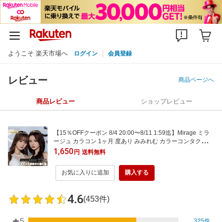
ようこそ 楽天市場へ
ログイン
会員登録
レビュー
商品ページへ
商品レビュー
ショップレビュー
【15％OFFクーポン 8/4 20:00〜8/11 1:59迄】Mirage ミラ
ージュ カラコン 1ヶ月 度あり みみれむ カラーコンタクト
カラーコンタクトレンズ 1month ワンマンス 低含水 UVカッ
1,650
円
送料無料
ト 高発色 ギャル 大きめ フチあり 太フチ 細フチ ブラウン ブ
ラック グレー 1箱2枚入り
お気に入りに追加
購入する
4.6
(453件)
5
325件