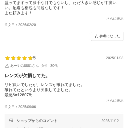
盛ってますって派手な目でもないし、ただ大きい感じが丁度い
い。配送も梱包も問題なしです！
また頼みます！
さらに表示
注文日：2026/02/20
参考になった
5
2025/11/08
あーやみ8881さん
女性
30代
レンズが欠損してた。
リピ買いでしたが、レンズが破れてました。
破れてたというより欠損してました。
最悪&#128078;
今日から旅行やし予備もないので仕方ないから着けて行くが最低
さらに表示
最悪。と書いてましたが…
注文日：2025/09/06
ショップから連絡があり、交換対応して頂けました。良かった
ショップからのコメント
2025/11/12