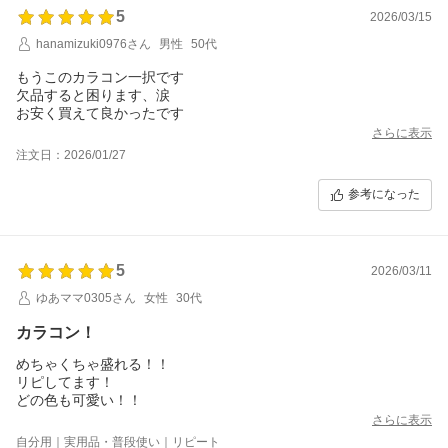
5
2026/03/15
hanamizuki0976さん
男性
50代
もうこのカラコン一択です
欠品すると困ります、涙
お安く買えて良かったです
さらに表示
注文日：2026/01/27
参考になった
5
2026/03/11
ゆあママ0305さん
女性
30代
カラコン！
めちゃくちゃ盛れる！！
リピしてます！
どの色も可愛い！！
さらに表示
自分用｜実用品・普段使い｜リピート