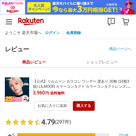
ようこそ 楽天市場へ
ログイン
会員登録
レビュー
商品ページへ
商品レビュー
ショップレビュー
【公式】リルムーン カラコン ワンデー 度あり 30枚 (10枚3
箱) LILMOON カラーコンタクト カラーコンタクトレンズ 1d
ay 度なし 低含水 高含水 UVカット 小さめ コスプレ 小さめ
3,960
円
送料無料
フチなし 大人 色素薄い系 透明感 14.2mm 14.4mm 14.5mm
bc8.6 0.75 即日発送 グレー ブルー 青
お気に入りに追加
購入する
4.79
(297件)
5
251件