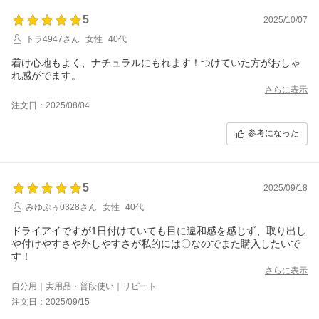
5
2025/10/07
トラ4947さん
女性
40代
着け心地もよく、ナチュラルにもれます！つけていた方がおしゃ
れ感がでます。
さらに表示
注文日：2025/08/04
参考になった
5
2025/09/18
みゆぷぅ0328さん
女性
40代
ドライアイですが1日付けていても目に違和感を感じず、取り出し
や付けやすさや外しやすさが私的には〇なのでまた購入したいで
す！
さらに表示
自分用｜実用品・普段使い｜リピート
注文日：2025/09/15