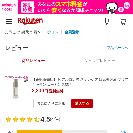
ようこそ 楽天市場へ
ログイン
会員登録
レビュー
商品ページへ
商品レビュー
ショップレビュー
【正規販売店】 ヒアルロン酸 スキンケア 目元美容液 マリア
ギャラン エッセンス007
3,300
円
送料無料
お気に入りに追加
購入する
4.5
(4件)
5
2件