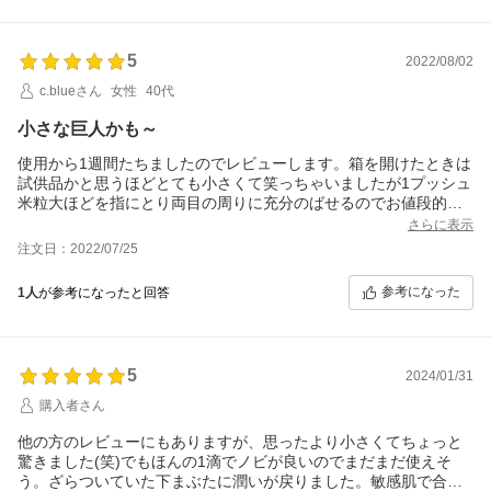
5
2022/08/02
c.blueさん
女性
40代
小さな巨人かも～
使用から1週間たちましたのでレビューします。箱を開けたときは
試供品かと思うほどとても小さくて笑っちゃいましたが1プッシュ
米粒大ほどを指にとり両目の周りに充分のばせるのでお値段的に
そうお高くもないと思います。2年ほど前から目の下のシワが気に
さらに表示
なっていましたが少し薄くなっています。これは続けてみようと
注文日：2022/07/25
思います。
参考になった
1人
が参考になったと回答
5
2024/01/31
購入者さん
他の方のレビューにもありますが、思ったより小さくてちょっと
驚きました(笑)でもほんの1滴でノビが良いのでまだまだ使えそ
う。ざらついていた下まぶたに潤いが戻りました。敏感肌で合わ