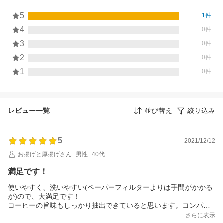
5
1件
4
0件
3
0件
2
0件
1
0件
レビュー一覧
並び替え
絞り込み
5
2021/12/12
お揚げと厚揚げさん
男性
40代
満足です！
使いやすく、洗いやすい(ペーパーフィルターよりは手間がかかる
が)ので、大満足です！
コーヒーの旨味もしっかり抽出できていると思います。コンパク
トなので、一人暮らし、オフィスでの使用、持ち歩きに向いてる
さらに表示
かもです。