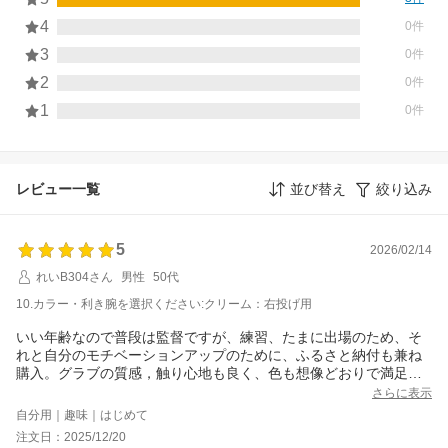
4
0件
3
0件
2
0件
1
0件
レビュー一覧
並び替え
絞り込み
5
2026/02/14
れいB304さん
男性
50代
10.カラー・利き腕を選択ください:クリーム：右投げ用
いい年齢なので普段は監督ですが、練習、たまに出場のため、そ
れと自分のモチベーションアップのために、ふるさと納付も兼ね
購入。グラブの質感，触り心地も良く、色も想像どおりで満足し
ています。明日からの練習もたのしみで、また野球が好きになり
さらに表示
そうです。
自分用｜趣味｜はじめて
注文日：2025/12/20