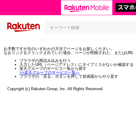
お手数ですが次のいずれかの方法でページをお探しください。
なおリンクをクリックされていた場合、ページが削除された、またはURL
ブラウザの再読み込みを行う
入力したURL（ページアドレス）にタイプミスがないか確認する
楽天グループのサービス一覧から探す
>>
楽天グループのサービス一覧へ
ブラウザの「戻る」ボタンを押して前画面からやり直す
Copyright (c) Rakuten Group, Inc. All Rights Reserved.