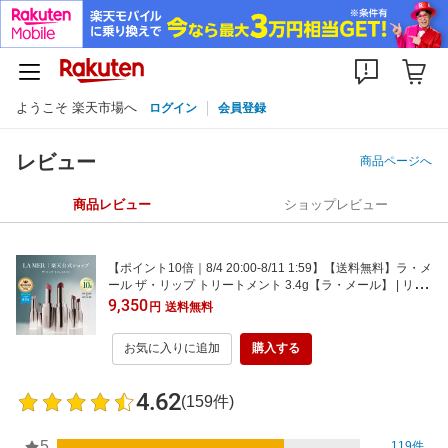
ようこそ 楽天市場へ
ログイン
会員登録
レビュー
商品ページへ
商品レビュー
ショップレビュー
【ポイント10倍｜8/4 20:00-8/11 1:59】【送料無料】ラ・メ
ール ザ・リップ トリートメント 3.4g【ラ・メール】 | リッ
プトリートメント リップクリーム リップカラー リップステ
9,350
円
送料無料
ィック 口紅 ドゥラメール ラメール delamer lamer
お気に入りに追加
購入する
4.62
(159件)
5
119件