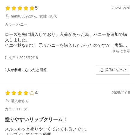
5
2025/12/20
nana05892さん
女性
30代
カラー:ハニー
ローズを先に購入しており、入荷があった為、ハニーを追加で購
入しました。
イエベ秋なので、元々ハニーを購入したかったのですが、実際ロ
ーズの方が個人的には万人に合うと思います。控えめながら華や
さらに表示
かさもあります。
注文日：2025/12/18
ローズがしっくりし過ぎて、ハニーが少し地味というか、控え目
に感じました。イエベ秋のメイクとは控えめに馴染むので、他の
参考になった
1人
が参考になったと回答
部分を目立たせたい時に唇を品良く控えめな印象にしてくれるの
4
2025/11/15
購入者さん
カラー:ローズ
塗りやすいリップクリーム！
スルスルッと塗りやすくてとても良いです。
リップとしてとても優秀。