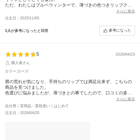
ただ、わたしはブルベウィンターで、薄づきの色つきリップクリ
ームというイメージでローズを選びましたが、
さらに表示
もともとの唇の色がしっかりあるタイプなのでベージュっぽい発
注文日：2025/11/05
色となりました。
冬はガッツリした色味を好むので、もう一つ濃い色を選ぶべきだ
参考になった
1人
が参考になったと回答
ったかなぁ…とは思いました。夏はヌーディーな色をつけること
が多いのでわたしにとっては夏向きの色です。（色味の参考にな
れば。）
ただ、とてもスルスルと塗りやすくて荒れることもないですの
5
2026/04/23
で、マスクをする日などに付けようと思います。
別の濃いめのお色と、色がつかないタイプも検討します。
購入者さん
☆4つはおもったより色味がわたしにとってはベージュよりだった
カラー:ローズ
ためです。
唇の荒れが気になり、手持ちのリップでは満足出来ず、こちらの
商品を見つけました。
色選びに悩みましたが、薄づきとの事でしたので、口コミの多い
ローズにしました。
さらに表示
注文が夜でしたが、翌々日には届きました。
自分用｜実用品・普段使い｜はじめて
口コミ通り、スーっとしたミント感があり、薄づきで、使い心地
注文日：2026/04/20
が良いです。
私は唇の色がある方なので、このくらいのつき方がちょうど良い
です。
とても丁寧の梱包で特別感があり嬉しかったです。
サンプルも同じ梱包だったので、少しわかりにくかったですが、