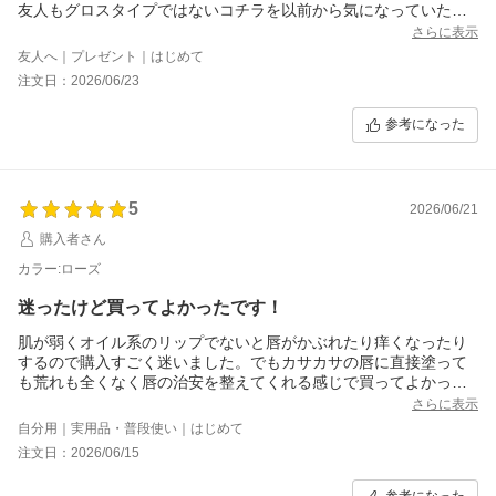
友人もグロスタイプではないコチラを以前から気になっていたと
のことで凄く喜んでくれました。
さらに表示
初めてオンラインを使用しましたが、発送も早く有り難かったで
友人へ｜プレゼント｜はじめて
す。
注文日：2026/06/23
参考になった
5
2026/06/21
購入者さん
カラー:ローズ
迷ったけど買ってよかったです！
肌が弱くオイル系のリップでないと唇がかぶれたり痒くなったり
するので購入すごく迷いました。でもカサカサの唇に直接塗って
も荒れも全くなく唇の治安を整えてくれる感じで買ってよかった
です！そして「いい物を使ってる?感」が使う度感じられて塗る度
さらに表示
に嬉しいです^^
自分用｜実用品・普段使い｜はじめて
着け心地は香りはなく、ほんの少しプランパーみたいなスースー
注文日：2026/06/15
感があって舌が当たると甘い感じがしますが、個人的には気にな
らないです。