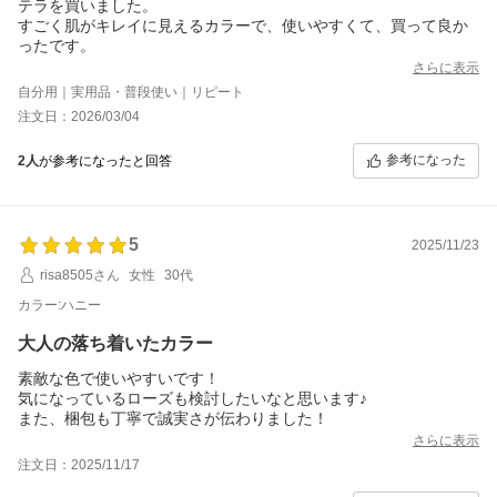
テラを買いました。
すごく肌がキレイに見えるカラーで、使いやすくて、買って良か
ったです。
さらに表示
自分用｜実用品・普段使い｜リピート
注文日：2026/03/04
参考になった
2人
が参考になったと回答
5
2025/11/23
risa8505さん
女性
30代
カラー:ハニー
大人の落ち着いたカラー
素敵な色で使いやすいです！
気になっているローズも検討したいなと思います♪
また、梱包も丁寧で誠実さが伝わりました！
さらに表示
注文日：2025/11/17