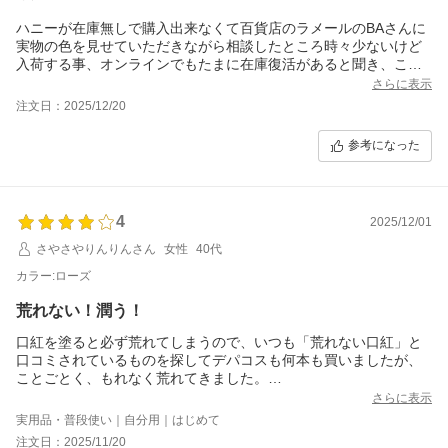
ハニーが在庫無しで購入出来なくて百貨店のラメールのBAさんに
実物の色を見せていただきながら相談したところ時々少ないけど
入荷する事、オンラインでもたまに在庫復活があると聞き、こち
らも何度かチェックしていたらハニー購入出来ました。塗り心地
さらに表示
はなめらかで塗ってる最中に体温でかなりとろけてあっというま
注文日：2025/12/20
に無くなりそうだったのでブラシ塗りしてます。色味は色素濃い
めな私の唇ではハニーもローズも大きく変わらないかなぁ。もち
参考になった
ろん荒れる事なくラメール製品らしく治安を保ってくれていま
す。ただコスパはあまり良くないのでリピは少し悩みます。荒れ
が酷く悩んでいる方は短期集中で使用するのもありかと思いま
す。
4
2025/12/01
さやさやりんりんさん
女性
40代
カラー:ローズ
荒れない！潤う！
口紅を塗ると必ず荒れてしまうので、いつも「荒れない口紅」と
口コミされているものを探してデパコスも何本も買いましたが、
ことごとく、もれなく荒れてきました。
こちらをSNSで紹介されているのを見つけて「これもどうせダメ
さらに表示
かな…」と思ったのですが、みなさんの口コミを読んでいたらど
実用品・普段使い｜自分用｜はじめて
うしても欲しくなりました。
注文日：2025/11/20