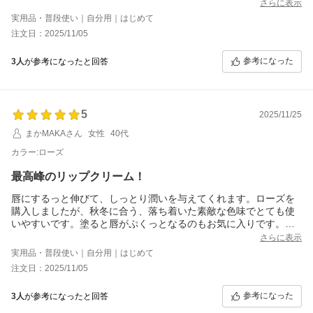
さらに表示
実用品・普段使い｜自分用｜はじめて
注文日：2025/11/05
参考になった
3人
が参考になったと回答
5
2025/11/25
まかMAKAさん
女性
40代
カラー:ローズ
最高峰のリップクリーム！
唇にするっと伸びて、しっとり潤いを与えてくれます。ローズを
購入しましたが、秋冬に合う、落ち着いた素敵な色味でとても使
いやすいです。塗ると唇がぷくっとなるのもお気に入りです。さ
すがのラ・メールさんなので、お値段はしますが気分があがる良
さらに表示
いお買い物しました。
実用品・普段使い｜自分用｜はじめて
注文日：2025/11/05
参考になった
3人
が参考になったと回答