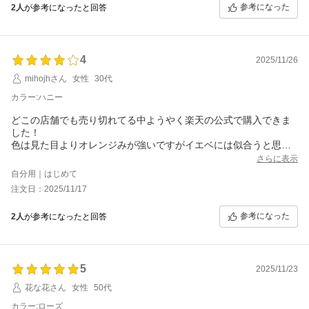
参考になった
2人
が参考になったと回答
4
2025/11/26
mihojhさん
女性
30代
カラー:ハニー
どこの店舗でも売り切れてる中ようやく楽天の公式で購入できま
した！
色は見た目よりオレンジみが強いですがイエベには似合うと思い
ます！塗ると縦じわはなくなります。
さらに表示
自分用｜はじめて
注文日：2025/11/17
参考になった
2人
が参考になったと回答
5
2025/11/23
花な花さん
女性
50代
カラー:ローズ