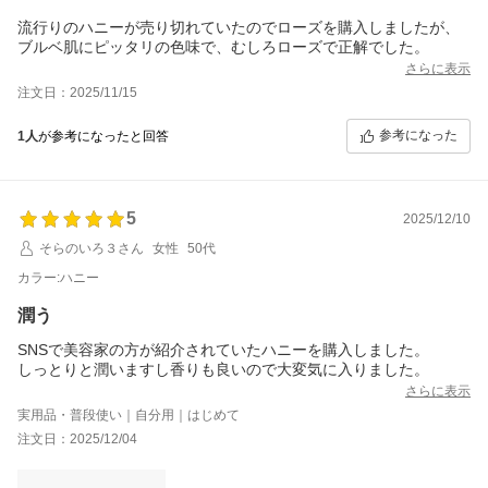
流行りのハニーが売り切れていたのでローズを購入しましたが、
ブルベ肌にピッタリの色味で、むしろローズで正解でした。
さらに表示
注文日：2025/11/15
参考になった
1人
が参考になったと回答
5
2025/12/10
そらのいろ３さん
女性
50代
カラー:ハニー
潤う
SNSで美容家の方が紹介されていたハニーを購入しました。
しっとりと潤いますし香りも良いので大変気に入りました。
さらに表示
実用品・普段使い｜自分用｜はじめて
注文日：2025/12/04