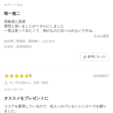
カラー:ペタル
唯一無二
高級感と質感
透明と迷いましたがペタルにしました
一度は使ってみたくて、他のものと比べられないですね
ジャータイプも気になってます
さらに表示
欲しい、たぶん買うと思います
自分用｜実用品・普段使い｜はじめて
注文日：2026/06/15
参考になった
5
2026/06/27
ヤン子1230さん
女性
40代
カラー:ローズ
オススメをプレゼントに
ココアを愛用しているので、友人へのプレゼントにローズを贈り
ました。