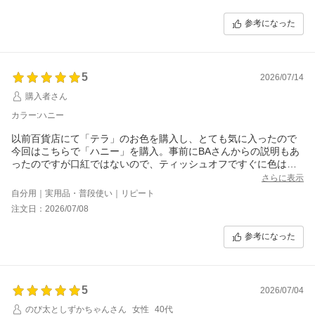
お値段がお高めなのでドキドキしながら試したところ、大丈夫で
した！
参考になった
大丈夫どころか、すごく潤ってプルプルします！
私の場合ですが、食事をしなければ3時間から4時間ぐらい経って
も潤いが続いています。
お色は本当はハニーを購入したかったのですが品切れだったので
5
ローズにしました。
2026/07/14
自分の唇に近いのか、あんまり印象が変わらないのが少し残念で
購入者さん
すが、塗るとツヤが出てナチュラルな仕上がりです。
カラー:ハニー
以前百貨店にて「テラ」のお色を購入し、とても気に入ったので
今回はこちらで「ハニー」を購入。事前にBAさんからの説明もあ
ったのですが口紅ではないので、ティッシュオフですぐに色は取
れてしまう、色付きリップクリームという感じです。
さらに表示
夏には特に気持ちの良いスーッとした感触で、唇も荒れません。
自分用｜実用品・普段使い｜リピート
高級感のあるパッケージも良いです。
注文日：2026/07/08
参考になった
5
2026/07/04
のび太としずかちゃんさん
女性
40代