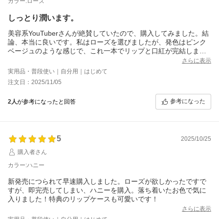
カラー:ローズ
しっとり潤います。
美容系YouTuberさんが絶賛していたので、購入してみました。結
論、本当に良いです。私はローズを選びましたが、発色はピンク
ベージュのような感じで、これ一本でリップと口紅が完結しま
す。
さらに表示
数時間経つと、潤いは少し落ちますが、唇の荒れはないですし、
実用品・普段使い｜自分用｜はじめて
しっとり感が持続しているので、さすがです。
注文日：2025/11/05
参考になった
2人
が参考になったと回答
5
2025/10/25
購入者さん
カラー:ハニー
新発売につられて早速購入しました。ローズが欲しかったですで
すが、即完売してしまい、ハニーを購入。落ち着いたお色で気に
入りました！特典のリップケースも可愛いです！
さらに表示