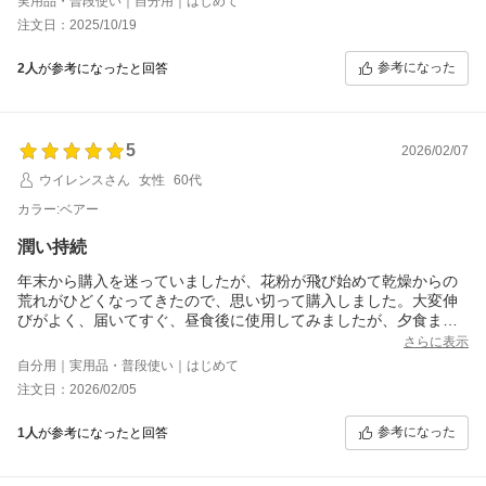
実用品・普段使い｜自分用｜はじめて
注文日：2025/10/19
参考になった
2人
が参考になったと回答
5
2026/02/07
ウイレンスさん
女性
60代
カラー:ベアー
潤い持続
年末から購入を迷っていましたが、花粉が飛び始めて乾燥からの
荒れがひどくなってきたので、思い切って購入しました。大変伸
びがよく、届いてすぐ、昼食後に使用してみましたが、夕食まで
の間ずっと潤いが続いていました。色はベアーを選びましたが、
さらに表示
つけた感じはほぼ無色で、上から口紅を塗っても邪魔しないと思
自分用｜実用品・普段使い｜はじめて
います。リップクリームで偶にある、油臭さもないし、今年はこ
注文日：2026/02/05
れで花粉の季節を乗り越えられそうです。
参考になった
1人
が参考になったと回答