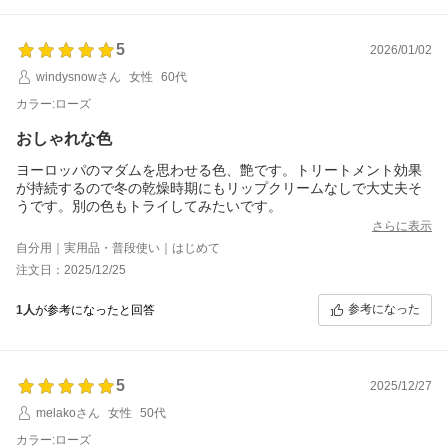
5
2026/01/02
windysnowさん
女性
60代
カラー:ローズ
おしゃれな色
ヨーロッパのマダムを思わせる色、艶です。トリートメント効果
が持続するので冬の乾燥時期にもリップクリームなしで大丈夫そ
うです。別の色もトライしてみたいです。
さらに表示
自分用｜実用品・普段使い｜はじめて
注文日：2025/12/25
参考になった
1人
が参考になったと回答
5
2025/12/27
melakoさん
女性
50代
カラー:ローズ