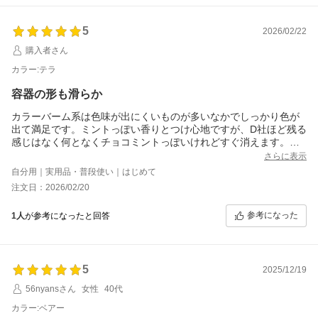
5
2026/02/22
購入者さん
カラー:テラ
容器の形も滑らか
カラーバーム系は色味が出にくいものが多いなかでしっかり色が
出て満足です。ミントっぽい香りとつけ心地ですが、D社ほど残る
感じはなく何となくチョコミントっぽいけれどすぐ消えます。到
着すぐ半日室内で化粧直し無しで食事一回で過ごしてみて、艶は
さらに表示
落ち着きますが、縦皺の目立ちにくい落ち方で色はしっかり残っ
自分用｜実用品・普段使い｜はじめて
ています。お値段はしますが満足です。購入したテラは明度が低
注文日：2026/02/20
く落ち着いたブラウンレッドです。春に向けて他のお色も欲しく
なりました。
参考になった
1人
が参考になったと回答
5
2025/12/19
56nyansさん
女性
40代
カラー:ベアー