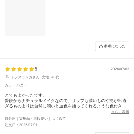
参考になった
5
2026/07/03
トフスランカさん
女性
40代
カラー:ハニー
とてもよかったです。
普段からナチュラルメイクなので、リップも濃いものや艶が出過
ぎるものよりは自然に潤いと血色を補ってくれるような色付きバ
ームタイプが好みです。
さらに表示
自分用｜実用品・普段使い｜はじめて
これまでDiorのアディクトリップグロウを愛用していたのです
注文日：2026/07/01
が、ラメールのリップバームの使い心地がとても良かったので、
買い替えのタイミングでこちらをトライ。