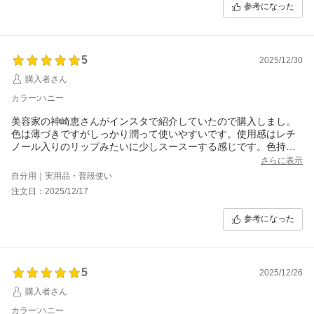
参考になった
塗り心地はリップバームとほぼ同じ、ベタベタせず自然に唇が潤
う感じがちょうどいいです。
色はハニーにしました、正直もう少し発色するかと思いました
が、私のオータム肌の上ではほぼベアーな見え方です。でも、何
も塗ってないようには見えず、ちゃんと上品に血色も良くなるの
5
2025/12/30
で、ナチュラルメイクとしては程よいのだと思います。
購入者さん
こちらのリップは飲食するとすぐに色が落ちますが、不自然にス
カラー:ハニー
テインが残るものよりこれだけサラッと落ちるくらいの方が自然
だし唇にも負担なくていいのかなーと感じました。
美容家の神崎恵さんがインスタで紹介していたので購入しまし。
色が落ちても唇はしっとりしてるので、無理に色を残すリップで
色は薄づきですがしっかり潤って使いやすいです。使用感はレチ
カピカピするより、ずっとずっと快適です。
ノール入りのリップみたいに少しスースーする感じです。色持ち
はあまり良くないですが、下地いらずで塗り直せるため、便利か
さらに表示
ノールックでもグリグリ塗れそうなので、私にとってはとても使
と思います。何を使ってもベロベロに唇の皮が向けるという人に
自分用｜実用品・普段使い
いやすく、持ち歩いてたくさん使うと思います。
おすすめ。ケースも高級感があって嬉しいです。もう少ししっか
注文日：2025/12/17
なので、すぐ無くなる気が…します。コスパだけが…敵です。
り色が発色してくれたら嬉しいかな。次はココアが欲しいです。
参考になった
5
2025/12/26
購入者さん
カラー:ハニー