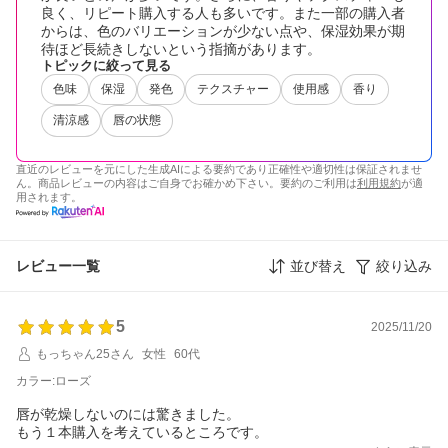
良く、リピート購入する人も多いです。また一部の購入者
からは、色のバリエーションが少ない点や、保湿効果が期
待ほど長続きしないという指摘があります。
トピックに絞って見る
色味
保湿
発色
テクスチャー
使用感
香り
清涼感
唇の状態
直近のレビューを元にした生成AIによる要約であり正確性や適切性は保証されませ
ん。商品レビューの内容はご自身でお確かめ下さい。要約のご利用は
利用規約
が適
用されます。
レビュー一覧
並び替え
絞り込み
5
2025/11/20
もっちゃん25さん
女性
60代
カラー:ローズ
唇が乾燥しないのには驚きました。
もう１本購入を考えているところです。