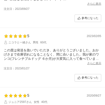
ある時YouTubeで同じ犬種の方がワンワンデリカさんのドッグフ
さらに表示
ードあげてるのをたまたま見つけ調べたところ口コミも良かった
注文日：2023/09/27
ので試しに購入してみることに‥
まず驚いたのがウンチが臭くないことでした！！
参考になった
軟便気味だったのも良くなり驚きの連続(*ﾟ▽ﾟ)ﾉ
あと元々食欲旺盛なコでしたがこちらに切り替えてからはより食
いつきが良くペロリと平らげてくれます。（もっとあげたくなっ
ちゃう。笑）
5
2023/02/05
もう絶対にリピート確定です(^.^)
良いドッグフードに出会え嬉しい気持ちでいっぱいです！
ニコラと一緒さん
男性
60代
ありがとうございました！
この度は発送を急いでいただき、ありがとうございました。おか
げさまで在庫切れになることなく、間に合いました。我が家のワ
ンコ(フレンチブルドッグ ６か月)が大変気に入って食べていま
す。実は先代犬の時からこちらのフードが気になっていたのです
さらに表示
が、先代犬は病気があり療法食でしたので食べさせてあげられま
注文日：2023/01/27
せんでした。今の二代目ワンコは初めはブリーダーさんの所で食
べていたものをあげていたのですが、食いつきが悪くなってきた
参考になった
ので、それならとこちらのフードを試したところ、大変気に入り
すごい勢いで食べています。これからもお世話になります。あり
がとうございました。
5
2020/09/27
ジュニア2597さん
女性
40代