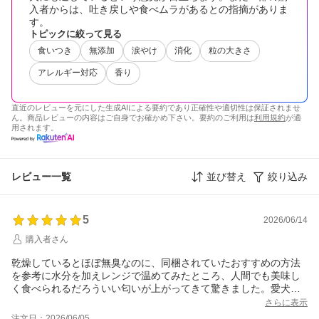
入者からは、吐き戻しや食べムラがあるとの指摘がありま
す。
トピックに絞って見る
食いつき
無添加
涙やけ
消化
粒の大きさ
アレルギー対応
香り
直近のレビューを元にした生成AIによる要約であり正確性や適切性は保証されませ
ん。商品レビューの内容はご自身でお確かめ下さい。要約のご利用は
利用規約
が適
用されます。
レビュー一覧
並び替え
絞り込み
5
2026/06/14
購入者さん
乾燥しているとほぼ無臭なのに、同梱されていたおすすめの方法
を参考に水分を加えレンジで温めてみたところ、人間でも美味し
く食べられるだろういい匂いが上がってきて驚きました。愛犬も
大喜びです。排便状況から、水分調整には注意が必要ですが水分
さらに表示
を加えオートミールのようにした方が早食いも防げ、水分摂取も
注文日：2026/06/05