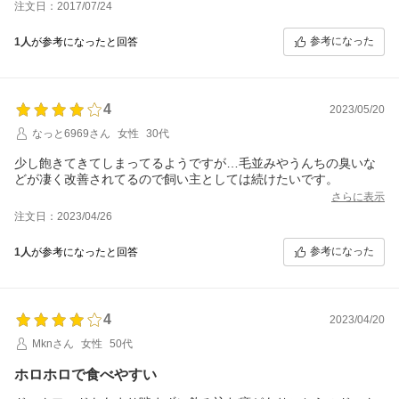
注文日：2017/07/24
色も黄色に近く、乾いていて硬くて軽い感じは初体験でした。
匂いはそんなにしません。お野菜のような干し草のような
参考になった
1人
が参考になったと回答
香ばしい香りがするくらい。
フードを触ったときのべたつきもなし。
ウチノコの「！」という反応がすごく、
いい食いつきです。
4
食べ始めて２日めで便がかちかちになり、不思議に思っていたと
2023/05/20
ころ、
なっと6969さん
女性
30代
「水分量が少ないのでフードをふやかしたりしてみてください
ね」と
少し飽きてきてしまってるようですが…毛並みやうんちの臭いな
丁寧なアドバイスをいただきました。
どが凄く改善されてるので飼い主としては続けたいです。
お迎えした時から、拾えないほどの軟便体質のウチノコ。
さらに表示
病院通いといろいろなフードのお試しで
注文日：2023/04/26
とあるメーカーの療法食に辿りつきましたが、
ヒューマングレードとは程遠く、
参考になった
1人
が参考になったと回答
半量以上はあげたくないのが現状です。
（半量以下にするとまた軟便に）
残りの半量はできるだけいいものをあげたい。
ワンワンデリカさんの餌で便がスムーズな硬さになるならと
少しづつ、療法食のフードを減らしています。
4
2023/04/20
お湯でふやかしたあたたかいフードは本当に食欲をそそるようで
Mknさん
女性
50代
す。
夏場でついつい水分も足りなかったりする中、
ホロホロで食べやすい
食事後の満足げな顔と、お皿を隅々まで舐める姿が
おいしさを証明していると思います。