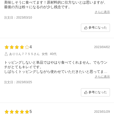
美味しそうに食べてます！原材料的に仕方ないとは思いますが、
最後の方は粉々になるのが少し残念です。
さらに表示
注文日：2023/03/10
参考になった
4
2023/04/02
ありりん７７５５さん
女性
40代
トッピングしないと単品ではやはり食べてくれません。でもウン
チがとてもキレイです。
しばらくトッピングしながら使わせていただきたいと思ってま
す。
さらに表示
いつも同梱でオマケとしていただいているおやつがとても美味し
注文日：2023/03/25
いみたいです。あれはどの商品なのでしょうか？
週末に注文すると到着までに時間がかかるみたいなので余裕をも
参考になった
って注文したほうが良さそうです。
5
2023/01/29