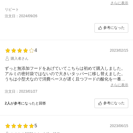
ろしくお願いします
さらに表示
リピート
注文日：2024/09/26
参考になった
4
2023/02/15
購入者さん
ずっと無添加フードをあげていてこちらは初めて購入しました。
アルミの密封袋ではないので大きいタッパーに移し替えました。
うちは小型犬なので消費ペースが遅く且つフードの酸化を一番心
配しているのでいつも1kg袋をまとめ買いして新鮮なものを与える
さらに表示
ようにしていたので、これの1kg袋もあればいいのになぁと思いま
注文日：2023/01/27
した。
食いつき自体はとても良かったです。美味しそうに食べていま
参考になった
2人
が参考になったと回答
す。
5
2023/06/15