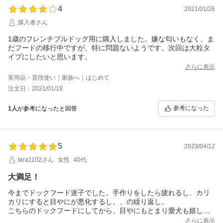
4
2021/01/26
購入者さん
1歳のフレンチブルドッグ用に購入しました。嫌な匂いもなく、ま
だフードの移行中ですが、特に問題ないようです。次回は大粒タ
イプにしたいと思います。
さらに表示
実用品・普段使い｜家族へ｜はじめて
注文日：2021/01/18
参考になった
1人
が参考になったと回答
5
2023/04/12
tera1102さん
女性
40代
大満足！
今までドックフード迷子でした。手作りをしたら疲れるし、カリ
カリにすると目やにが悪化するし、、の繰り返し。
こちらのドックフードにしてから、目やにもとまり愛犬も嬉しそ
う！！先日トリミングに行ったら全身肌が綺麗になりましたね！
さらに表示