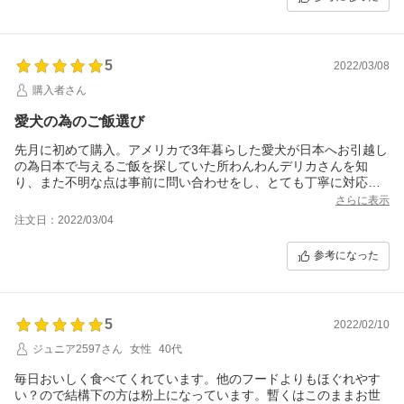
5
2022/03/08
購入者さん
愛犬の為のご飯選び
先月に初めて購入。アメリカで3年暮らした愛犬が日本へお引越し
の為日本で与えるご飯を探していた所わんわんデリカさんを知
り、また不明な点は事前に問い合わせをし、とても丁寧に対応し
ていただきました。一度試してみようと思い購入し約1ヶ月与えた
さらに表示
所、便や皮膚の不調もなく体調も良好なのでこのまま続けていこ
注文日：2022/03/04
うと思い今回2回目の購入です！！素敵なご飯に出会えました。
ちなみに3キロの商品もあればなぁっと思ってたりも。
参考になった
5
2022/02/10
ジュニア2597さん
女性
40代
毎日おいしく食べてくれています。他のフードよりもほぐれやす
い？ので結構下の方は粉上になっています。暫くはこのままお世