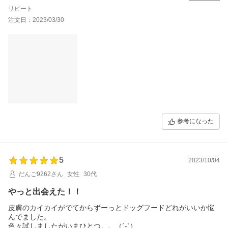
と褒められました！ 配送も早く文句なしです。（定期購入があれ
リピート
ばいいな、、）
注文日：2023/03/30
参考になった
5
2023/10/04
だんご9262さん
女性
30代
やっと出会えた！！
皮膚のカイカイがでてからずーっとドッグフードどれがいいか悩
んでました。
色々試しましたがいまひとつ。。（´-`）