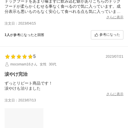
ドックフードをあまり噛まずに飲み込む癖がありこちらのドック
フードが柔らかくむせる事なく食べるので気に入っています。成
分表示も悪いものもなく安心して食べれる点も気に入っていま
す。難点としては、柔らかいので袋の最後の方になると結構な量
さらに表示
で粉末っぽくなっていて食べる事が出来ないのが勿体なく感じま
注文日：2023/04/15
す。
参考になった
1人
が参考になったと回答
5
2023/07/21
mocomam16さん
女性
30代
涙やけ完治
ずっとリピート商品です！
涙やけも治りました
さらに表示
注文日：2023/07/13