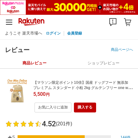
ようこそ 楽天市場へ
ログイン
会員登録
レビュー
商品ページへ
商品レビュー
ショップレビュー
【マラソン限定ポイント10倍】国産 ドッグフード 無添加
プレミアム スタンダード 小粒 2kg グルテンフリー one wan
delica ワンワンデリカ アレルギー対策
5,500
円
お気に入りに追加
購入する
4.52
(201件)
5
144件