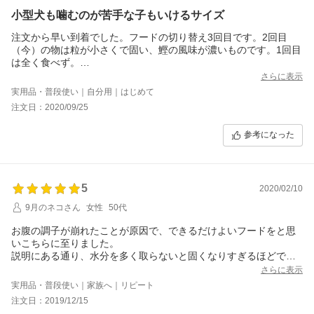
小型犬も噛むのが苦手な子もいけるサイズ
注文から早い到着でした。フードの切り替え3回目です。2回目
（今）の物は粒が小さくで固い、鰹の風味が濃いものです。1回目
は全く食べず。
こちらも初めてで心配でした、一粒は小さい。砕けやすくほんの
さらに表示
り鰹の香りがします。実際私が食べても今のフードは固さを感じ
実用品・普段使い｜自分用｜はじめて
ましたがこちらはシャリシャリとすぐに砕けます。ただふやかす
注文日：2020/09/25
お湯の調整がうちの子は難しく、柔らかすぎず粒感ありすぎず…
やっと慣れてきました。
参考になった
切り替え当初はご飯の時に一緒にポリポリおいしいねぇ、と食べ
てるうちに私がはまりそうな味です。
5
2020/02/10
9月のネコさん
女性
50代
お腹の調子が崩れたことが原因で、できるだけよいフードをと思
いこちらに至りました。
説明にある通り、水分を多く取らないと固くなりすぎるほどで、
体に合わないおやつを食べない限り快便の状態が続いています。
さらに表示
お味も満足らしく、毎回あっという間に完食です。
実用品・普段使い｜家族へ｜リピート
以前はたんぱく質を多く含む某有名なフードを使用していました
注文日：2019/12/15
が、たんぱく質は多ければそれだけ腎臓に負担もかけるように思