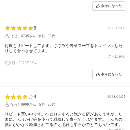
います。何事もバランスが大事なのだなと。
参考になった
最近、子猫を家族に迎え、できれば猫用のフードもこちらで製造
していただきたいと願うほど満足しています。
唯一不安なのは、賞味期限が短く保存がきかないことでしょう
か。普段の日常は問題ないのですが、天変地異などの災害時に備
5
えて保管ができないことが悩みです。
2023/09/06
はせこ6735さん
女性
30代
何度もリピートしてます。ささみや野菜スープをトッピングした
りして食べさせてます。
さらに表示
注文日：2023/09/04
参考になった
4
2023/06/04
なっと6969さん
女性
30代
リピート買い中です。ヘビロテすると飽きる癖がありますが、た
まに、ふりかけ等を使って継続して食べてくれてます。うんちの
臭いがかなり軽減されてるのと毛質も柔らかでとても良いです。