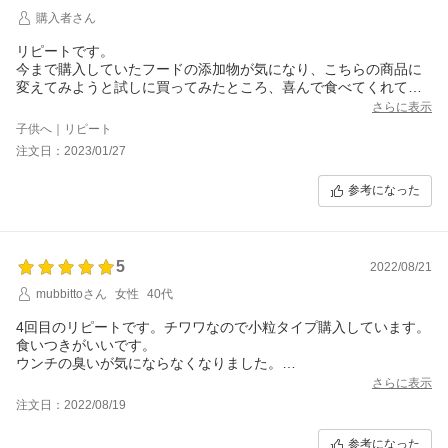
購入者さん
リピートです。
今まで購入していたフードの添加物が気になり、こちらの商品に
変えてみようと試しに買ってみたところ、喜んで食べてくれてい
るので、再度購入しました。まだ前のフードと混ぜながら移行し
さらに表示
ているところなのですが、一袋なくなる頃にはこちらのみにする
子供へ｜リピート
予定です。毎年夏頃に血液検査をするので、いい状態であること
注文日：2023/01/27
を願っています。
参考になった
5
2022/08/21
mubbittoさん
女性
40代
4回目のリピートです。チワワなので小粒タイプ購入しています。
食いつきがいいです。
ウンチの臭いが気にならなくなりました。
これからも買い続けたいです。
さらに表示
注文日：2022/08/19
参考になった