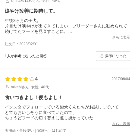
simitaku1130さん
男性
40代
涙やけ改善に期待して。
生後3ヶ月の子犬。
片目だけ涙やけが出てきてしまい、ブリーダーさんに勧められて
続けてたフードを見直すことに。
ワンワンデリカは涙やけや髭やけの改善の口コミが多かったので
さらに表示
購入。
注文日：2023/02/01
フードの賞味期限の短さや、柔らかく砕けるような粒から見える
野菜に安心感を覚えました。
参考になった
1人
が参考になったと回答
まだ始めたばかりなので改善具合はこれから期待なんですが、食
いつきがとてもいい！
高級なお品物ではあるので、そこをもう少し！と思ってしまいま
すが、生産側の思いと手間とを拝読し、これなら仕方ないかなと
4
2017/08/04
納得出来ました。
しばらく続けさせてもらいます！
mikaMさん
女性
40代
食いつきよし！便もよし！
インスタでフォローしている柴犬くんたちがお試ししていて
とてもおいしそうに食べていたので、
ちょうどフードの切り替えに差し掛かっていた
ウチノコ（柴犬／オス／１歳０ヶ月／９キロ）にも試してみまし
さらに表示
た。
実用品・普段使い｜家族へ｜はじめて
フードの不揃いな感じが手作り感満載。