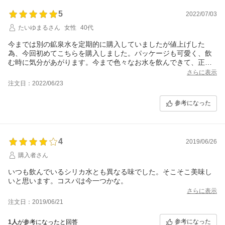
5
2022/07/03
たいゆまるさん
女性
40代
今までは別の鉱泉水を定期的に購入していましたが値上げした
為、今回初めてこちらを購入しました。パッケージも可愛く、飲
む時に気分があがります。今まで色々なお水を飲んできて、正直
どれも体の為に摂っているだけで、美味しいと思ったこともゴク
さらに表示
ゴク飲めたこともありませんでしたが、こちらはすぅーっと体に
注文日：2022/06/23
馴染むように美味しくゴクゴク飲め、それが一番驚いたことで
す。もっと早く出会いたかったです。とても気に入ったので、こ
参考になった
れからお世話になると思います。よく飲めるのですぐになくなり
そうなので、まずは週明け(お買い物マラソン中)に追加注文するつ
もりです。せっかく出会えたので、ぜひとも値上げしないで頑張
ってほしい商品です。
4
2019/06/26
購入者さん
いつも飲んでいるシリカ水とも異なる味でした。そこそこ美味し
いと思います。コスパは今一つかな。
さらに表示
注文日：2019/06/21
参考になった
1人
が参考になったと回答