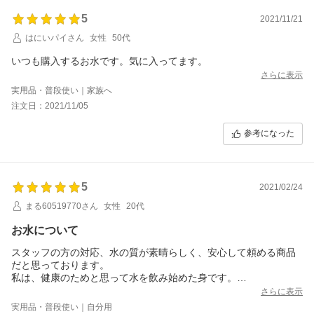
5
2021/11/21
はにいパイさん
女性
50代
いつも購入するお水です。気に入ってます。
さらに表示
実用品・普段使い｜家族へ
注文日：2021/11/05
参考になった
5
2021/02/24
まる60519770さん
女性
20代
お水について
スタッフの方の対応、水の質が素晴らしく、安心して頼める商品
だと思っております。
私は、健康のためと思って水を飲み始めた身です。
試しにと思い注文したのがこのお水でした。
さらに表示
このお水はとても飲みやすく、気がついたら一本開けてたという
実用品・普段使い｜自分用