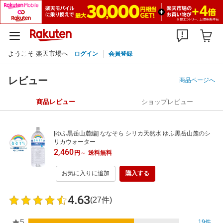
ようこそ 楽天市場へ
ログイン
会員登録
レビュー
商品ページへ
商品レビュー
ショップレビュー
[ゆふ黒岳山麓編] ななそら シリカ天然水 ゆふ黒岳山麓のシ
リカウォーター
2,460
円
～
送料無料
お気に入りに追加
購入する
4.63
(27件)
5
19件