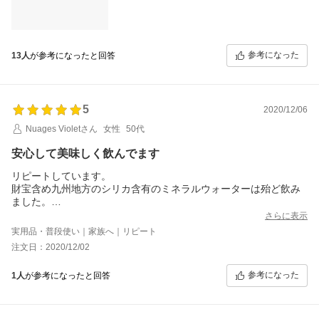
参考になった
13人
が参考になったと回答
5
2020/12/06
Nuages Violetさん
女性
50代
安心して美味しく飲んでます
リピートしています。
財宝含め九州地方のシリカ含有のミネラルウォーターは殆ど飲み
ました。
シリカ含有ミネラルウォーターを飲み続けたからといって本当に
さらに表示
骨や髪に効果があるのかのエビデンスはないと思いますが、
実用品・普段使い｜家族へ｜リピート
緑茶を淹れた時に生臭さを感じないミネラルウォーターは『なな
注文日：2020/12/02
そら』でした。
単純にお茶の香りが良く出て美味しく感じるので、リピートして
参考になった
1人
が参考になったと回答
います。
水も生まれた地域、小さい頃に飲んでいた水に近いものを好む傾
向があるかもしれませんが、
千葉県育ち、10代から都内在住の人間でも