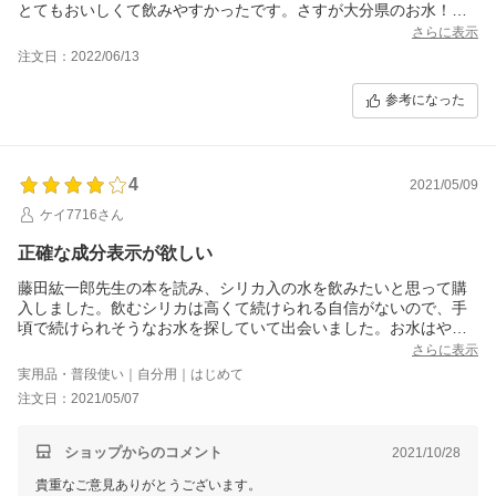
とてもおいしくて飲みやすかったです。さすが大分県のお水！
大分に住んでる人がうらやましいですね
さらに表示
注文日：2022/06/13
参考になった
4
2021/05/09
ケイ7716さん
正確な成分表示が欲しい
藤田紘一郎先生の本を読み、シリカ入の水を飲みたいと思って購
入しました。飲むシリカは高くて続けられる自信がないので、手
頃で続けられそうなお水を探していて出会いました。お水はやわ
らかく、とても飲みやすくて美味しかったです。常温でもごくご
さらに表示
く飲めました。シリカ含量、硬度の表示がラベルと箱に貼ってあ
実用品・普段使い｜自分用｜はじめて
るシールで違うので、どの表示を信じていいのかわかりません。p
注文日：2021/05/07
Hも知りたいです。
ショップからのコメント
2021/10/28
貴重なご意見ありがとうございます。