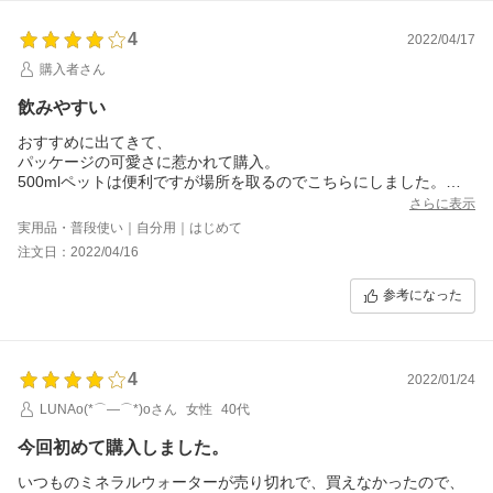
4
2022/04/17
購入者さん
飲みやすい
おすすめに出てきて、
パッケージの可愛さに惹かれて購入。
500mlペットは便利ですが場所を取るのでこちらにしました。
先に購入していた別店舗のシリカ水に比べてシリカ含有量は多い
さらに表示
ものの柔らかく飲みやすくて満足です。
実用品・普段使い｜自分用｜はじめて
配送も早かったです。
注文日：2022/04/16
参考になった
4
2022/01/24
LUNAo(*⌒―⌒*)oさん
女性
40代
今回初めて購入しました。
いつものミネラルウォーターが売り切れで、買えなかったので、