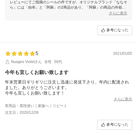
レビューにてご指摘のシールの件ですが、オリジナルブランド「ななそ
ら」には「由布」と「阿蘇」の2商品があり、「阿蘇」の商品の外箱
に、商品説明を記載したシールを貼付しているのですが、誤って「由
さらに表示
布」のほうにシールを貼っていた可能性がございます。
シリカ含有量は商品ラベルに記載の通りとなります。
参考になった
レビューに気付かず、重ね重ね申し訳ございませんでした。
5
2021/01/05
Nuages Violetさん
女性
50代
今年も宜しくお願い致します
年末営業日ギリギリに注文し迅速に発送下さり、年内に配達され
ました。ありがとうございます。
今年も宜しくお願い致します！
さらに表示
実用品・普段使い｜家族へ｜リピート
注文日：2020/12/28
参考になった