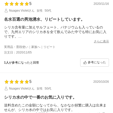
5
こちらのミネラルウォーターは飲みやすいと感じてます。
2020/11/16
あくまで主観ですが。
Nuages Violetさん
女性
50代
名水百選の男池湧水、リピートしています。
シリカ含有量に加えサルフェート、バナジウムも入っているの
で、九州エリアのシリカ水を全て飲んでみた中でも特にお気に入
りです。
他のシリカ含有のミネラルウォーターには時折生臭さを感じてし
さらに表示
まうものがありますが、
実用品・普段使い｜家族へ｜リピート
硬度85の割に、こちらは美味しくまろやかに感じてます。
注文日：2020/11/05
参考になった
1人
が参考になったと回答
5
2020/10/26
Nuages Violetさん
女性
50代
シリカ水の中で一番のお気に入りです。
送料含めたこの金額になってから、なかなか頻繁に購入は出来ま
せんが、シリカ水の中ではお気に入りです。