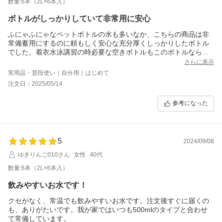
数量:6本（2L×6本入）
ボトルがしっかりしていて非常用に安心
ふにゃふにゃなペットボトルの水も多いなか、こちらの商品は非
常備蓄用にするのに頼もしく安心な充分厚くしっかりしたボトル
でした。着衣水泳講習の時必要な空きボトルもこのボトルなら文
句なしでしょう。（非常時にはそういう使い方をする可能性もあ
さらに表示
るので安心です）。
実用品・普段使い｜自分用｜はじめて
お水は普通の美味しいお水でした。採水地が明記されているのが
注文日：2025/05/14
安心で良いです。
参考になった
5
2024/09/08
ゆきりんご010さん
女性
40代
数量:6本（2L×6本入）
飲みやすいお水です！
クセがなく、常温でも飲みやすいお水です。注文後すぐに届くの
も、ありがたいです。我が家ではいつも500mlのタイプと合わせ
て常備しています。