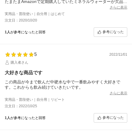
たまたまAmazonで定期購入していたミネラルウォーターが欠品し
ていたので、こちらを購入した次第。
さらに表示
飲みやすく、九州の深蒸し茶に非常に合います。
実用品・普段使い｜自分用｜はじめて
注文日：2020/10/20
参考になった
1人
が参考になったと回答
5
2022/11/01
購入者さん
大好きな商品です
この商品が今まで飲んだ中硬水な中で一番飲みやすく大好きで
す。これからも飲み続けていきたいです。
さらに表示
実用品・普段使い｜自分用｜リピート
注文日：2022/10/25
参考になった
1人
が参考になったと回答