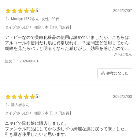
5
2026/07/07
Marilyn1752さん
女性
30代
タイプ:さっぱり | 種類:3本【330円お得】
アトピーなので美白化粧品の使用は諦めていましたが、こちらは
アルコール不使用だし肌に異常現れず。３週間ほど使用してから
朝鏡を見たらパッと明るくなった感じがし、効果を感じたので継
続して使用したい。
さらに表示
注文日：2026/06/01
参考になった
5
2026/07/03
購入者さん
タイプ:さっぱり | 種類:2本【110円お得】
ニキビで悩む娘に購入しました。
ファンケル商品にしてから少しずつ綺麗な肌に戻って来ました。
引き継ぎ使用したいと思います。