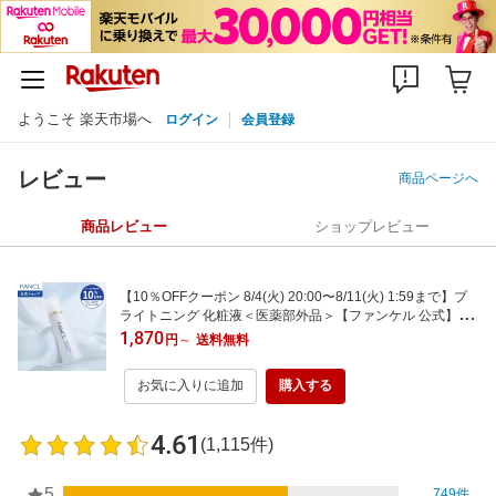
ようこそ 楽天市場へ
ログイン
会員登録
レビュー
商品ページへ
商品レビュー
ショップレビュー
【10％OFFクーポン 8/4(火) 20:00〜8/11(火) 1:59まで】ブ
ライトニング 化粧液＜医薬部外品＞【ファンケル 公式】[FA
NCL 化粧水 無添加 スキンケア コスメ 乾燥肌 ビタミンc 保
1,870
円
～
送料無料
湿 フェイスケア シミケア シミ予防 ビタミンc誘導体 肌荒れ
ケア 肌あれ 肌ケア 敏感肌]
お気に入りに追加
購入する
4.61
(1,115件)
5
749件