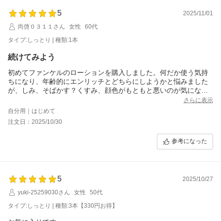
5
2025/11/01
尚啓０３１１さん
女性
60代
タイプ:しっとり | 種類:1本
続けてみよう
初めてファンケルのローションを購入しました。何だか使う気持
ちになり、年齢的にエンリッチとどちらにしようかと悩みました
が、しみ、そばかす？くすみ、顔色がもともと悪いのが気になっ
ているのでブライトニングに決めました、これからはしっとりを
さらに表示
使っていきたいと思います。
自分用｜はじめて
注文日：2025/10/30
参考になった
5
2025/10/27
yuki-25259030さん
女性
50代
タイプ:しっとり | 種類:3本【330円お得】