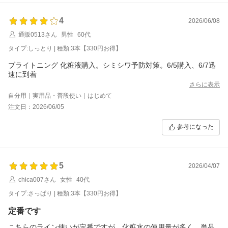
4
2026/06/08
通販0513さん
男性
60代
タイプ:しっとり | 種類:3本【330円お得】
ブライトニング 化粧液購入。シミシワ予防対策。6/5購入、6/7迅
速に到着
さらに表示
自分用｜実用品・普段使い｜はじめて
注文日：2026/06/05
参考になった
5
2026/04/07
chica007さん
女性
40代
タイプ:さっぱり | 種類:3本【330円お得】
定番です
こちらのライン使いが定番ですが、化粧水の使用量が多く、単品