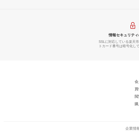
情報セキュリティ
SSLに対応している楽天
トカード番号は暗号化し
会
買
閲
購
企業情