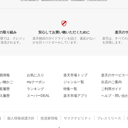
の取り組み
安心してお買い物いただくために
楽天の
市場では、クレジッ
楽天独自のガイドラインを設け、違反がない
楽天は、すべての
て送信されます。
かを日々パトロールしています。
を目指します。
員情報
お気に入り
楽天市場トップ
楽天のサービス
い物かご
myクーポン
ジャンル一覧
出店のご案内
覧履歴
ランキング
特集一覧
ご利用ガイド
入履歴
スーパーDEAL
楽天市場アプリ
ヘルプ・問い合
報
個人情報保護方針
投資家情報
サステナビリティ
プレスリリース