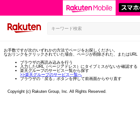
お手数ですが次のいずれかの方法でページをお探しください。
なおリンクをクリックされていた場合、ページが削除された、またはURL
ブラウザの再読み込みを行う
入力したURL（ページアドレス）にタイプミスがないか確認する
楽天グループのサービス一覧から探す
>>
楽天グループのサービス一覧へ
ブラウザの「戻る」ボタンを押して前画面からやり直す
Copyright (c) Rakuten Group, Inc. All Rights Reserved.