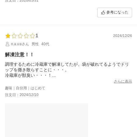
注文日：2020/05/31
参考になった
1
2024/12/26
n.a.v.eさん
男性
40代
解凍注意！！
調理するために冷蔵庫で解凍してたが、袋が破れてるようでドリ
ップを撒き散らすことに・・・。
冷蔵庫が獣臭い・・・！
もう少ししっかりと包装してもらいたい！
さらに表示
全ての食材が獣臭で食欲失せました！
趣味｜自分用｜はじめて
火を通せば良いんだろうけど、冷蔵庫の掃除もしないといけなく
注文日：2024/12/10
なったので全て処分！！
高い勉強代でした。