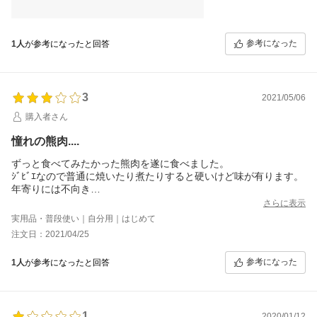
参考になった
1人
が参考になったと回答
3
2021/05/06
購入者さん
憧れの熊肉....
ずっと食べてみたかった熊肉を遂に食べました。
ｼﾞﾋﾞｴなので普通に焼いたり煮たりすると硬いけど味が有ります。
年寄りには不向き
柔らかくするには調理には圧力鍋必須と思います
さらに表示
硬いので食べるとお腹いっぱいになりﾀﾞｲｴｯﾄできそうです(笑)個人
実用品・普段使い｜自分用｜はじめて
的には調味料ﾅｼです
注文日：2021/04/25
ﾋﾞｯｸﾘしたのが犬がこの匂いすら嫌がって逃げる事。鹿肉の様に匂
いだけで喜ばないんです
参考になった
1人
が参考になったと回答
強い獣の匂いが解るんでしょうか
1
2020/01/12