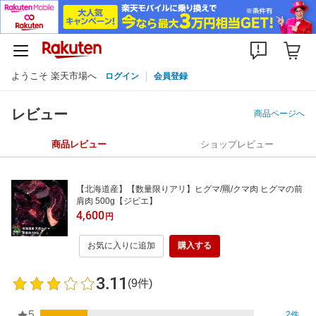
ようこそ 楽天市場へ
ログイン
会員登録
レビュー
商品ページへ
商品レビュー
ショップレビュー
【北海道産】【数量限りアリ】ヒグマ/羆/クマ肉 ヒグマの前
肩肉 500g【ジビエ】
4,600
円
お気に入りに追加
購入する
3.11
(9件)
5
2件