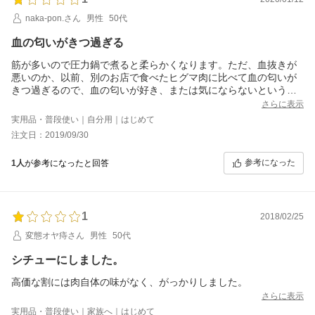
naka-pon.さん
男性
50代
血の匂いがきつ過ぎる
筋が多いので圧力鍋で煮ると柔らかくなります。ただ、血抜きが
悪いのか、以前、別のお店で食べたヒグマ肉に比べて血の匂いが
きつ過ぎるので、血の匂いが好き、または気にならないという人
以外には購入自体をお薦めできません。
さらに表示
実用品・普段使い｜自分用｜はじめて
注文日：2019/09/30
参考になった
1人
が参考になったと回答
1
2018/02/25
変態オヤ痔さん
男性
50代
シチューにしました。
高価な割には肉自体の味がなく、がっかりしました。
さらに表示
実用品・普段使い｜家族へ｜はじめて