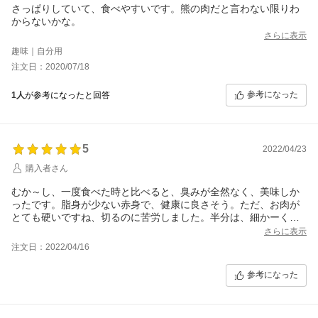
さっぱりしていて、食べやすいです。熊の肉だと言わない限りわ
からないかな。
さらに表示
趣味｜自分用
注文日：2020/07/18
参考になった
1人
が参考になったと回答
5
2022/04/23
購入者さん
むか～し、一度食べた時と比べると、臭みが全然なく、美味しか
ったです。脂身が少ない赤身で、健康に良さそう。ただ、お肉が
とても硬いですね、切るのに苦労しました。半分は、細かーく切
って、味噌漬けにして、焼肉にして食べました。残り半分は、圧
さらに表示
力鍋でシチューにしました。また、購入したいです。
注文日：2022/04/16
参考になった