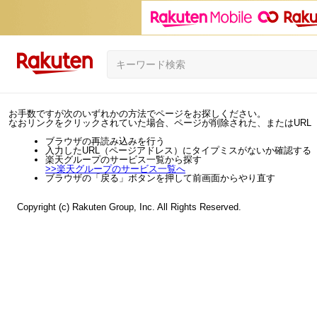
お手数ですが次のいずれかの方法でページをお探しください。
なおリンクをクリックされていた場合、ページが削除された、またはURL
ブラウザの再読み込みを行う
入力したURL（ページアドレス）にタイプミスがないか確認する
楽天グループのサービス一覧から探す
>>
楽天グループのサービス一覧へ
ブラウザの「戻る」ボタンを押して前画面からやり直す
Copyright (c) Rakuten Group, Inc. All Rights Reserved.