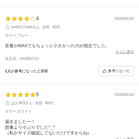
あることで充実されたご様子が伝わり、嬉しい限りです。
また、接続や説明書の内容についても安心感を感じていただけたこと、
4
メーカーとして大切にしている部分をお褒めいただき光栄です。ぜひ2
2026/07/25
台目のご購入もご検討いただき、TWS機能を活用したステレオサウン
ami5217amiさん
女性
40代
ドもお楽しみください。
引き続き、快適な音楽ライフをお楽しみいただけますように願っており
カラー:ブルー
ます♪
素敵なレビューをありがとうございました！
音量がMAXでもちょっと小さかったのが残念でした。
さらに表示
FUNLOGYスタッフ
注文日：2026/07/21
参考になった
1人
が参考になったと回答
5
2026/01/12
ぱん403さん
女性
40代
カラー:ホワイト
届きましたー！
想像より小ぶりでした^_^
（私がサイズ確認してないだけですからね）
さらに表示