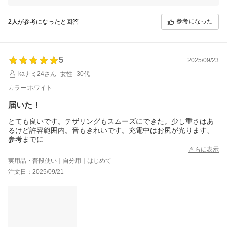
幸いです。お客様の「よい買い物だった」とのお言葉が、私たちの何よ
りの励みとなりますので、今後ともFUNLOGYをどうぞよろしくお願い
いたします！
参考になった
2人
が参考になったと回答
FUNLOGYスタッフ
5
2025/09/23
kaナミ24さん
女性
30代
カラー:ホワイト
届いた！
とても良いです。テザリングもスムーズにできた。少し重さはあ
るけど許容範囲内。音もきれいです。充電中はお尻が光ります、
参考までに
さらに表示
実用品・普段使い｜自分用｜はじめて
注文日：2025/09/21