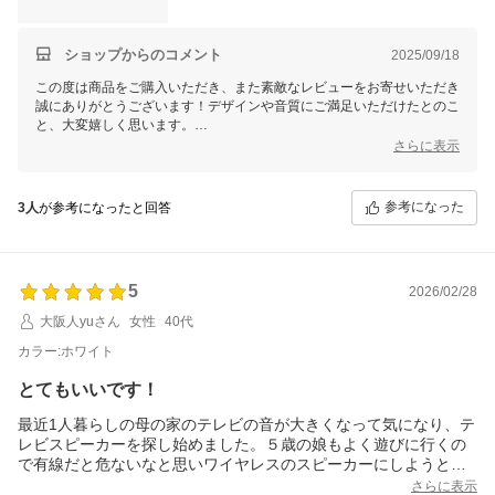
ショップからのコメント
2025/09/18
この度は商品をご購入いただき、また素敵なレビューをお寄せいただき
誠にありがとうございます！デザインや音質にご満足いただけたとのこ
と、大変嬉しく思います。
重低音についてのご意見もありがとうございます。
さらに表示
貴重な参考として今後の商品開発やサービス向上に活かしてまいりま
す。
毎日の家事がさらに楽しくなるお供として、ぜひ末永くご愛用いただけ
参考になった
3人
が参考になったと回答
れば幸いです♪
FUNLOGYスタッフ
5
2026/02/28
大阪人yuさん
女性
40代
カラー:ホワイト
とてもいいです！
最近1人暮らしの母の家のテレビの音が大きくなって気になり、テ
レビスピーカーを探し始めました。５歳の娘もよく遊びに行くの
で有線だと危ないなと思いワイヤレスのスピーカーにしようとこ
ちらを見つけました。2026.2.25に注文、2026.2.27に届き28日に
さらに表示