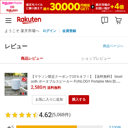
ようこそ 楽天市場へ
ログイン
会員登録
レビュー
商品ページへ
商品レビュー
ショップレビュー
【マラソン限定クーポンで10％オフ！】【送料無料】 bluet
ooth ポータブルスピーカー FUNLOGY Portable Mini 防水
ワイヤレス スピーカー 小型 TWS アウトドア IP67 お風呂 キ
2,580
円
送料無料
ャンプ バッテリー搭載 モバイル 高音質 iPhone Android お
しゃれ pc ブルートゥース
お気に入りに追加
購入する
4.62
(5,068件)
5
3,530件