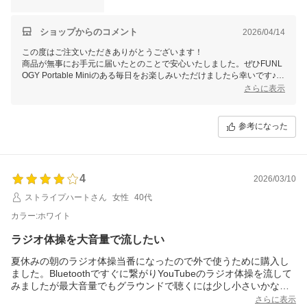
ショップからのコメント
2026/04/14
この度はご注文いただきありがとうございます！
商品が無事にお手元に届いたとのことで安心いたしました。ぜひFUNL
OGY Portable Miniのある毎日をお楽しみいただけましたら幸いです♪
何かご不明点がございましたら、いつでもお気軽にお問い合わせくださ
さらに表示
い。
どうぞよろしくお願いいたします。
参考になった
FUNLOGYスタッフ
4
2026/03/10
ストライプハートさん
女性
40代
カラー:ホワイト
ラジオ体操を大音量で流したい
夏休みの朝のラジオ体操当番になったので外で使うために購入し
ました。Bluetoothですぐに繋がりYouTubeのラジオ体操を流して
みましたが最大音量でもグラウンドで聴くには少し小さいかな？
でもこの価格で直感で使いやすいので満足です。
さらに表示