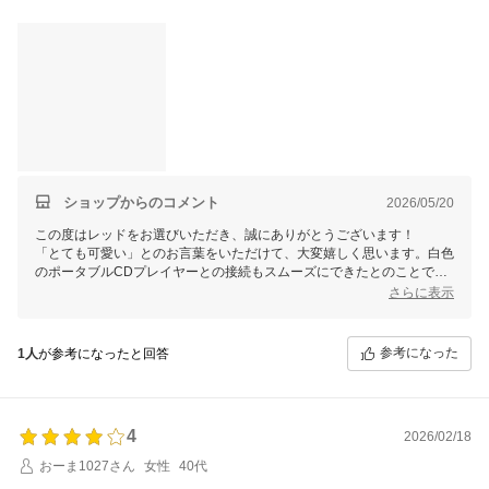
ショップからのコメント
2026/05/20
この度はレッドをお選びいただき、誠にありがとうございます！
「とても可愛い」とのお言葉をいただけて、大変嬉しく思います。白色
のポータブルCDプレイヤーとの接続もスムーズにできたとのことで、
快適にご使用いただけているようで安心いたしました。
さらに表示
また、使い方が簡単で説明書を読まずにお使いいただけたとのこと、商
品設計の意図をしっかり感じていただけたようで何よりです♪
今後とも末永くご利用いただければ幸いです。
参考になった
1人
が参考になったと回答
FUNLOGYスタッフ
4
2026/02/18
おーま1027さん
女性
40代