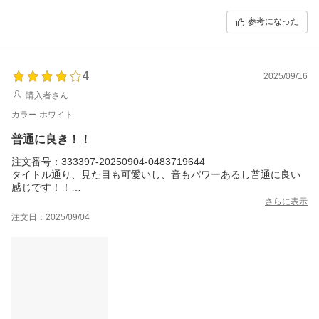
いてもお褒めいただき、日常の様々なシーンでご活用いただけるとのお
言葉も大変励みになります。
参考になった
耐久性についてもご満足いただけますよう、そして少しでも長くお使い
いただけますよう、何かご不明点やお気づきの点がございましたらお気
軽にご連絡ください。
今後ともご愛用いただけますと幸いです！
4
2025/09/16
FUNLOGYスタッフ
購入者さん
カラー:ホワイト
普通に良き！！
注文番号：333397-20250904-0483719644
タイトル通り、見た目も可愛いし、音もパワーあるし普通に良い
感じです！！
欲を言えば、もう少し重低音がきいてても良いかなーと思ったり
さらに表示
しますが、(これは完全に個人の好みですが)お安く買えてこのクオ
注文日：2025/09/04
リティに満足しています(^ ^)
音楽聴きながら毎日の家事もノリノリでできます笑