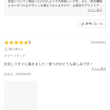
音質についてご満足いただけたようで大変嬉しいです。また、防水機能
とポータブルなデザインを備えておりますので、お風呂やアウトドアな
どさまざまなシーンでご活用いただけるかと思います。
さらに表示
これからも便利で快適な音楽体験をお楽しみください！
またのご利用を心よりお待ちしております！
参考になった
FUNLOGYスタッフ
5
2026/04/12
購入者さん
カラー:ブラック
注文してすぐに届きました！使うのがとても楽しみです！
さらに表示
注文日：2026/04/10