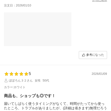
簡単にペアリングできましたし
注文日：2026/01/10
買ってよかったです！
お風呂とかBluetoothのない車に乗るときに使います！
届いた時から充電されてましたー
とてもありがたいです
参考になった
5
2026/01/09
ぽぽろん３２さん
女性
50代
カラー:ホワイト
商品も、ショップも◎です！
届いてしばらく使うタイミングがなくて、時間がたってから使っ
たところ、トラブルがありましたが、(詳細は省きます)無理だろう