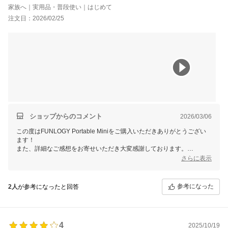
テレビと接続しました。テレビのスピーカーに比べると音の質は
家族へ｜実用品・普段使い｜はじめて
落ちますが、クリアな音で音のズレもなく近くで聞こえるのでと
注文日：2026/02/25
ても聞きやすいです。音の調節も手元のスピーカーでできるの
で、不便はありません。接続前は外に音が聞こえていましたが、
接続後は聞こえる事はありません。ホワイトを買いましたがスタ
イリッシュでかわいいですし、湯呑み程度の大きさなのでテーブ
ルの上でも邪魔になりません。とてもいい買い物をしたと思いま
す。母もとても喜んでいます。ただ、母曰くボタン操作がよく見
ないとわからないのでそれぞれのボタンが独立していたらもっと
いいなと思いました。
ショップからのコメント
2026/03/06
この度はFUNLOGY Portable Miniをご購入いただきありがとうござい
ます！
また、詳細なご感想をお寄せいただき大変感謝しております。
お母様やお孫娘さんのために選んでいただき、商品がお役に立てている
さらに表示
とのこと、とても嬉しく思います。特に音のクリアさや使い勝手、スタ
イリッシュなデザインについてご満足いただけたとのこと、安心いたし
ました！
参考になった
2人
が参考になったと回答
一方で、ボタン操作が分かりにくいとのご指摘もありがとうございま
す。お母様のようにボタンがもっと明確であったら便利に使える方々の
ために、お客様の貴重なご意見をぜひ今後の商品開発に活かせるよう努
めたいと思います。
4
2025/10/19
引き続き、楽しいお時間を快適にお過ごしいただければ幸いです♪