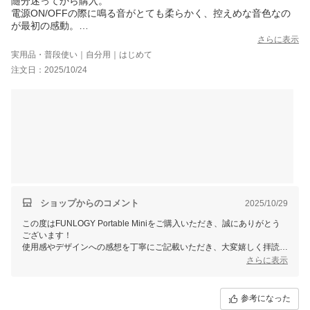
随分迷ってから購入。
電源ON/OFFの際に鳴る音がとても柔らかく、控えめな音色なの
が最初の感動。
(このスピーカーのフォルムにマッチした丸みのある音色に感じま
さらに表示
す)
実用品・普段使い｜自分用｜はじめて
日常の風景にそっとある、な佇まいが素敵です。充電ケーブルの
注文日：2025/10/24
差口が露出していない配慮が素晴らしい！電源、音量のボタンも
目立たないので、どんな使用場面にもさりげないけど存在感ある
スピーカーです。
私はジャズをかけながら家事してます。気のせいかな、普段通り
の生活なのにオシャレ感がUPしたような…（笑）2台目購入する
時は迷わずこの子にします♪
接続も簡単でしたが、接続などで困らないように丁寧な対応が説
明書以外に添えて下さっていたので(今どきは外国語の説明書のみ
の商品で困る事もありますが)コレは安心安全が伝わるモノでし
た。
ショップからのコメント
2025/10/29
この度はFUNLOGY Portable Miniをご購入いただき、誠にありがとう
ございます！
使用感やデザインへの感想を丁寧にご記載いただき、大変嬉しく拝読し
ました。
さらに表示
特に電源ON/OFF時の柔らかい音色や、目立たない設計についてご満足
いただけた点、また日常をさらにオシャレにしてくれたとのお言葉、と
ても励みになります♪
参考になった
ジャズを流しながら家事というシチュエーションも、このスピーカーが