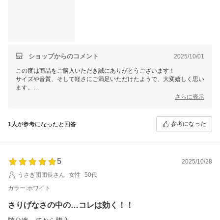
ショップからのコメント
2025/10/01
この度は商品をご購入いただき誠にありがとうございます！
サイズや音質、そして軽さにご満足いただけたようで、大変嬉しく思い
ます。
持ち運びが便利とのお言葉も、ポータブルスピーカーとしての魅力をし
さらに表示
っかりお伝えできているようで安心いたしました。
これからも様々なシーンでご活用いただけましたら幸いです。
何かご不明点などございましたら、いつでもお気軽にお問い合わせくだ
参考になった
1人
が参考になったと回答
さいませ！
FUNLOGYスタッフ
5
2025/10/28
うさぎ団団長さん
女性
50代
カラー:ホワイト
さりげなさの中の…コレは効く！！