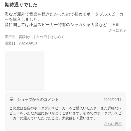
期待通りでした
海など屋外で音楽を聴きたかったので初めてポータブルスピーカ
ーを購入しました。
音に関しては小型スピーカー特有のシャカシャカ音など、正直期
待していませんでしたが、思った以上に良かったので驚きました
さらに表示
し、かなり大きな音まで出ます。bluetooth接続も超簡単。
実用品・普段使い｜自分用｜はじめて
PC用の10W未満のスピーカーと同水準だと思いますが、もちろん
注文日：2025/09/10
音質に関しては上位品が多数あるので、そこまで期待しなければ
様々なシーンで楽しめそうなお品です。あとは耐久性に期待した
いところ。
ショップからのコメント
2025/09/17
この度は当店のポータブルスピーカーをご購入いただき、また詳細なレ
ビューをいただき誠にありがとうございます。初めてのポータブルスピ
ーカーに選んでいただけたこと、大変嬉しく思います。
音質や音量についてご満足いただけたとのこと、お客様の期待を良い形
さらに表示
で上回ることができて何よりです。また、Bluetooth接続の簡単さにつ