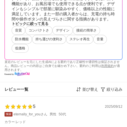
機能があり、お風呂場でも使用できる点が便利です。デザ
インもシンプルで部屋に馴染みやすく、価格以上の性能に
満足しています。また一部の購入者からは、充電の持ち時
間や操作ボタンの見えづらさに関する指摘があります。
トピックに絞って見る
音質
コンパクトさ
デザイン
接続の簡単さ
防水機能
持ち運びの便利さ
ステレオ再生
音量
低価格
直近のレビューを元にした生成AIによる要約であり正確性や適切性は保証されませ
ん。商品レビューの内容はご自身でお確かめ下さい。要約のご利用は
利用規約
が適
用されます。
レビュー一覧
並び替え
絞り込み
5
2025/09/12
eternally_for_youさん
男性
50代
カラー:レッド