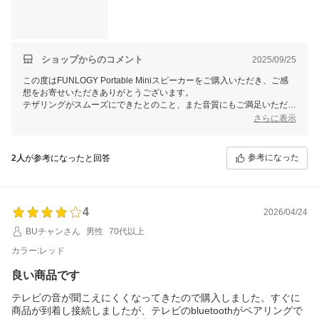
ショップからのコメント
2025/09/25
この度はFUNLOGY Portable Miniスピーカーをご購入いただき、ご感
想をお寄せいただきありがとうございます。
テザリングがスムーズにできたとのこと、また音質にもご満足いただけ
たようで大変嬉しく思います。重さについてのご意見も参考にさせてい
さらに表示
ただきます。
また、充電中はおっしゃるとおり、充電端子付近のランプが点灯し、充
電が完了すると消灯する仕様となります。
参考になった
2人
が参考になったと回答
お尻が光る、ホタルのようでかわいいと思っていただけましたら幸いで
す♪
何かご不明点やお気づきの点がございましたら、ぜひお気軽にお問い合
わせください。
4
2026/04/24
FUNLOGYスタッフ
BUチャンさん
男性
70代以上
カラー:レッド
良い商品です
テレビの音が聞こえにくくなってきたので購入しました。すぐに
商品が到着し接続しましたが、テレビのbluetoothがペアリングで