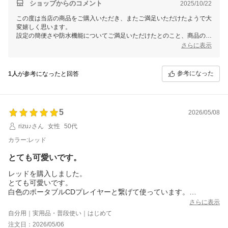
ショップからのコメント
2025/10/22
この度は当店の商品をご購入いただき、またご満足いただけたようで大
変嬉しく思います。
設定の簡便さや防水機能についてご満足いただけたとのこと、商品の魅
力を実感していただけてなによりです♪
さらに表示
お風呂でのリラックスタイムに素敵な音楽をお楽しみください。
素敵なレビューをありがとうございました！
参考になった
1人
が参考になったと回答
FUNLOGYスタッフ
5
2026/05/08
rizu♪さん
女性
50代
カラー:レッド
とても可愛いです。
レッドを購入しました。
とても可愛いです。
白色のポータブルCDプレイヤーと繋げて使っています。
さらに表示
自分用｜実用品・普段使い｜はじめて
注文日：2026/05/06