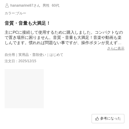
hanamarine87さん
男性
60代
FUNLOGYスタッフ
カラー:ブルー
音質・音量も大満足！
主にPCに接続して使用するために購入しました。コンパクトなの
で置き場所に困りません。音質・音量も大満足！音楽や動画も楽
しんでます。慣れれば問題ない事ですが、操作ボタンが見えずら
いので表示が色付きなど何か工夫されたデザインになれば更に良
さらに表示
い商品です。もう一台購入してPCの臨場感を満喫しようと思いま
自分用｜実用品・普段使い｜はじめて
す。
注文日：2025/12/15
参考になった