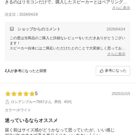
きるのはリモコンだけで、購入したスピーカーとはペアリングで
きないことがわかり仕方なく安価なトランスミッターを購入し接
さらに表示
続しました。結果、うまくペアリングでき、スピーカーからはテ
注文日：2026/04/16
レビとはほとんど変わらない音が聞こえ安心しました。
ただ、テレビと両方から音を出した場合少しずれがあり聞きずら
くなり、一人でテレビを見るときは問題ないのですが、家族で見
ショップからのコメント
2026/04/24
るときにはスピーカーを使えずさらに工夫が必要です。
この度は当商品のご購入と詳細なレビューをいただきありがとうござい
なお、この商品には大変満足しています。
ます！
スピーカー自体にはご満足いただけたとのことで大変嬉しく思っており
ます。
さらに表示
恐れながら、テレビとスピーカーの接続において、Bluetoothの互換性
やペアリングの問題でご不便をおかけしたようで申し訳ございません。
また、音ズレに関する状況についても貴重なご意見をいただき感謝いた
参考になった
2人
が参考になったと回答
します。音ズレに関しては、どうしてもBluetooth接続の仕様によりス
ピーカーから直接音を出すのと比べるとトランスミッターへの受信にか
かるタイムラグが発生するため、同時に出力するとズレて聞こえてしま
うかと存じます。
5
2025/11/15
そのようなご状況の中、商品については大変満足いただいているとのお
言葉、大変励みになります！
ロシアンブルー7667さん
男性
40代
これからもより良い製品とサポートを提供できるよう努めてまいります
ので、引き続き当社商品をご愛顧いただければ幸いです。
カラー:ホワイト
何か他にご不明点やお困りごとがございましたら、どうぞお気軽にお知
迷っているならオススメ
らせください。
FUNLOGYスタッフ
届く前はサイズ感がどうかなって思っていたが、いい感じ