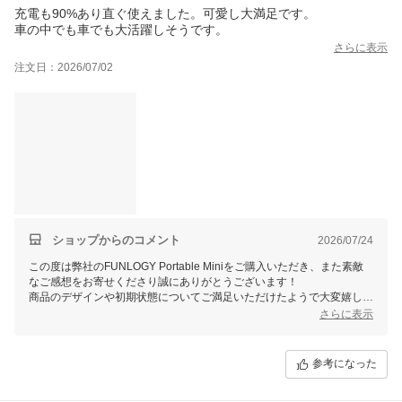
充電も90%あり直ぐ使えました。可愛し大満足です。
車の中でも車でも大活躍しそうです。
さらに表示
注文日：2026/07/02
ショップからのコメント
2026/07/24
この度は弊社のFUNLOGY Portable Miniをご購入いただき、また素敵
なご感想をお寄せくださり誠にありがとうございます！
商品のデザインや初期状態についてご満足いただけたようで大変嬉しく
思っております。車の中など、さまざまなシーンで活躍してくれると良
さらに表示
いですね♪
引き続き楽しい音楽ライフをお楽しみくださいませ！また何かございま
したらお気軽にご連絡ください。
参考になった
FUNLOGYスタッフ