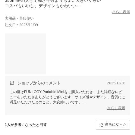
350ml缶の太さで高さ半分よりちょい大きいくらい
コスパもいいし、デザインもかわいい
存在感もあるし、音も特に低音が良い
さらに表示
個人的にはお風呂に持ち運び入浴を楽しんでいる
実用品・普段使い
使っているともう一つ欲しくなってくるが、購入費用的に考える
注文日：2025/11/09
と他の選択肢も生まれてくるので悩ましいところ
現状満足しているので買って良かった。
ショップからのコメント
2025/11/18
この度はFUNLOGY Portable Miniをご購入いただき、また詳細なレビ
ューをいただきありがとうございます！サイズ感やデザイン、音質にご
満足いただけたとのこと、大変嬉しいです。
特に低音の評価をしていただけた点は、商品開発の励みになります。
さらに表示
お風呂でのご利用も楽しんでいただけているようで、防水機能がお役立
ていただき大変安心しました！
「もう一つ欲しくなる」とのご意見も嬉しい限りです♪ぜひTWS機能を
参考になった
1人
が参考になったと回答
活用することでより広がりのある音楽をお楽しみいただけますので、ぜ
ひご検討ください！