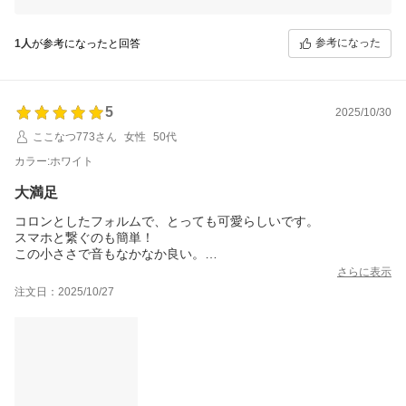
今後ともお客様に喜んでいただける商品をご提供できるよう努めてまい
ります。
またのご利用を心よりお待ちしております！
参考になった
1人
が参考になったと回答
FUNLOGYスタッフ
5
2025/10/30
ここなつ773さん
女性
50代
カラー:ホワイト
大満足
コロンとしたフォルムで、とっても可愛らしいです。
スマホと繋ぐのも簡単！
この小ささで音もなかなか良い。
良い買い物をしました。大満足です。
さらに表示
注文日：2025/10/27