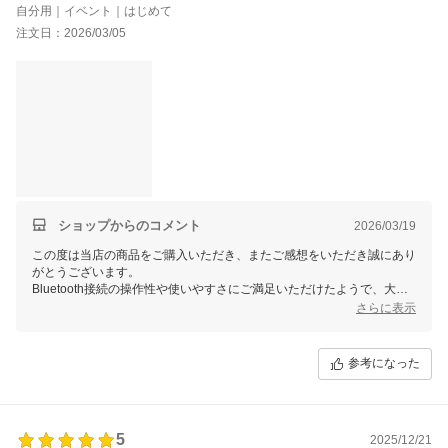
自分用｜イベント｜はじめて
注文日：2026/03/05
ショップからのコメント
2026/03/19
この度は当店の商品をご購入いただき、またご感想をいただき誠にあり
がとうございます。
Bluetooth接続の操作性や使いやすさにご満足いただけたようで、大変
うれしく思います。
さらに表示
ただし、音量について少し小さく感じられたとのこと、貴重なご意見と
して今後の商品改良の参考にさせていただきます。
本製品は室内や比較的静かな環境、屋外でも近距離での使用を想定して
参考になった
おります。広いグラウンドなどでのご利用には、スピーカーを複数台接
続できるTWS（True Wireless Stereo）機能の活用もご検討いただけれ
ば幸いです。
また何かご不明点やお困りの点がございましたら、いつでもお気軽にお
5
2025/12/21
問い合わせください！引き続きよろしくお願い申し上げます。