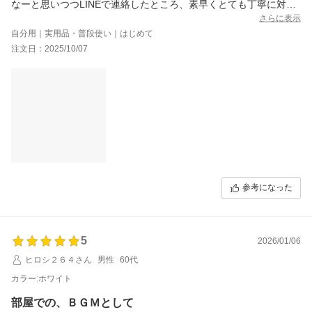
なーと思いつつLINEで連絡したところ、素早くとても丁寧に対応
いただき、本当に感謝です。
さらに表示
自分用｜実用品・普段使い｜はじめて
商品は音もよく持ち運びも便利ですし、とても重宝しています。
注文日：2025/10/07
友だちにもオススメしました！
ありがとうございました。
参考になった
5
2026/01/06
ヒロシ２６４さん
男性
60代
カラー:ホワイト
部屋での、ＢＧＭとして