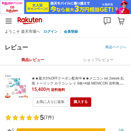
ようこそ 楽天市場へ
ログイン
会員登録
レビュー
商品ページへ
商品レビュー
ショップレビュー
★★最大5%OFFクーポン配布中★★メニコン rei 2week 乱
視 トーリック カラコン レイ 6枚×4箱 MENICON 送料無料
ポスト投函商品
15,400
円
送料無料
お気に入りに追加
購入する
5
(7件)
5
7件