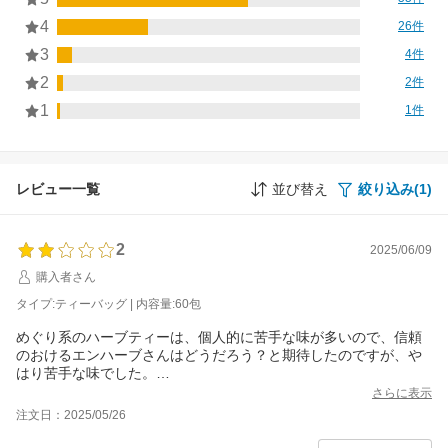
4
26件
3
4件
2
2件
1
1件
レビュー一覧
並び替え
絞り込み(1)
2
2025/06/09
購入者さん
タイプ:ティーバッグ | 内容量:60包
めぐり系のハーブティーは、個人的に苦手な味が多いので、信頼
のおけるエンハーブさんはどうだろう？と期待したのですが、や
はり苦手な味でした。
なんでこんなに美味しくないのでしょうか(泣)
さらに表示
本気の巡り系ハーブティー、共通するマズイハーブが入っている
注文日：2025/05/26
のなんなのでしょうか(泣)
グレフル美巡茶とか、感動するくらい美味しいのに(泣)