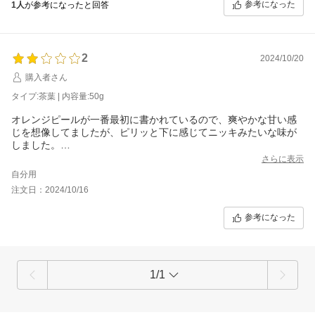
参考になった
1人
が参考になったと回答
2
2024/10/20
購入者さん
タイプ:茶葉 | 内容量:50g
オレンジピールが一番最初に書かれているので、爽やかな甘い感
じを想像してましたが、ピリッと下に感じてニッキみたいな味が
しました。
良薬口に苦しですかね。
さらに表示
私には合わないかな。
自分用
これはリピートないです。
注文日：2024/10/16
参考になった
1/1