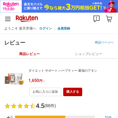
ようこそ 楽天市場へ
ログイン
会員登録
レビュー
商品ページへ
商品レビュー
ショップレビュー
ダイエット サポート ハーブティー 最強のアタシ
1,650
円
～
お気に入りに追加
購入する
4.5
(88件)
5
55件