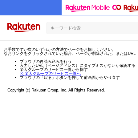
お手数ですが次のいずれかの方法でページをお探しください。
なおリンクをクリックされていた場合、ページが削除された、またはURL
ブラウザの再読み込みを行う
入力したURL（ページアドレス）にタイプミスがないか確認する
楽天グループのサービス一覧から探す
>>
楽天グループのサービス一覧へ
ブラウザの「戻る」ボタンを押して前画面からやり直す
Copyright (c) Rakuten Group, Inc. All Rights Reserved.