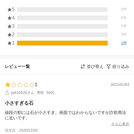
5
0件
4
0件
3
0件
2
0件
1
1件
レビュー一覧
並び替え
絞り込み
1
2021/01/03
ya610526さん
男性
50代
小さすぎる石
値段の割には石が小さすぎ。画面ではわからないですが詐欺商法
に近いです。
さらに表示
注文日：2020/12/20