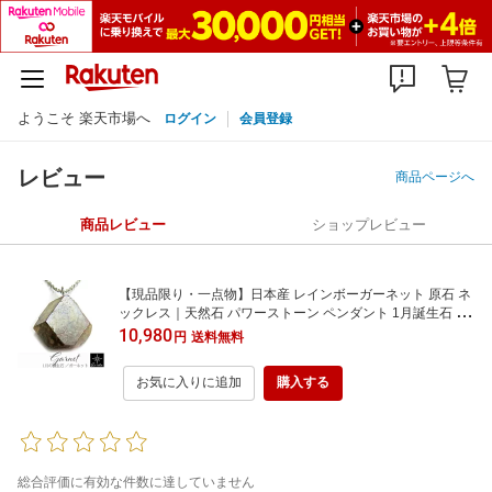
ようこそ 楽天市場へ
ログイン
会員登録
レビュー
商品ページへ
商品レビュー
ショップレビュー
【現品限り・一点物】日本産 レインボーガーネット 原石 ネ
ックレス｜天然石 パワーストーン ペンダント 1月誕生石 シ
ルバー レディース ギフト プレゼント 送料無料
10,980
円
送料無料
お気に入りに追加
購入する
総合評価に有効な件数に達していません