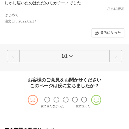
しかし届いたのはただのモカチーノでした
パッケージも名前も違うのにどうしてこれを送ったのかよくわか
さらに表示
りません
はじめて
電話もしましたが通じませんでした
注文日：2022/02/17
もう買いません
参考になった
1/1
お客様のご意見をお聞かせください
このページは役に立ちましたか？
役に立たなかった
役に立った