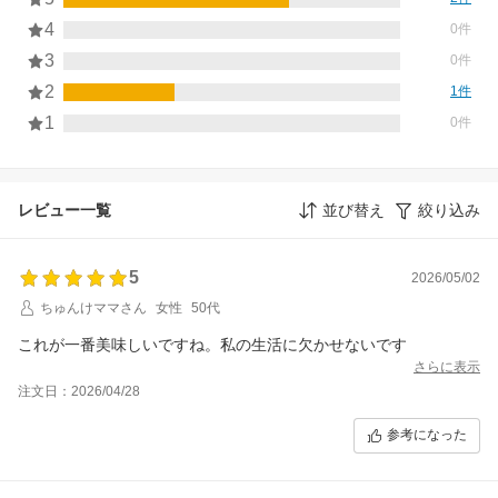
4
0件
3
0件
2
1件
1
0件
レビュー一覧
並び替え
絞り込み
5
2026/05/02
ちゅんけママさん
女性
50代
これが一番美味しいですね。私の生活に欠かせないです
さらに表示
注文日：2026/04/28
参考になった