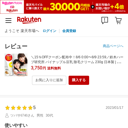
ようこそ 楽天市場へ
ログイン
会員登録
レビュー
商品ページへ
＼15％OFFクーポン配布中！8/6 0:00〜8/9 23:59／鈴木ハー
ブ研究所 パイナップル豆乳 除毛クリーム 230g 日本製 | ム
ダ毛 ムダ毛処理 男性 女性 メンズ レディース 子供 子供用 子
3,750
円
送料無料
ども こども キッズ 小学生 除毛 除毛剤 敏感肌 他の除毛クリ
ームが合わない方へ
お気に入りに追加
購入する
5
2023/01/17
ツバサ6740さん
男性
30代
使いやすい