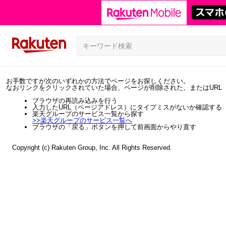
お手数ですが次のいずれかの方法でページをお探しください。
なおリンクをクリックされていた場合、ページが削除された、またはURL
ブラウザの再読み込みを行う
入力したURL（ページアドレス）にタイプミスがないか確認する
楽天グループのサービス一覧から探す
>>
楽天グループのサービス一覧へ
ブラウザの「戻る」ボタンを押して前画面からやり直す
Copyright (c) Rakuten Group, Inc. All Rights Reserved.