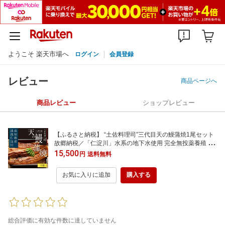
ようこそ 楽天市場へ
ログイン
会員登録
レビュー
商品ページへ
商品レビュー
ショップレビュー
【ふるさと納税】 “土佐料理司”三代目天の鰻蒲焼1尾セット
故郷納税／「仁淀川」水系の地下水使用 完全無投薬養殖 う
なぎ 国産 高知県産〈高知市共通返礼品〉うなぎ 真空パック
15,500
円
送料無料
(ウナギ・たれセット) コロナ 支援品 ギフト プレゼント 食べ
物 健康 お中元 御中元 のし 熨斗
お気に入りに追加
購入する
総合評価に有効な件数に達していません