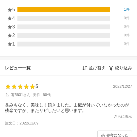
5
1件
4
0件
3
0件
2
0件
1
0件
レビュー一覧
並び替え
絞り込み
5
2022/12/27
宥5631さん
男性
60代
臭みもなく、美味しく頂きました。山椒が付いていなかったのが
残念ですが、またリピしたいと思います。
さらに表示
注文日：2022/12/09
参考になった