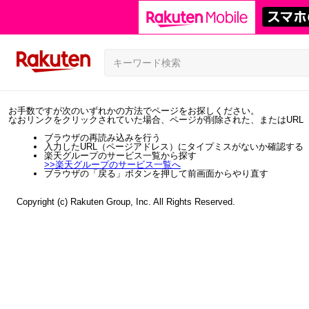
お手数ですが次のいずれかの方法でページをお探しください。
なおリンクをクリックされていた場合、ページが削除された、またはURL
ブラウザの再読み込みを行う
入力したURL（ページアドレス）にタイプミスがないか確認する
楽天グループのサービス一覧から探す
>>
楽天グループのサービス一覧へ
ブラウザの「戻る」ボタンを押して前画面からやり直す
Copyright (c) Rakuten Group, Inc. All Rights Reserved.