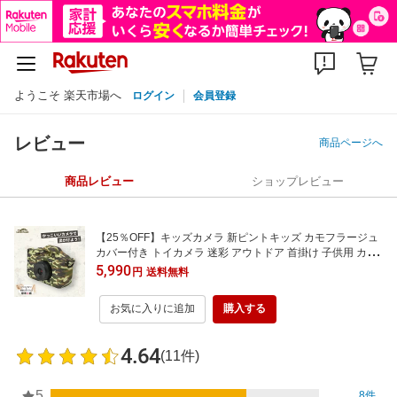
ようこそ 楽天市場へ
ログイン
会員登録
レビュー
商品ページへ
商品レビュー
ショップレビュー
【25％OFF】キッズカメラ 新ピントキッズ カモフラージュ
カバー付き トイカメラ 迷彩 アウトドア 首掛け 子供用 カメ
ラ デジタルカメラ 男の子 かっこいい ★レビューで半年保証
5,990
円
送料無料
★
お気に入りに追加
購入する
4.64
(11件)
5
8件