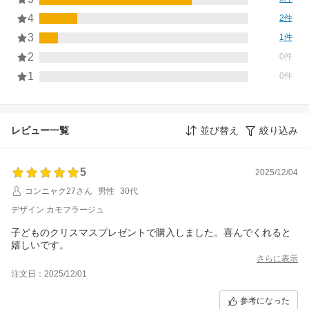
4
2件
3
1件
2
0件
1
0件
レビュー一覧
並び替え
絞り込み
5
2025/12/04
コンニャク27さん
男性
30代
デザイン:カモフラージュ
子どものクリスマスプレゼントで購入しました。喜んでくれると
嬉しいです。
さらに表示
注文日：2025/12/01
参考になった