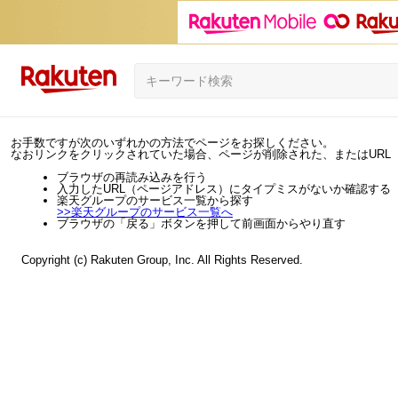
お手数ですが次のいずれかの方法でページをお探しください。
なおリンクをクリックされていた場合、ページが削除された、またはURL
ブラウザの再読み込みを行う
入力したURL（ページアドレス）にタイプミスがないか確認する
楽天グループのサービス一覧から探す
>>
楽天グループのサービス一覧へ
ブラウザの「戻る」ボタンを押して前画面からやり直す
Copyright (c) Rakuten Group, Inc. All Rights Reserved.