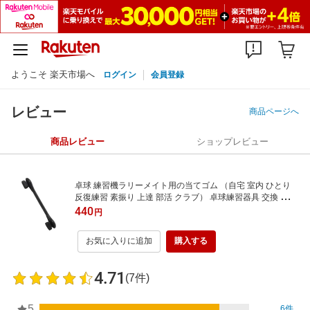
ようこそ 楽天市場へ
ログイン
会員登録
レビュー
商品ページへ
商品レビュー
ショップレビュー
卓球 練習機ラリーメイト用の当てゴム （自宅 室内 ひとり
反復練習 素振り 上達 部活 クラブ） 卓球練習器具 交換 部品
卓球 練習 卓球用品 修理 リペアキット 交換用 トレーニング
440
円
用品 トレーニング練習 練習道具 トレーニンググッズ スポー
ツグッズ 交換パーツ ギフト
お気に入りに追加
購入する
4.71
(7件)
5
6件