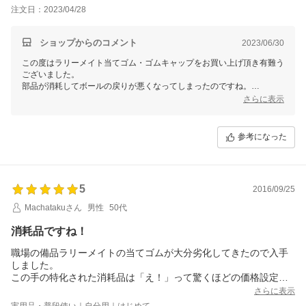
注文日：2023/04/28
ショップからのコメント
2023/06/30
この度はラリーメイト当てゴム・ゴムキャップをお買い上げ頂き有難う
ございました。
部品が消耗してボールの戻りが悪くなってしまったのですね。
やはり当てゴム・ゴムキャップなどは消耗してしまい、ご不便をお掛け
さらに表示
してしまいます。
いつもご愛用頂き、どうもありがとうございます。
たくさん練習頂くと、当てゴムのせいではなく、ボールの戻りが悪くな
参考になった
ってしまうこともあるかもしれません。
そのような時には、ブレーキシューの調整で元通り直すことが出来ま
す。
もしも何かお困りのことがございましたら、いつでもお気軽にご連絡下
5
2016/09/25
さいませ。
今後ともどうぞよろしくお願いします。
Machatakuさん
男性
50代
消耗品ですね！
職場の備品ラリーメイトの当てゴムが大分劣化してきたので入手
しました。
この手の特化された消耗品は「え！」って驚くほどの価格設定を
している事が多いですよね！
さらに表示
この商品はメーカー純正であるにもかかわらず安価で入手出来ま
実用品・普段使い｜自分用｜はじめて